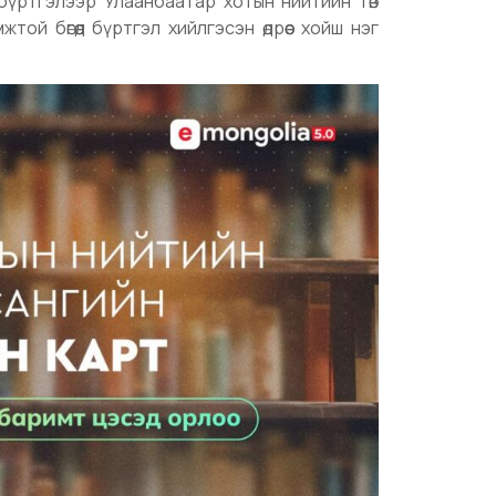
бүртгэлээр Улаанбаатар хотын нийтийн төв
й бөгөөд бүртгэл хийлгэсэн өдрөөс хойш нэг