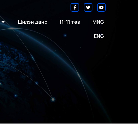
Шилэн данс
11-11 төв
MNG
ENG