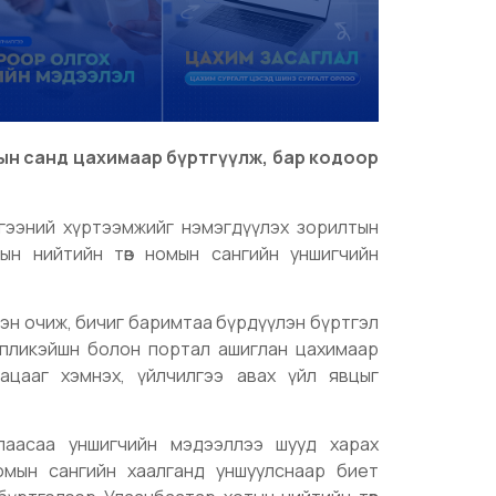
мын санд цахимаар бүртгүүлж, бар кодоор
чилгээний хүртээмжийг нэмэгдүүлэх зорилтын
ын нийтийн төв номын сангийн уншигчийн
лэн очиж, бичиг баримтаа бүрдүүлэн бүртгэл
ппликэйшн болон портал ашиглан цахимаар
ацааг хэмнэх, үйлчилгээ авах үйл явцыг
лаасаа уншигчийн мэдээллээ шууд харах
номын сангийн хаалганд уншуулснаар биет