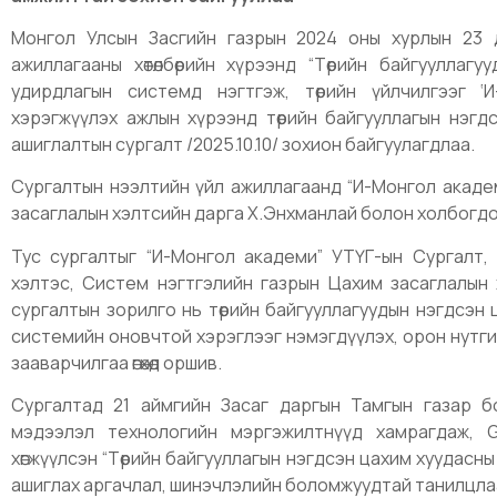
Монгол Улсын Засгийн газрын 2024 оны хурлын 23 д
ажиллагааны хөтөлбөрийн хүрээнд “Төрийн байгууллаг
удирдлагын системд нэгтгэж, төрийн үйлчилгээг ‘
хэрэгжүүлэх ажлын хүрээнд төрийн байгууллагын нэг
ашиглалтын сургалт /2025.10.10/ зохион байгуулагдлаа.
Сургалтын нээлтийн үйл ажиллагаанд “И-Монгол акаде
засаглалын хэлтсийн дарга Х.Энхманлай болон холбогд
Тус сургалтыг “И-Монгол академи” УТҮГ-ын Сургалт,
хэлтэс, Систем нэгтгэлийн газрын Цахим засаглалын х
сургалтын зорилго нь төрийн байгууллагуудын нэгдсэн 
системийн оновчтой хэрэглээг нэмэгдүүлэх, орон нутг
зааварчилгаа өгөхөд оршив.
Сургалтад 21 аймгийн Засаг даргын Тамгын газар бол
мэдээлэл технологийн мэргэжилтнүүд хамрагдаж, G
хөгжүүлсэн “Төрийн байгууллагын нэгдсэн цахим хуудасн
ашиглах аргачлал, шинэчлэлийн боломжуудтай танилцла