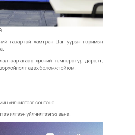
й
эний газартай хамтран Цаг уурын горимын
а.
иглалтаар агаар, хөрсний температур, даралт,
тодорхойлолт авах боломжтой юм.
хийн үйлчилгээг сонгоно
лтээ илгээн үйлчилгээгээ авна.