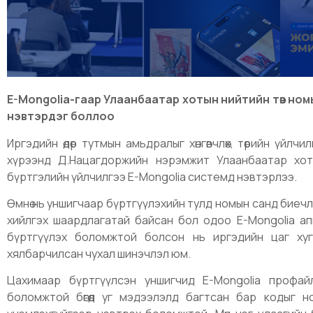
E-Mongolia-гаар Улаанбаатар хотын нийтийн төв но
нэвтэрдэг боллоо
Иргэдийн өдөр тутмын амьдралыг хөнгөвчлөх, төрийн үйл
хүрээнд Д.Нацагдоржийн нэрэмжит Улаанбаатар хот
бүртгэлийн үйлчилгээ E-Mongolia системд нэвтэрлээ.
Өмнө нь уншигчаар бүртгүүлэхийн тулд номын санд биеч
хийлгэх шаардлагатай байсан бол одоо E-Mongolia а
бүртгүүлэх боломжтой болсон нь иргэдийн цаг хуг
хялбарчилсан чухал шинэчлэл юм.
Цахимаар бүртгүүлсэн уншигчид E-Mongolia профай
боломжтой бөгөөд уг мэдээлэлд багтсан бар кодыг 