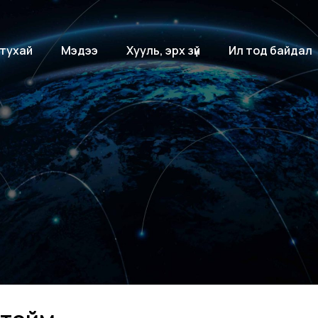
 тухай
Мэдээ
Хууль, эрх зүй
Ил тод байдал