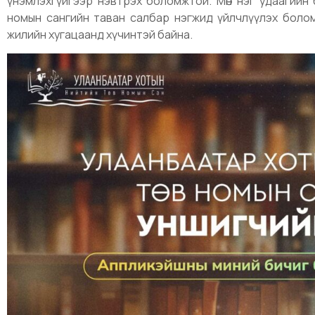
үнэмлэхгүйгээр нэвтрэх боломжтой. Мөн нэг удаагийн 
номын сангийн таван салбар нэгжид үйлчлүүлэх боломжто
жилийн хугацаанд хүчинтэй байна.