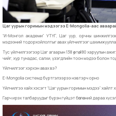
Цаг уурын горимын мэдээгээ E-Mongolia-аас аваара
“И-Монгол академи” УТҮГ, Цаг уур, орчны шинжилгэ
мэдээний тодорхойлолтыг авах үйлчилгээг цахимжуулла
Тус үйлчилгээгээр Цаг агаарын 138 өртөө, 180 харуулын аж
чийг, хур тунадас, салхи, үзэгдлийн тоон мэдээ болон 
Үйлчилгээг хэрхэн авах вэ?
E-Mongolia системд бүртгэлээрээ нэвтэрч орно
Үйлчилгээ хайх хэсэгт “Цаг уурын горимын мэдээ” хайлт 
Гарч ирэх талбаруудыг бүрэн гүйцэт бөглөсний дараа хүсэ