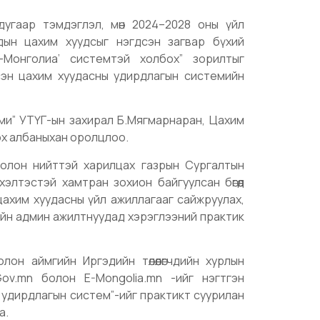
угаар тэмдэглэл, мөн 2024–2028 оны үйл
уудын цахим хуудсыг нэгдсэн загвар бүхий
И-Монголиа’ системтэй холбох” зорилтыг
дсэн цахим хуудасны удирдлагын системийн
ми” УТҮГ-ын захирал Б.Мягмарнаран, Цахим
ох албаныхан оролцлоо.
 олон нийттэй харилцах газрын Сургалтын
элтэстэй хамтран зохион байгуулсан бөгөөд
цахим хуудасны үйл ажиллагааг сайжруулах,
ийн админ ажилтнуудад хэрэглээний практик
он аймгийн Иргэдийн төлөөлөгчдийн хурлын
ov.mn болон E-Mongolia.mn -ийг нэгтгэн
ы удирдлагын систем”-ийг практикт суурилан
а.