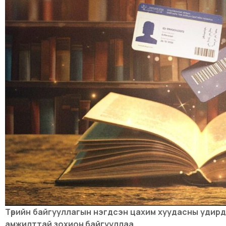
Төрийн байгууллагын нэгдсэн цахим хуудасны удир
амжилттай зохион байгууллаа