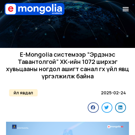
E-Mongolia системээр “Эрдэнэс
Тавантолгой” ХК-ийн 1072 ширхэг
хувьцааны ногдол ашигт санал өгөх үйл явц
үргэлжилж байна
Үйл явдал
2025-02-24