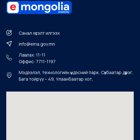
Санал хүсэлт илгээх
info@ema.gov.mn
Лавлах: 11-11
Оффис: 7711-1197
Мэдээлэл, технологийн үндэсний парк, Сүхбаатар дүүрэг,
Бага тойруу – 49, Улаанбаатар хот,