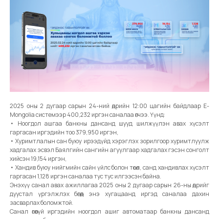
2025 оны 2 дугаар сарын 24-ний өдрийн 12:00 цагийн байдлаар E-
Mongolia системээр 400,232 иргэн саналаа өгчээ. Үүнд:
• Ноогдол ашгаа банкны дансанд шууд шилжүүлэн авах хүсэлт
гаргасан иргэдийн тоо 379,950 иргэн,
• Хуримтлалын сан буюу ирээдүйд хэрэглэх зорилгоор хуримтлуулж
хадгалах эсвэл Баялгийн сангийн агуулгаар хадгалах гэсэн сонголт
хийсэн 19,154 иргэн,
• Хандив буюу нийгмийн сайн үйлс болон төсөл, санд хандивлах хүсэлт
гаргасан 1,128 иргэн саналаа тус тус илгээсэн байна.
Энэхүү санал авах ажиллагаа 2025 оны 2 дугаар сарын 26-ны өдрийг
дуустал үргэлжлэх бөгөөд энэ хугацаанд иргэд саналаа дахин
засварлах боломжтой.
Санал өгөөгүй иргэдийн ноогдол ашиг автоматаар банкны дансанд