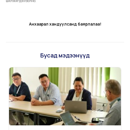
шилжигдэх болно.
Анхаарал хандуулсанд баярлалаа!
Бусад мэдээнүүд