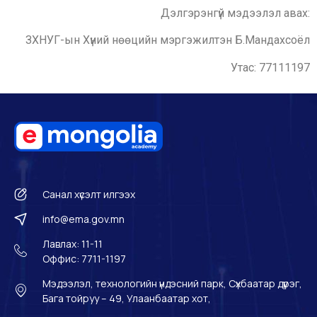
Дэлгэрэнгүй мэдээлэл авах:
ЗХНУГ-ын Хүний нөөцийн мэргэжилтэн Б.Мандахсоёл
Утас: 77111197
Санал хүсэлт илгээх
info@ema.gov.mn
Лавлах: 11-11
Оффис: 7711-1197
Мэдээлэл, технологийн үндэсний парк, Сүхбаатар дүүрэг,
Бага тойруу – 49, Улаанбаатар хот,