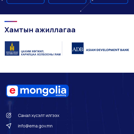
Хамтын ажиллагаа
Санал хүсэлт илгээх
info@ema.gov.mn