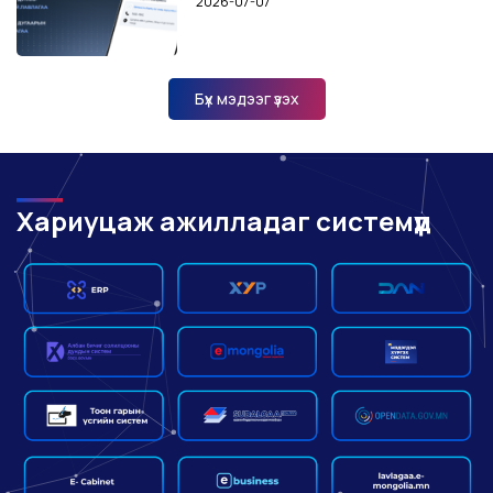
2026-07-07
Бүх мэдээг үзэх
Хариуцаж ажилладаг системүүд