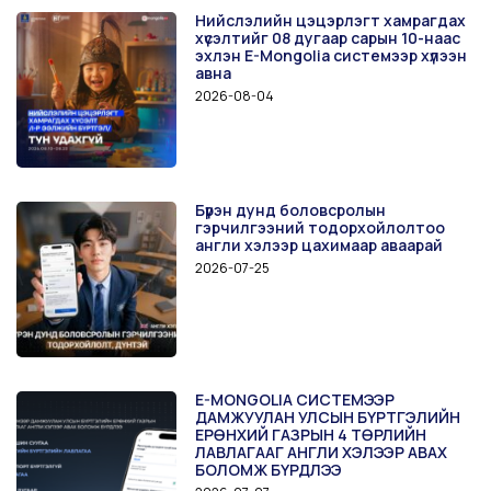
Нийслэлийн цэцэрлэгт хамрагдах
хүсэлтийг 08 дугаар сарын 10-наас
эхлэн E-Mongolia системээр хүлээн
авна
2026-08-04
Бүрэн дунд боловсролын
гэрчилгээний тодорхойлолтоо
англи хэлээр цахимаар аваарай
2026-07-25
E-MONGOLIA СИСТЕМЭЭР
ДАМЖУУЛАН УЛСЫН БҮРТГЭЛИЙН
ЕРӨНХИЙ ГАЗРЫН 4 ТӨРЛИЙН
ЛАВЛАГААГ АНГЛИ ХЭЛЭЭР АВАХ
БОЛОМЖ БҮРДЛЭЭ