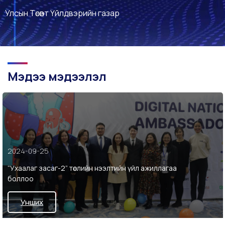
Улсын Төсөвт Үйлдвэрийн газар
Мэдээ мэдээлэл
2024-09-25
“Ухаалаг засаг-2” төслийн нээлтийн үйл ажиллагаа
боллоо
Унших