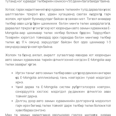
тутамд нэг хураадаг төлбөрийн хэмжээ ч 50 дахин бага байдаг байна.
Хотоос гарах хөдөлгөөний үеэр хураамж төлөхийн тулд дараалах үүнээс
шалтгаалан түгжрэл үүсэх, удаан хугацаанд саатах хүндрэлүүд гарч
жолооч, иргэдийг бухимдуулдаг байсан үе саяхан мэт. Тэгвэл өнөөдөр
төлбөр авах цэгүүд бүрэн цахимжиж бэлэн мөнгө төлөх шаардлагагүй,
дараалал түгжрэл үүсгэхгүйгээр хот хоорондын авто замын хураамжаа E-
Mongolia-аар цахимаар төлөх хялбар боломж бүрдсэн. Тодруулбал:
Тээврийн хэрэгсэл товчоодод орох гарахдаа бэлэн мөнгөөр төлбөр
төлөх үед 17.4 секунд зарцуулдаг байсан бол одоо цахимаар 1-3
секундэд саадгүй нэвтэрч байна.
Жолооч та бүхэнд аялал, амралт зугаалгаар явахдаа хот хоорондын
авто замын хураамжаа төрийн үйлчилгээний нэгдсэн E-Mongolia-аар
төлөх зааврыг хүргэе.
Иргэн таныг авто замын төлбөр авах цэгүүдээр дамжин өнгөрөх
үед E-Mongolia аппликэйшнд тань нэвтэрсэн тухай мэдэгдэл
ирнэ.
Үүний дараа та E-Mongolia систем рүү бүртгэлээрээ нэвтрэн,
сонордуулга хэсгээс мэдэгдэл рүү дамжин үйлчилгээ авах
товчийг дарна.
Дэлгэц дээр авто замын хураамжийн дэлгэрэнгүй мэдээлэл
гарч ирэх бөгөөд төлөх товчийг дарж төлбөр төлөх боломжтой
хувилбараа сонгоно.
Мөн та замын хөдөлгөөнд оролцохдоо гэрлээ шилжүүлж, хурдаа