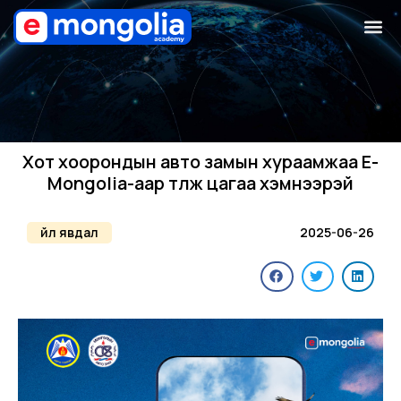
Хот хоорондын авто замын хураамжаа E-
Mongolia-аар төлж цагаа хэмнээрэй
Үйл явдал
2025-06-26