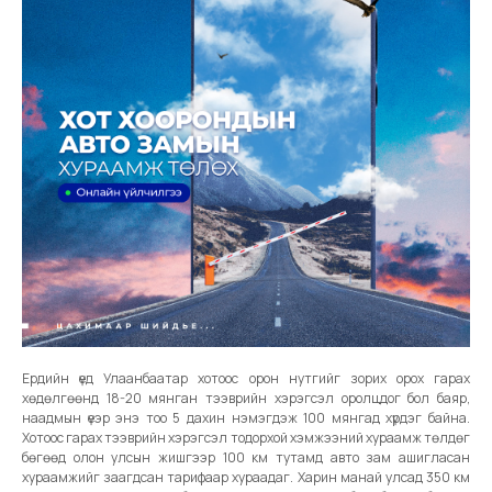
Ердийн үед Улаанбаатар хотоос орон нутгийг зорих орох гарах
хөдөлгөөнд 18-20 мянган тээврийн хэрэгсэл оролцдог бол баяр,
наадмын үеэр энэ тоо 5 дахин нэмэгдэж 100 мянгад хүрдэг байна.
Хотоос гарах тээврийн хэрэгсэл тодорхой хэмжээний хураамж төлдөг
бөгөөд олон улсын жишгээр 100 км тутамд авто зам ашигласан
хураамжийг заагдсан тарифаар хураадаг. Харин манай улсад 350 км