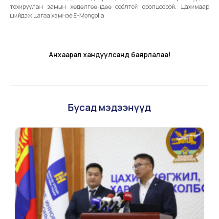
тохируулан замын хөдөлгөөндөө соёлтой оролцоорой. Цахимаар
шийдэж цагаа хэмнэе E-Mongolia
Анхаарал хандуулсанд баярлалаа!
Бусад мэдээнүүд