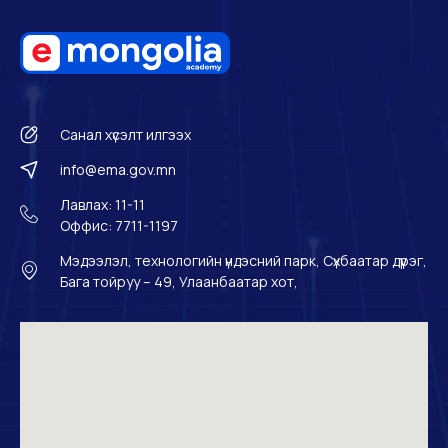
Санал хүсэлт илгээх
info@ema.gov.mn
Лавлах: 11-11
Оффис: 7711-1197
Мэдээлэл, технологийн үндэсний парк, Сүхбаатар дүүрэг,
Бага тойруу – 49, Улаанбаатар хот,