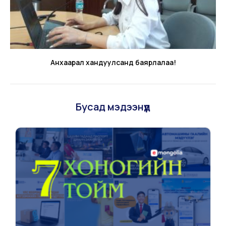
Анхаарал хандуулсанд баярлалаа!
Бусад мэдээнүүд