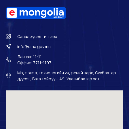
Санал хүсэлт илгээх
info@ema.gov.mn
Лавлах: 11-11
Оффис: 7711-1197
Мэдээлэл, технологийн үндэсний парк, Сүхбаатар
дүүрэг, Бага тойруу – 49, Улаанбаатар хот,