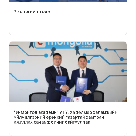
7 хоногийн тойм
“И-Монгол академи” УТҮГ, Хөдөлмөр халамжийн
үйлчилгээний ерөнхий газартай хамтран
ажиллах санамж бичиг байгууллаа