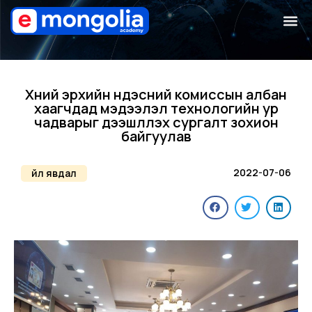
Хүний эрхийн үндэсний комиссын албан
хаагчдад мэдээлэл технологийн ур
чадварыг дээшлүүлэх сургалт зохион
байгуулав
2022-07-06
Үйл явдал