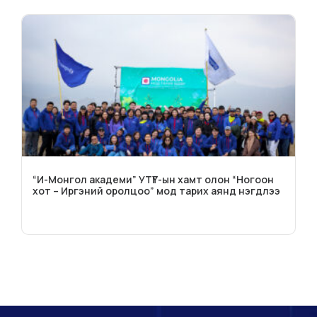
“И-Монгол академи” УТҮГ-ын хамт олон “Ногоон
хот – Иргэний оролцоо” мод тарих аянд нэгдлээ