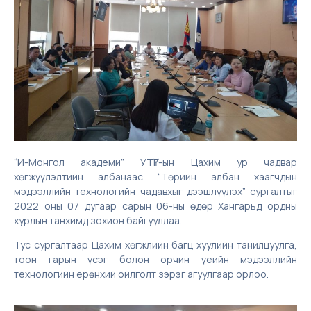
“И-Монгол академи” УТҮГ-ын Цахим ур чадвар
хөгжүүлэлтийн албанаас “Төрийн албан хаагчдын
мэдээллийн технологийн чадавхыг дээшлүүлэх” сургалтыг
2022 оны 07 дугаар сарын 06-ны өдөр Хангарьд ордны
хурлын танхимд зохион байгууллаа.
Тус сургалтаар Цахим хөгжлийн багц хуулийн танилцуулга,
тоон гарын үсэг болон орчин үеийн мэдээллийн
технологийн ерөнхий ойлголт зэрэг агуулгаар орлоо.