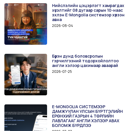
Нийслэлийн цэцэрлэгт хамрагдах
хүсэлтийг 08 дугаар сарын 10-наас
эхлэн E-Mongolia системээр хүлээн
авна
2026-08-04
Бүрэн дунд боловсролын
гэрчилгээний тодорхойлолтоо
англи хэлээр цахимаар аваарай
2026-07-25
E-MONGOLIA СИСТЕМЭЭР
ДАМЖУУЛАН УЛСЫН БҮРТГЭЛИЙН
ЕРӨНХИЙ ГАЗРЫН 4 ТӨРЛИЙН
ЛАВЛАГААГ АНГЛИ ХЭЛЭЭР АВАХ
БОЛОМЖ БҮРДЛЭЭ