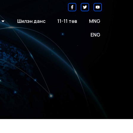
Шилэн данс
11-11 төв
MNG
ENG