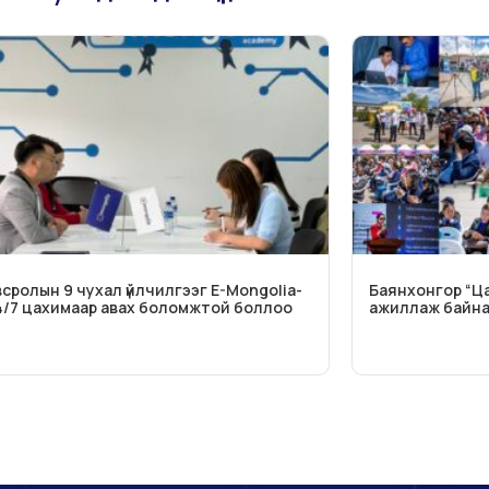
сролын 9 чухал үйлчилгээг E-Mongolia-
Баянхонгор “Ц
4/7 цахимаар авах боломжтой боллоо
ажиллаж байн