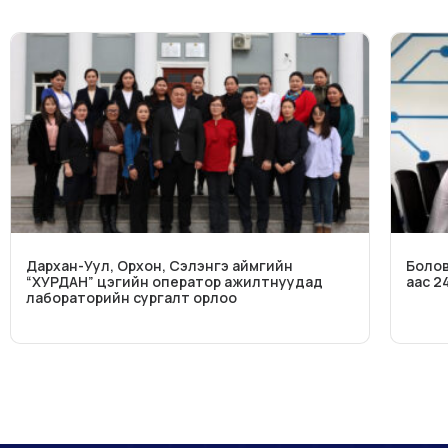
Дархан-Уул, Орхон, Сэлэнгэ аймгийн
Болов
“ХУРДАН” цэгийн оператор ажилтнуудад
аас 2
лабораторийн сургалт орлоо