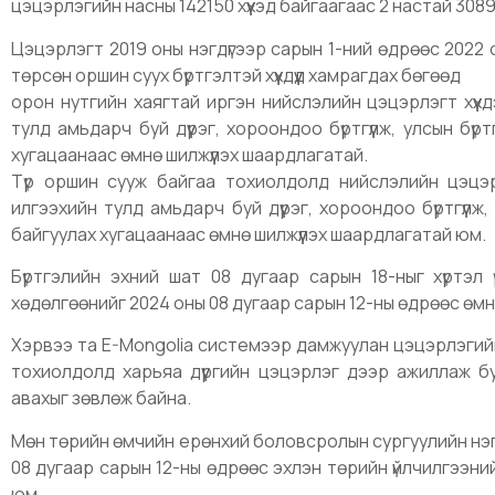
цэцэрлэгийн насны 142150 хүүхэд байгаагаас 2 настай 30894
Цэцэрлэгт 2019 оны нэгдүгээр сарын 1-ний өдрөөс 2022
төрсөн оршин суух бүртгэлтэй хүүхдүүд хамрагдах бөгөөд
орон нутгийн хаягтай иргэн нийслэлийн цэцэрлэгт хүүх
тулд амьдарч буй дүүрэг, хороондоо бүртгүүлж, улсын бү
хугацаанаас өмнө шилжүүлэх шаардлагатай.
Түр оршин сууж байгаа тохиолдолд нийслэлийн цэцэрл
илгээхийн тулд амьдарч буй дүүрэг, хороондоо бүртгүүлж
байгуулах хугацаанаас өмнө шилжүүлэх шаардлагатай юм.
Бүртгэлийн эхний шат 08 дугаар сарын 18-ныг хүртэл 
хөдөлгөөнийг 2024 оны 08 дугаар сарын 12-ны өдрөөс өмн
Хэрвээ та E-Mongolia системээр дамжуулан цэцэрлэгийн 
тохиолдолд харьяа дүүргийн цэцэрлэг дээр ажиллаж б
авахыг зөвлөж байна.
Мөн төрийн өмчийн ерөнхий боловсролын сургуулийн нэгд
08 дугаар сарын 12-ны өдрөөс эхлэн төрийн үйлчилгээни
юм.