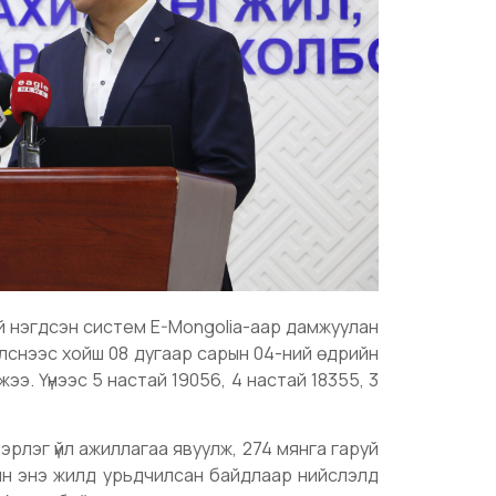
й нэгдсэн систем E-Mongolia-аар дамжуулан
хэлснээс хойш 08 дугаар сарын 04-ний өдрийн
жээ. Үүнээс 5 настай 19056, 4 настай 18355, 3
рлэг үйл ажиллагаа явуулж, 274 мянга гаруй
ийн энэ жилд урьдчилсан байдлаар нийслэлд