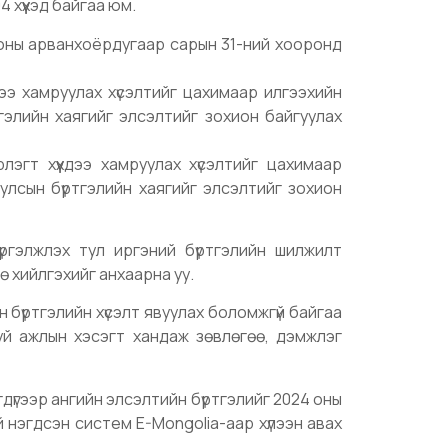
 хүүхэд байгаа юм.
 оны арванхоёрдугаар сарын 31-ний хооронд
дээ хамруулах хүсэлтийг цахимаар илгээхийн
ртгэлийн хаягийг элсэлтийг зохион байгуулах
эгт хүүхдээ хамруулах хүсэлтийг цахимаар
, улсын бүртгэлийн хаягийг элсэлтийг зохион
үргэлжлэх тул иргэний бүртгэлийн шилжилт
ө хийлгэхийг анхаарна уу.
бүртгэлийн хүсэлт явуулах боломжгүй байгаа
уй ажлын хэсэгт хандаж зөвлөгөө, дэмжлэг
үгээр ангийн элсэлтийн бүртгэлийг 2024 оны
й нэгдсэн систем E-Mongolia-аар хүлээн авах