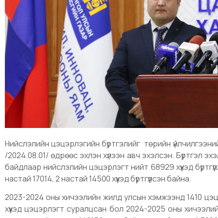
Нийслэлийн цэцэрлэгийн бүртгэлийг төрийн үйлчилгээни
/2024.08.01/ өдрөөс эхлэн хүлээн авч эхэлсэн. Бүртгэл э
байдлаар нийслэлийн цэцэрлэгт нийт 68929 хүүхэд бүртгүүл
настай 17014, 2 настай 14500 хүүхэд бүртгүүлсэн байна.
2023-2024 оны хичээлийн жилд улсын хэмжээнд 1410 цэцэ
хүүхэд цэцэрлэгт суралцсан бол 2024-2025 оны хичээл