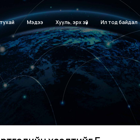
 тухай
Мэдээ
Хууль, эрх зүй
Ил тод байдал