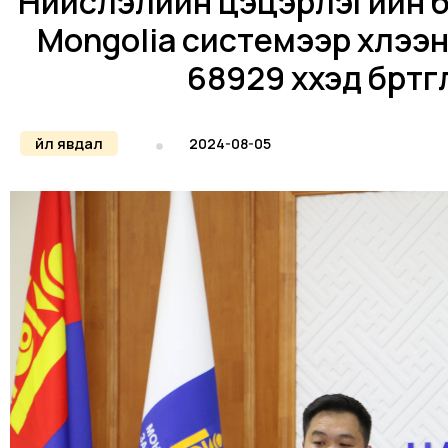
Нийслэлийн цэцэрлэгийн бү
Mongolia системээр хүлээ
68929 хүүхэд бүртг
Үйл явдал
2024-08-05