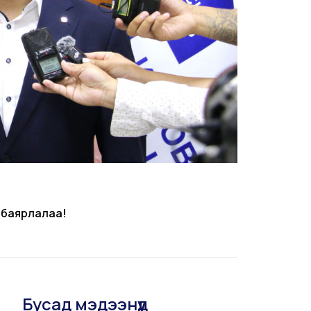
 баярлалаа!
Бусад мэдээнүүд