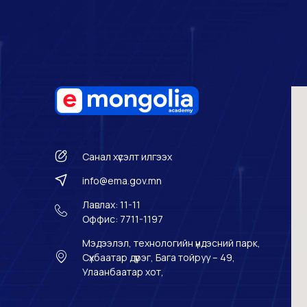
Санал хүсэлт илгээх
info@ema.gov.mn
Лавлах: 11-11
Оффис: 7711-1197
Мэдээлэл, технологийн үндэсний парк,
Сүхбаатар дүүрэг, Бага тойруу – 49,
Улаанбаатар хот,