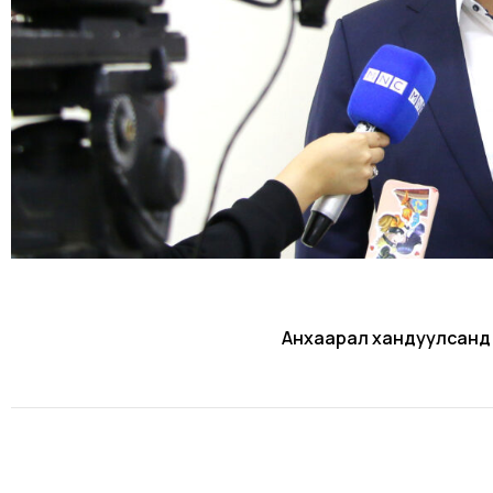
Анхаарал хандуулсанд