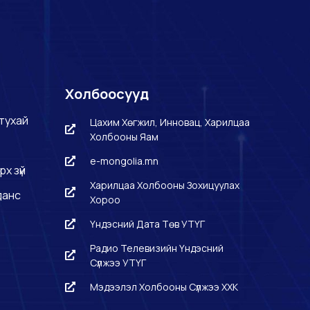
Холбоосууд
тухай
Цахим Хөгжил, Инновац, Харилцаа
Холбооны Яам
e-mongolia.mn
рх зүй
Харилцаа Холбооны Зохицуулах
данс
Хороо
Үндэсний Дата Төв УТҮГ
Радио Телевизийн Үндэсний
Сүлжээ УТҮГ
Мэдээлэл Холбооны Сүлжээ ХХК