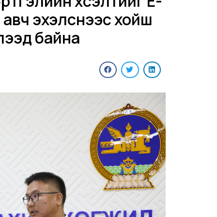
ртгэлийн хүсэлтийг E-
н авч эхэлснээс хойш
үүлээд байна