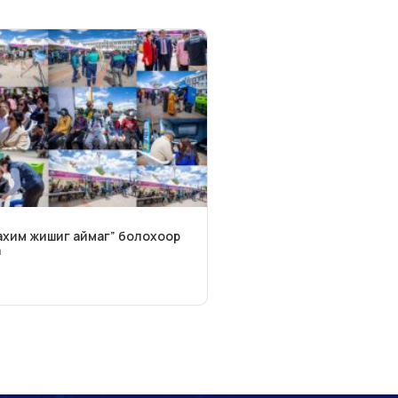
ахим жишиг аймаг” болохоор
а