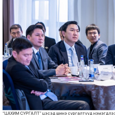
“ЦАХИМ СУРГАЛТ” цэсэд шинэ сургалтууд нэмэгдлэ