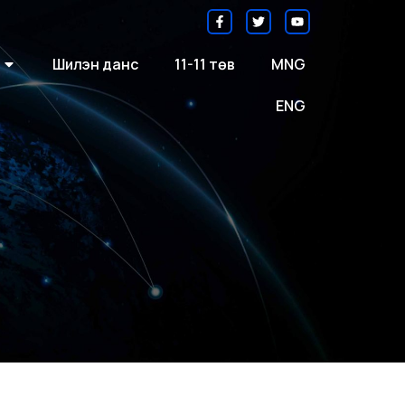
Шилэн данс
11-11 төв
MNG
ENG