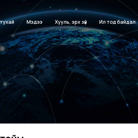
 тухай
Мэдээ
Хууль, эрх зүй
Ил тод байдал