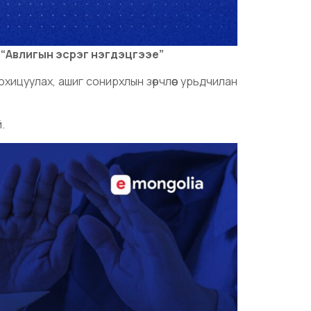
“Авлигын эсрэг нэгдэцгээе”
хицуулах, ашиг сонирхлын зөрчлөөс урьдчилан
.