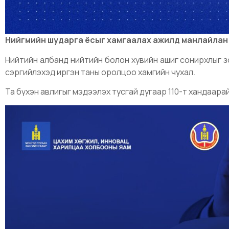
Нийгмийн шударга ёсыг хамгаалах ажилд манлайлан 
Нийтийн албанд нийтийн болон хувийн ашиг сонирхлыг зо
сэргийлэхэд иргэн таны оролцоо хамгийн чухал.
Та бүхэн авлигыг мэдээлэх тусгай дугаар 110-т хандаарай