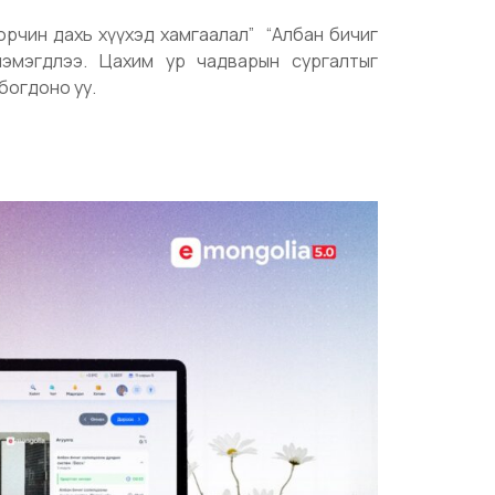
орчин дахь хүүхэд хамгаалал” “Албан бичиг
нэмэгдлээ. Цахим ур чадварын сургалтыг
богдоно уу.