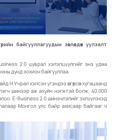
өрийн байгууллагуудын зөвлөлдөх уулзалт
usiness 2.0 цуврал хэлэлцүүлгийг энэ удаа
нхны дунд зохион байгууллаа.
сайд Н.Учрал хэлсэн үгэндээ өнгөрсөн хугацаанд
лэгч шинээр аж ахуйн нэгжтэй болж, 40,000
лоо. E-Business 2.0 шинэчлэлийг эхлүүлэхэд
глалаар Монгол улс байр ахисаар байгааг ч