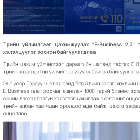
Төрийн үйлчилгээг цахимжуулах “E-Business 2.0” т
хэлэлцүүлэг зохион байгуулагдлаа
Төрийн цахим үйлчилгээг дараагийн шатанд гаргах E-B
төрийн анхан шатны үйлчилгээ үзүүлж байгаа байгууллагы
Энэ үеэр Тэргүүн шадар сайд бөгөөд Эдийн засаг, хөгжлийн 
E-Business платформыг ашиглан 1000 гаруй бизнес эрх
орчим давхардаагүй хэрэглэгч ашиглаж эхэлснийг онцол
төрийн албан хаагчдын оролцоо өндөр байж, цахим заса
онцоллоо.