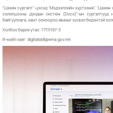
“Цахим сургалт” цэсэд “Мэдээллийн хүртээмж”, “Цахим 
солилцооны дундын систем (Docx)”-ын сургалтууд 
байгууллага, хамт олноороо авахыг хүсвэл бидэнтэй хол
Холбоо барих утас: 77111197-3
И-мэйл хаяг: digitalskill@ema.gov.mn