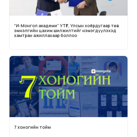
“И-Монгол академи” УТҮГ, Улсын хоёрдугаар төв
эмнэлгийн цахим шилжилтийг нэмэгдүүлэхэд
хамтран ажиллахаар боллоо
7 хоногийн тойм