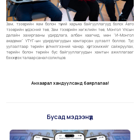
Зам, тээврийн яам болон түүний харьяа байгууллагууд болох Авто
тээврийн үндэсний төв, Зам тээврийн хөгжлийн төв, Монгол Улсын
далайн захиргааны удирдлага, албан хаагчид, мөн “И-Монгол
академи” УТҮГ-ын удирдлагуудын хамтарсан уулзалт боллоо. Тус
уулзалтаар төрийн үйлчилгээний чанар, хүртээмжийг сайжруулах,
төрийн болон төрийн бус байгууллагуудын хамтын ажиллагааг
бэхжүүлэх талаар санал солилцов.
Анхаарал хандуулсанд баярлалаа!
Бусад мэдээнүүд