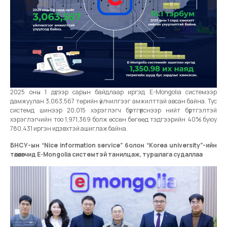
2025 оны 1 дүгээр сарын байдлаар иргэд E-Mongolia системээр
дамжуулан 3,063,567 төрийн үйлчилгээг амжилттай авсан байна. Тус
системд шинээр 20,015 хэрэглэгч бүртгүүлснээр нийт бүртгэлтэй
хэрэглэгчийн тоо 1,971,369 болж өссөн бөгөөд тэдгээрийн 40% буюу
780,431 иргэн идэвхтэй ашиглаж байна.
БНСУ-ын “Nice information service” болон “Korea university”-ийн
төлөөлөгчид E-Mongolia системтэй танилцаж, туршлага судаллаа