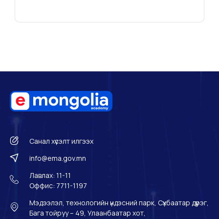
Санал хүсэлт илгээх
info@ema.gov.mn
Лавлах: 11-11
Оффис: 7711-1197
Мэдээлэл, технологийн үндэсний парк, Сүхбаатар дүүрэг,
Бага тойруу – 49, Улаанбаатар хот,