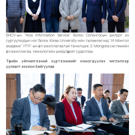
БНСУ-ын “Nice Information Service” болон Солонгосын шилдэг их
сургуулиудын нэг болох Korea University-ийн төлөөлөгчид “И-Монгол
академи” УТҮГ-ын үйл ажиллагаатай танилцаж, E-Mongolia системийн
үйл ажиллагаа, технологийн шийдлүүдийг судаллаа.
Төрийн үйлчилгээний хүртээмжийг нэмэгдүүлэх чиглэлээр
уулзалт зохион байгуулав