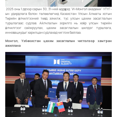
2025 оны 1 дүгээр сарын 30, 31-ний өдрүүдэд “И-Монгол академи” УТҮГ-
ын удирдлага болон төлөөлөгчид Казахстан Улсын Алматы хотын
Төрийн үйлчилгээний төвд зочилж, тус улсын цахим засаглалын
туршлагаас судлав. Айлчлалын зорилго нь хоёр улсын төрийн
үйлчилгээг сайжруулах, цахим засаглалын шилдэг туршлага,
инновациудыг харилцан судлахад чиглэж байлаа.
Монгол, Узбекистан цахим засаглалын чиглэлээр хамтран
ажиллана