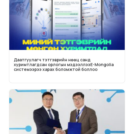
Даатгуулагч тэтгэврийн нөөц санд
хуримтлагдсан орлогын мэдээллээE-Mongolia
системээрээ харах боломжтой боллоо