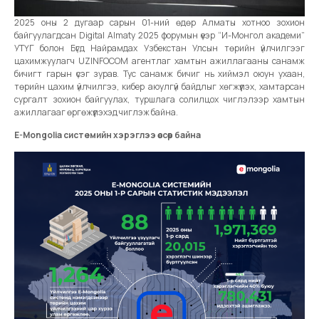
2025 оны 2 дугаар сарын 01-ний өдөр Алматы хотноо зохион
байгуулагдсан Digital Almaty 2025 форумын үеэр “И-Монгол академи”
УТҮГ болон Бүгд Найрамдах Узбекстан Улсын төрийн үйлчилгээг
цахимжуулагч UZINFOCOM агентлаг хамтын ажиллагааны санамж
бичигт гарын үсэг зурав. Тус санамж бичиг нь хиймэл оюун ухаан,
төрийн цахим үйлчилгээ, кибер аюулгүй байдлыг хөгжүүлэх, хамтарсан
сургалт зохион байгуулах, туршлага солилцох чиглэлээр хамтын
ажиллагааг өргөжүүлэхэд чиглэж байна.
E-Mongolia системийн хэрэглээ өссөөр байна