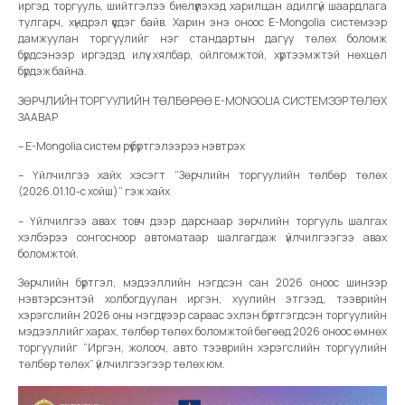
иргэд торгууль, шийтгэлээ биелүүлэхэд харилцан адилгүй шаардлага
тулгарч, хүндрэл үүсдэг байв. Харин энэ оноос E-Mongolia системээр
дамжуулан торгуулийг нэг стандартын дагуу төлөх боломж
бүрдсэнээр иргэдэд илүү хялбар, ойлгомжтой, хүртээмжтэй нөхцөл
бүрдэж байна.
ЗӨРЧЛИЙН ТОРГУУЛИЙН ТӨЛБӨРӨӨ E-MONGOLIA СИСТЕМЭЭР ТӨЛӨХ
ЗААВАР
– E-Mongolia систем рүү бүртгэлээрээ нэвтрэх
– Үйлчилгээ хайх хэсэгт “Зөрчлийн торгуулийн төлбөр төлөх
(2026.01.10-с хойш)” гэж хайх
– Үйлчилгээ авах товч дээр дарснаар зөрчлийн торгууль шалгах
хэлбэрээ сонгосноор автоматаар шалгагдаж үйлчилгээгээ авах
боломжтой.
Зөрчлийн бүртгэл, мэдээллийн нэгдсэн сан 2026 оноос шинээр
нэвтэрсэнтэй холбогдуулан иргэн, хуулийн этгээд, тээврийн
хэрэгслийн 2026 оны нэгдүгээр сараас эхлэн бүртгэгдсэн торгуулийн
мэдээллийг харах, төлбөр төлөх боломжтой бөгөөд 2026 оноос өмнөх
торгуулийг “Иргэн, жолооч, авто тээврийн хэрэгслийн торгуулийн
төлбөр төлөх” үйлчилгээгээр төлөх юм.