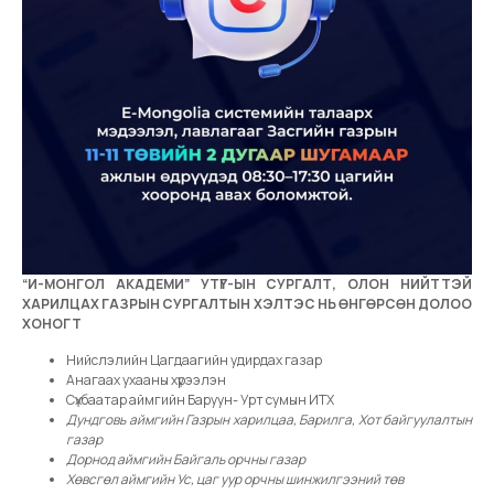
“И-МОНГОЛ AКАДЕМИ” УТҮГ-ЫН СУРГАЛТ, ОЛОН НИЙТТЭЙ
ХАРИЛЦАХ ГАЗРЫН СУРГАЛТЫН ХЭЛТЭС НЬ ӨНГӨРСӨН ДОЛОО
ХОНОГТ
Нийслэлийн Цагдаагийн удирдах газар
Анагаах ухааны хүрээлэн
Сүхбаатар аймгийн Баруун- Урт сумын ИТХ
Дундговь аймгийн Газрын харилцаа, Барилга, Хот байгуулалтын
газар
Дорнод аймгийн Байгаль орчны газар
Хөвсгөл аймгийн Ус, цаг уур орчны шинжилгээний төв