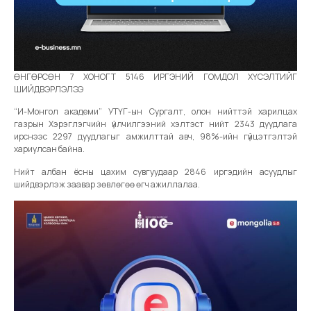
ӨНГӨРСӨН 7 ХОНОГТ 5146 ИРГЭНИЙ ГОМДОЛ ХҮСЭЛТИЙГ
ШИЙДВЭРЛЭЛЭЭ
“И-Монгол академи” УТҮГ-ын Сургалт, олон нийттэй харилцах
газрын Хэрэглэгчийн үйлчилгээний хэлтэст нийт 2343 дуудлага
ирснээс 2297 дуудлагыг амжилттай авч, 98%-ийн гүйцэтгэлтэй
хариулсан байна.
Нийт албан ёсны цахим сувгуудаар 2846 иргэдийн асуудлыг
шийдвэрлэж заавар зөвлөгөө өгч ажиллалаа.