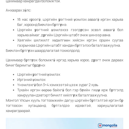
цахимаар хамрагдах боломжтой.
Анхаарах зүйлс:
18 нас хүрээгүй, цэргийн үүрэгтний үнэмлэх аваагүй иргэн харьяа
баг, хороонд биечлэн бүртгүүлнэ.
Цэргийн үүрэгтний үнэмлэхээ гээгдүүлсэн эсвэл аваагүй бол
харьяа аймаг, дүүргийн Цэргийн штабт очиж шинээр авна.
Хаягийн шилжилт хөдөлгөөн хийсэн иргэн оршин суугаа
газрынхаа Цэргийн штабт хандан бүртгэлээ баталгаажуулна.
Биечлэн бүртгүүлэх шаардлагатай тохиолдолд:
Цахимаар бүртгүүлэх боломжгүй иргэд харьяа хороо, дүүрэгт очиж дараах
бичиг баримтыг бүрдүүлнэ:
Цэргийн үүрэгтний үнэмлэх
Иргэний үнэмлэх
Үнэмлэхгүй бол 3×4 хэмжээтэй цээж зураг 2 хувь
Тухайн иргэн өөрөө байхгүй бол гэр бүлийн гишүүн ирж бүртгэлд
хамруулан дэвтэрт бичилт хийлгүүлж баталгаажуулна.
Монгол Улсын хууль тогтоомжийн дагуу цэргийн бүртгэлтэй иргэн бүр
тогтоосон хугацаанд бүртгэлдээ идэвхтэй, хариуцлагатай
хамрагдаарай.