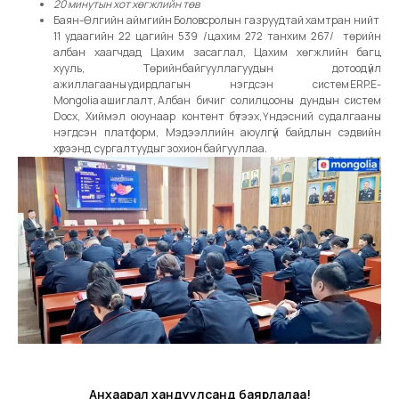
20 минутын хот хөгжлийн төв
Баян-Өлгийн аймгийн Боловсролын газруудтай хамтран нийт
11 удаагийн 22 цагийн 539 /цахим 272 танхим 267/ төрийн
албан хаагчдад Цахим засаглал, Цахим хөгжлийн багц
хууль, Төрийн байгууллагуудын дотоод үйл
ажиллагааны удирдлагын нэгдсэн систем ERP.E-
Mongolia ашиглалт, Албан бичиг солилцооны дундын систем
Docx, Хиймэл оюунаар контент бүтээх, Үндэсний судалгааны
нэгдсэн платформ, Мэдээллийн аюулгүй байдлын сэдвийн
хүрээнд сургалтуудыг зохион байгууллаа.
Анхаарал хандуулсанд баярлалаа!