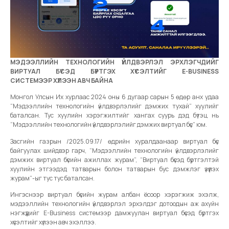
МЭДЭЭЛЛИЙН ТЕХНОЛОГИЙН ҮЙЛДВЭРЛЭЛ ЭРХЛЭГЧДИЙГ
ВИРТУАЛ БҮСЭД БҮРТГЭХ ХҮСЭЛТИЙГ E-BUSINESS
СИСТЕМЭЭР ХҮЛЭЭН АВЧ БАЙНА
Монгол Улсын Их хурлаас 2024 оны 6 дугаар сарын 5 өдөр анх удаа
“Мэдээллийн технологийн үйлдвэрлэлийг дэмжих тухай” хуулийг
баталсан. Тус хуулийн хэрэгжилтийг хангах суурь дэд бүтэц нь
“Мэдээллийн технологийн үйлдвэрлэлийг дэмжих виртуал бүс” юм.
Засгийн газрын /2025.09.17/ өдрийн хуралдаанаар виртуал бүс
байгуулах шийдвэр гарч, “Мэдээллийн технологийн үйлдвэрлэлийг
дэмжих виртуал бүсийн ажиллах журам”, “Виртуал бүсэд бүртгэлтэй
хуулийн этгээдэд татварын болон татварын бус дэмжлэг үзүүлэх
журам”-ыг тус тус баталсан.
Ингэснээр виртуал бүсийн журам албан ёсоор хэрэгжиж эхэлж,
мэдээллийн технологийн үйлдвэрлэл эрхэлдэг дотоодын аж ахуйн
нэгжүүдийг E-Business системээр дамжуулан виртуал бүсэд бүртгэх
хүсэлтийг хүлээн авч эхэллээ.