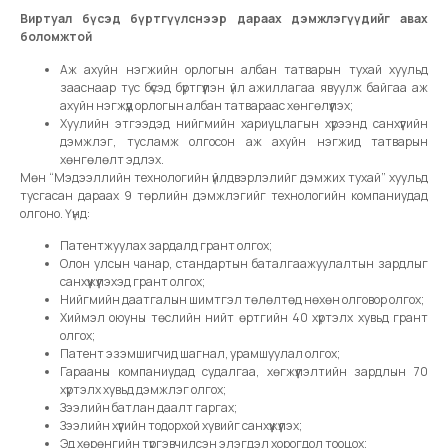
Виртуал бүсэд бүртгүүлснээр дараах дэмжлэгүүдийг авах
боломжтой
Аж ахуйн нэгжийн орлогын албан татварын тухай хуульд
зааснаар тус бүсэд бүртгүүлэн үйл ажиллагаа явуулж байгаа аж
ахуйн нэгжүүд орлогын албан татвараас хөнгөлүүлэх;
Хуулийн этгээдэд нийгмийн хариуцлагын хүрээнд санхүүгийн
дэмжлэг, тусламж олгосон аж ахуйн нэгжид татварын
хөнгөлөлт эдлэх.
Мөн “Мэдээллийн технологийн үйлдвэрлэлийг дэмжих тухай” хуульд
тусгасан дараах 9 төрлийн дэмжлэгийг технологийн компаниудад
олгоно. Үүнд:
Патентжуулах зардалд грант олгох;
Олон улсын чанар, стандартын баталгаажуулалтын зардлыг
санхүүжүүлэхэд грант олгох;
Нийгмийн даатгалын шимтгэл төлөлтөд нөхөн олговор олгох;
Хиймэл оюуны төслийн нийт өртгийн 40 хүртэлх хувьд грант
олгох;
Патент эзэмшигчид шагнал, урамшуулал олгох;
Гарааны компаниудад судалгаа, хөгжүүлэлтийн зардлын 70
хүртэлх хувьд дэмжлэг олгох;
Зээлийн батлан даалт гаргах;
Зээлийн хүүгийн тодорхой хувийг санхүүжүүлэх;
Эд хөрөнгийн түргэвчилсэн элэгдэл хорогдол тооцох;