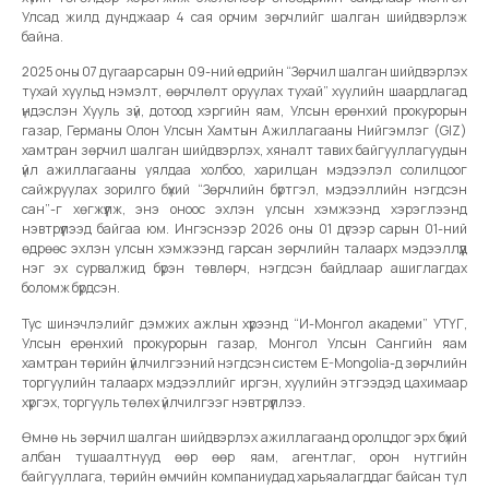
Улсад жилд дунджаар 4 сая орчим зөрчлийг шалган шийдвэрлэж
байна.
2025 оны 07 дугаар сарын 09-ний өдрийн “Зөрчил шалган шийдвэрлэх
тухай хуульд нэмэлт, өөрчлөлт оруулах тухай” хуулийн шаардлагад
үндэслэн Хууль зүй, дотоод хэргийн яам, Улсын ерөнхий прокурорын
газар, Германы Олон Улсын Хамтын Ажиллагааны Нийгэмлэг (GIZ)
хамтран зөрчил шалган шийдвэрлэх, хяналт тавих байгууллагуудын
үйл ажиллагааны уялдаа холбоо, харилцан мэдээлэл солилцоог
сайжруулах зорилго бүхий “Зөрчлийн бүртгэл, мэдээллийн нэгдсэн
сан”-г хөгжүүлж, энэ оноос эхлэн улсын хэмжээнд хэрэглээнд
нэвтрүүлээд байгаа юм. Ингэснээр 2026 оны 01 дүгээр сарын 01-ний
өдрөөс эхлэн улсын хэмжээнд гарсан зөрчлийн талаарх мэдээллүүд
нэг эх сурвалжид бүрэн төвлөрч, нэгдсэн байдлаар ашиглагдах
боломж бүрдсэн.
Тус шинэчлэлийг дэмжих ажлын хүрээнд “И-Монгол академи” УТҮГ,
Улсын ерөнхий прокурорын газар, Монгол Улсын Сангийн яам
хамтран төрийн үйлчилгээний нэгдсэн систем E-Mongolia-д зөрчлийн
торгуулийн талаарх мэдээллийг иргэн, хуулийн этгээдэд цахимаар
хүргэх, торгууль төлөх үйлчилгээг нэвтрүүллээ.
Өмнө нь зөрчил шалган шийдвэрлэх ажиллагаанд оролцдог эрх бүхий
албан тушаалтнууд өөр өөр яам, агентлаг, орон нутгийн
байгууллага, төрийн өмчийн компаниудад харьяалагддаг байсан тул