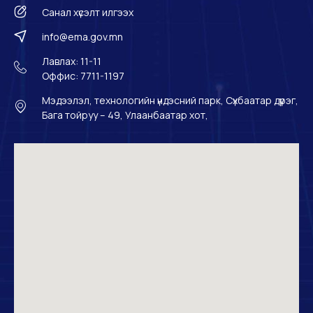
Санал хүсэлт илгээх
info@ema.gov.mn
Лавлах: 11-11
Оффис: 7711-1197
Мэдээлэл, технологийн үндэсний парк, Сүхбаатар дүүрэг,
Бага тойруу – 49, Улаанбаатар хот,