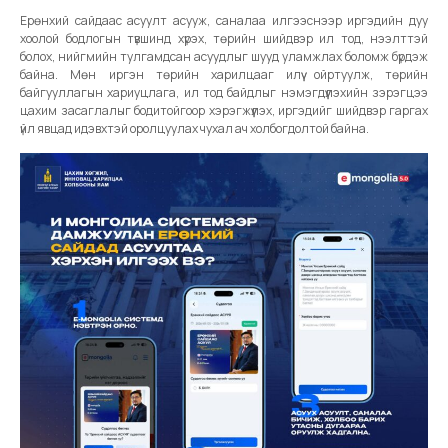
Ерөнхий сайдаас асуулт асууж, саналаа илгээснээр иргэдийн дуу
хоолой бодлогын түвшинд хүрэх, төрийн шийдвэр ил тод, нээлттэй
болох, нийгмийн тулгамдсан асуудлыг шууд уламжлах боломж бүрдэж
байна. Мөн иргэн төрийн харилцааг илүү ойртуулж, төрийн
байгууллагын хариуцлага, ил тод байдлыг нэмэгдүүлэхийн зэрэгцээ
цахим засаглалыг бодитойгоор хэрэгжүүлэх, иргэдийг шийдвэр гаргах
үйл явцад идэвхтэй оролцуулах чухал ач холбогдолтой байна.