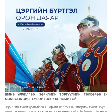
ШИНЭ ҮЙЛЧИЛГЭЭ: ЗӨРЧЛИЙН ТОРГУУЛИЙН ТӨЛБӨРӨӨ E-
MONGOLIA СИСТЕМЭЭР ТӨЛӨХ БОЛОМЖТОЙ
Зөрчлийн тухай хууль болон “Зөрчил шалган шийдвэрлэх тухай” хууль
хүчин төгөлдөр хэрэгжиж эхэлснээр өнөөдрийн байдлаар Монгол