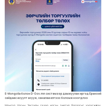
E-Mongolia болон D-Gov.mn системээр дамжуулан иргэд Ерөнхий
сайдаас асуулт асууж, саналаа илгээх боломж нээгдлээ
Монгол Улсын Засгийн газар иргэн төвтэй бодлогыг хэрэгжүүлэх,