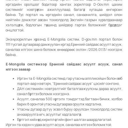
иргэдийн оролцоог бодитоор хангах зорилгоор D-Gov.mn цахим
системийг нэвтрүүлэн ажиллуулаад багагүй хугацаа өнгөрсөн
байна. Тус портал нь иргэдийн санал, санаачилга, шийдэл олон
нийтийн дэмжлэг авсан тохиолдолд Засгийн газрын хуралдаанаар
хэлэлцүүлж, бодлогын түвшинд шийдвэр гаргах боломжийг бүрдүүлдэг
онцлогтой.
Энэхүү зорилгын хүрээнд E-Mongolia систем, D-gov.mn портал болон
1111 тусгай дугаараар дамжуулан иргэд Ерөнхий сайдаас асуулт асууж,
саналаа илгээх шинэ боломж өнөөдрөөс эхлэн /2026.01.13/ нээгдэж
байна.
E-Mongolia системээр Ерөнхий сайдаас асуулт асууж, санал
илгээх заавар
Иргэн та E-Mongolia системд гар утасны аппликэйшн болон веб
портал-аар нэвтэрч, “Ерөнхий сайдаас асууя” цэсийг сонгоно.
ДАН системийн нэвтрэлтийг баталгаажуулсны дараа асуулт,
санал бүртгэх боломж нээгдэнэ.
Асуулт, саналаа 500 хүртэлх тэмдэгтэд багтаан бичиж, холбоо
барих 8 оронтой утасны дугаараа оруулж хадгална.
Утасны дугаар дутуу эсвэл буруу оруулсан тохиолдолд систем
анхааруулга өгч, асуултыг хадгалахгүй.
Бүртгэл хийх үед кирилл үсгийн фонт шалгах шаардлагатай.
Иргэн та хэдэн ч удаа асуулт асууж, саналаа илгээх боломжтой.