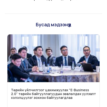
Бусад мэдээнүүд
Төрийн үйлчилгээг цахимжуулах “E-Business
2.0” төрийн байгууллагуудын зөвлөлдөх уулзалт
хэлэлцүүлэг зохион байгуулагдлаа