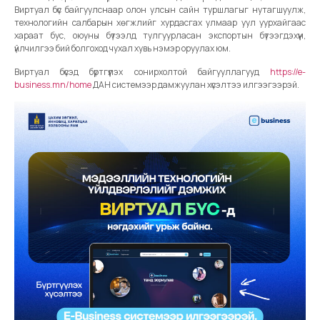
Виртуал бүс байгуулснаар олон улсын сайн туршлагыг нутагшуулж,
технологийн салбарын хөгжлийг хурдасгах улмаар уул уурхайгаас
хараат бус, оюуны бүтээлд тулгуурласан экспортын бүтээгдэхүүн,
үйлчилгээ бий болгоход чухал хувь нэмэр оруулах юм.
Виртуал бүсэд бүртгүүлэх сонирхолтой байгууллагууд
https://e-
business.mn/home
ДАН системээр дамжуулан хүсэлтээ илгээгээрэй.