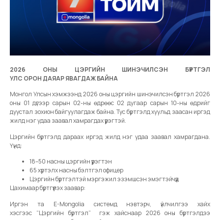
2026 ОНЫ ЦЭРГИЙН ШИНЭЧИЛСЭН БҮРТГЭЛ
УЛС ОРОН ДАЯАР ЯВАГДАЖ БАЙНА
Монгол Улсын хэмжээнд 2026 оны цэргийн шинэчилсэн бүртгэл 2026
оны 01 дүгээр сарын 02-ны өдрөөс 02 дугаар сарын 10-ны өдрийг
дуустал зохион байгуулагдаж байна. Тус бүртгэлд хуульд заасан иргэд
жилд нэг удаа заавал хамрагдах үүрэгтэй.
Цэргийн бүртгэлд дараах иргэд жилд нэг удаа заавал хамрагдана.
Үүнд:
18–50 насны цэргийн үүрэгтэн
65 хүртэлх насны бэлтгэл офицер
Цэргийн бүртгэлтэй мэргэжил эзэмшсэн эмэгтэйчүүд
Цахимаар бүртгүүлэх заавар:
Иргэн та E-Mongolia системд нэвтэрч, үйлчилгээ хайх
хэсгээс “Цэргийн бүртгэл” гэж хайснаар 2026 оны бүртгэлдээ