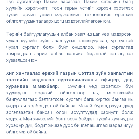
Тус сургалтаар Цахим засаглал, Цахим хөгжлийн багц
хуулийн хэрэгжилт, тоон гарын үсгийг хэрхэн хэрэглэх
тухай, орчин үеийн мэдээллийн технологийн ерөнхий
ойлголтуудын талаарх цогц мэдээллийг өгсөн юм.
Төрийн байгууллагуудын албан хаагчид цаг үеэ мэдэрсэн,
чухал хуулийн зүйл заалтуудыг танилцуулсан, үр дүнтэй
чухал сургалт болж буйг онцоллоо. Мөн сургалтад
хамрагдсан зарим албан хаагчид бидэнтэй сэтгэгдлээ
хуваалцсан юм.
Хил хамгаалах ерөнхий газрын Сэтгэл зүйн хангалтын
хэлтсийн мэдээлэл сурталчилгааны офицер, дэд
хурандаа М.Мөнхбаяр:
Сүүлийн үед хэрэгжиж буй
хуулиудыг ерөнхий ойлголтоор нь, мэргэжлийн
байгууллагаас бэлтгэгдсэн сургагч багш хүргэж байгаа нь
өндөр ач холбогдолтой байлаа. Манай бүрэлдэхүүн дунд
эргэлзээтэй байсан олон асуултуудад хариулт болж
чадсан. Мөн хичээлийг бэлтгэсэн байдал, тухайн хуулиудын
хүрэх үр дүн, бодит жишээ дүрс бичлэг ашигласнаараа илүү
ойлгомжтой байна.