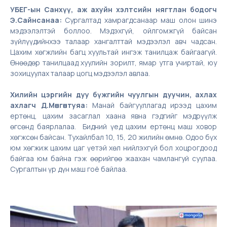
УБЕГ-ын Санхүү, аж ахуйн хэлтсийн нягтлан бодогч
Э.Сайнсанаа:
Сургалтад хамрагдсанаар маш олон шинэ
мэдээлэлтэй боллоо. Мэдэхгүй, ойлгомжгүй байсан
зүйлүүдийнхээ талаар хангалттай мэдээлэл авч чадсан.
Цахим хөгжлийн багц хуультай ингэж танилцаж байгаагүй.
Өнөөдөр танилцаад хуулийн зорилт, ямар утга учиртай, юу
зохицуулах талаар цогц мэдээлэл авлаа.
Хилийн цэргийн дуу бүжгийн чуулгын дуучин, ахлах
ахлагч Д.Мөнгөнтуяа:
Манай байгууллагад ирээд цахим
ертөнц, цахим засаглал хаана явна гэдгийг мэдрүүлж
өгсөнд баярлалаа. Бидний үед цахим ертөнц маш ховор
хөгжсөн байсан. Тухайлбал 10, 15, 20 жилийн өмнө. Одоо бүх
юм хөгжиж цахим цаг үетэй хөл нийлэхгүй бол хоцрогдоод
байгаа юм байна гэж өөрийгөө жаахан чамлангуй суулаа.
Сургалтын үр дүн маш гоё байлаа.