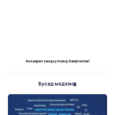
Анхаарал хандуулсанд баярлалаа!
Бусад мэдээнүүд