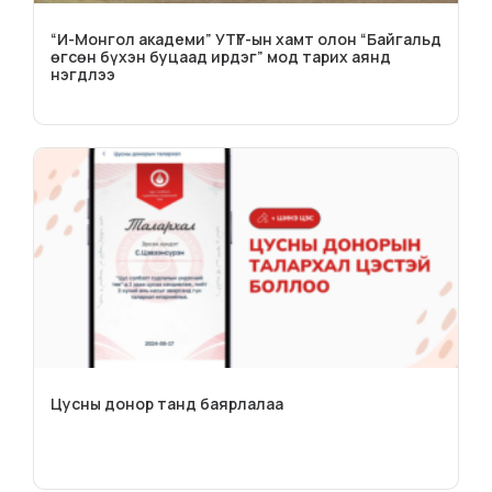
“И-Монгол академи” УТҮГ-ын хамт олон “Байгальд
өгсөн бүхэн буцаад ирдэг” мод тарих аянд
нэгдлээ
Цусны донор танд баярлалаа