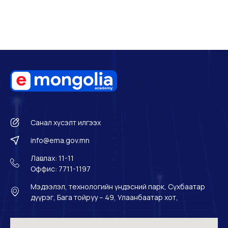
Санал хүсэлт илгээх
info@ema.gov.mn
Лавлах: 11-11
Оффис: 7711-1197
Мэдээлэл, технологийн үндэсний парк, Сүхбаатар
дүүрэг, Бага тойруу – 49, Улаанбаатар хот,