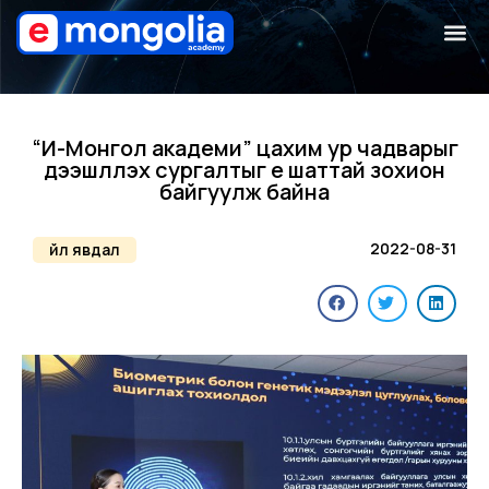
“И-Монгол академи” цахим ур чадварыг
дээшлүүлэх сургалтыг үе шаттай зохион
байгуулж байна
2022-08-31
Үйл явдал