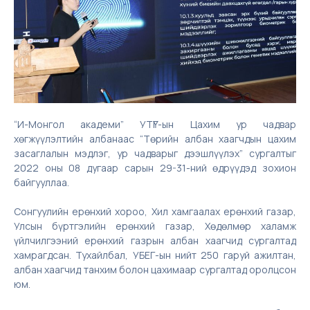
“И-Монгол академи” УТҮГ-ын Цахим ур чадвар
хөгжүүлэлтийн албанаас “Төрийн албан хаагчдын цахим
засаглалын мэдлэг, ур чадварыг дээшлүүлэх” сургалтыг
2022 оны 08 дугаар сарын 29-31-ний өдрүүдэд зохион
байгууллаа.
Сонгуулийн ерөнхий хороо, Хил хамгаалах ерөнхий газар,
Улсын бүртгэлийн ерөнхий газар, Хөдөлмөр халамж
үйлчилгээний ерөнхий газрын албан хаагчид сургалтад
хамрагдсан. Тухайлбал, УБЕГ-ын нийт 250 гаруй ажилтан,
албан хаагчид танхим болон цахимаар сургалтад оролцсон
юм.