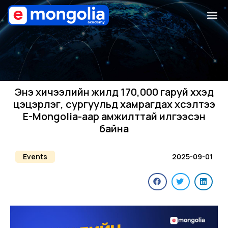
Энэ хичээлийн жилд 170,000 гаруй хүүхэд
цэцэрлэг, сургуульд хамрагдах хүсэлтээ
E-Mongolia-аар амжилттай илгээсэн
байна
Events
2025-09-01