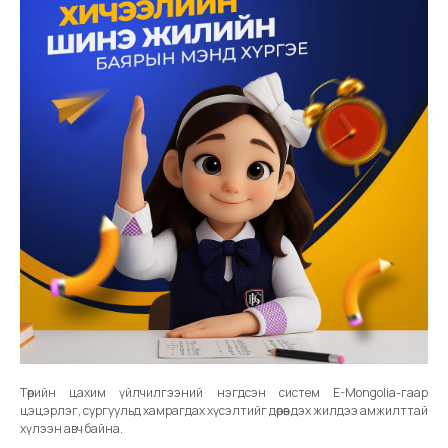
Төрийн цахим үйлчилгээний нэгдсэн систем E-Mongolia-гаар
цэцэрлэг, сургуульд хамрагдах хүсэлтийг дөрөв дэх жилдээ амжилттай
хүлээн авч байна.