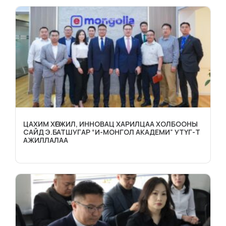
ЦАХИМ ХӨГЖИЛ, ИННОВАЦ ХАРИЛЦАА ХОЛБООНЫ
САЙД Э.БАТШУГАР “И-МОНГОЛ АКАДЕМИ” УТҮГ-Т
АЖИЛЛАЛАА