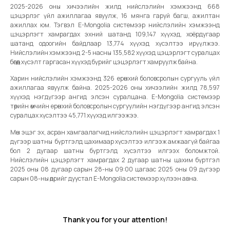
2025-2026 оны хичээлийн жилд нийслэлийн хэмжээнд 668
цэцэрлэг үйл ажиллагаа явуулж, 16 мянга гаруй багш, ажилтан
ажиллах юм. Тэгвэл E-Mongolia системээр нийслэлийн хэмжээнд
цэцэрлэгт хамрагдах эхний шатанд 109,147 хүүхэд, хоёрдугаар
шатанд одоогийн байдлаар 13,774 хүүхэд хүсэлтээ ирүүлжээ.
Нийслэлийн хэмжээнд 2-5 насны 135,582 хүүхэд цэцэрлэгт суралцах
бөгөөд хүсэлт гаргасан хүүхэд бүрийг цэцэрлэгт хамруулж байна.
Харин нийслэлийн хэмжээнд 326 ерөнхий боловсролын сургууль үйл
ажиллагаа явуулж байна. 2025-2026 оны хичээлийн жилд 78,597
хүүхэд нэгдүгээр ангид элсэн суралцана. E-Mongolia системээр
төрийн өмчийн ерөнхий боловсролын сургуулийн нэгдүгээр ангид элсэн
суралцах хүсэлтээ 45,771 хүүхэд илгээжээ.
Мөн эцэг эх, асран хамгаалагчид нийслэлийн цэцэрлэгт хамрагдах 1
дүгээр шатны бүртгэлд цахимаар хүсэлтээ илгээж амжаагүй байгаа
бол 2 дугаар шатны бүртгэлд хүсэлтээ илгээх боломжтой.
Нийслэлийн цэцэрлэгт хамрагдах 2 дугаар шатны цахим бүртгэл
2025 оны 08 дугаар сарын 28-ны 09:00 цагаас 2025 оны 09 дүгээр
сарын 08-ны өдрийг дуустал E-Mongolia системээр хүлээн авна.
Thank you for your attention!