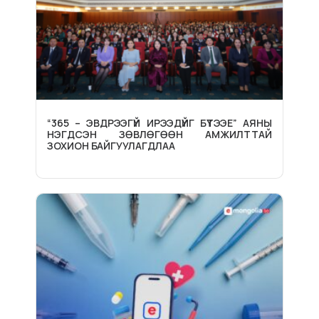
“365 – ЭВДРЭЭГҮЙ ИРЭЭДҮЙГ БҮТЭЭЕ” АЯНЫ
НЭГДСЭН ЗӨВЛӨГӨӨН АМЖИЛТТАЙ
ЗОХИОН БАЙГУУЛАГДЛАА