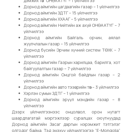
дэмжих төв” ОНӨААТҮГ – 1 үйлчилгээ
Дорнод аймгийн цагдаагийн газар – 1 үйлчилгээ
Дорнод аймгийн ЗДТГ – 15 үйлчилгээ
Дорнод аймгийн ХХААГ – 5 үйлчилгээ
Дорнод аймгийн Нийтийн аж ахуй ОНӨААТҮГ – 7
үйлчилгээ
Дорнод аймгийн Байгаль орчин, аялал
жуулчлалын газар – 15 үйлчилгээ
Дорнод бүсийн Эрчим хүчний систем ТӨХК – 7
үйлчилгээ
Дорнод аймгийн Газрын харилцаа, барилга, хот
байгуулалтын газар – 7 үйлчилгээ
Дорнод аймгийн Онцгой байдлын газар – 2
үйлчилгээ
Дорнод аймгийн авто тээврийн төв – 3 үйлчилгээ
Хэрлэн сумын ЗДТГ – 1 үйлчилгээ
Дорнод аймгийн эрүүл мэндийн газар – 8
үйлчилгээ
Дээрх үйлчилгээнээс онцолвол, орон нутагт
шаардлагатай мэргэжлээр суралцах оюутнуудад
Дорнод аймгийн Засаг даргын нэрэмжит тэтгэлэг
олгодог байна. Тэд энэхүү үйлчилгээгээ “E-Mongolia”