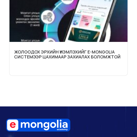
ЖОЛООДОХ ЭРХИЙН ҮНЭМЛЭХИЙГ E-MONGOLIA
СИСТЕМЭЭР ЦАХИМААР ЗАХИАЛАХ БОЛОМЖТОЙ