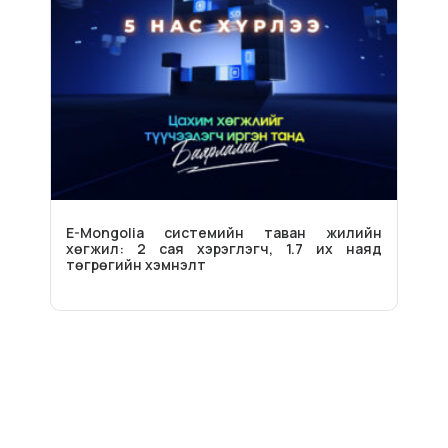
E-Mongolia системийн таван жилийн
хөгжил: 2 сая хэрэглэгч, 1.7 их наяд
төгрөгийн хэмнэлт