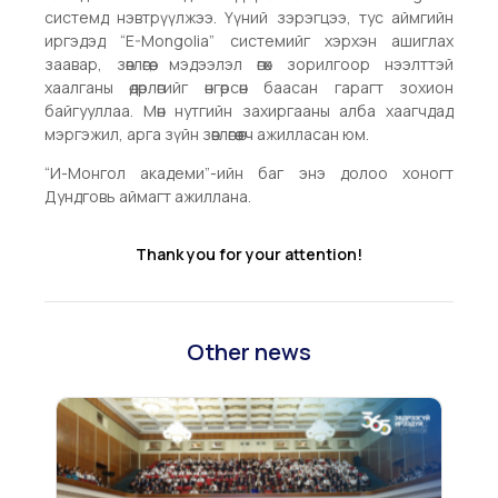
системд нэвтрүүлжээ. Үүний зэрэгцээ, тус аймгийн
иргэдэд “E-Mongolia” системийг хэрхэн ашиглах
заавар, зөвлөгөө, мэдээлэл өгөх зорилгоор нээлттэй
хаалганы өдөрлөгийг өнгөрсөн баасан гарагт зохион
байгууллаа. Мөн нутгийн захиргааны алба хаагчдад
мэргэжил, арга зүйн зөвлөгөө өгч ажилласан юм.
“И-Монгол академи”-ийн баг энэ долоо хоногт
Дундговь аймагт ажиллана.
Thank you for your attention!
Other news