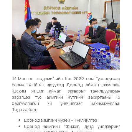
“И-Монгол академи”-ийн баг 2022 оны Гуравдугаар
сарын 14-18-ны өдрүүдэд Дорнод аймагт ажиллав.
“Цахим жишиг аймаг” загварыг танилцуулахын
зэрэгцээ тус аймгийн нутгийн захиргааны 15
байгууллагын 73 үйлчилгээг цахимжууллаа.
Тодруулбал,
Дорнод аймгийн музей – 1 үйлчилгээ
Дорнод аймгийн “Жижиг, дунд үйлдвэрийг