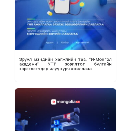
Эрүүл мэндийн хөгжлийн төв, “И-Монгол
академи” УТҮГ зорилтот бүлгийн
хэрэглэгчдэд илүү хүрч ажиллана