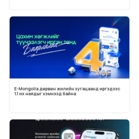
E-Mongolia дөрвөн жилийн хугацаанд иргэдээс
1.1 их наядыг хэмнээд байна