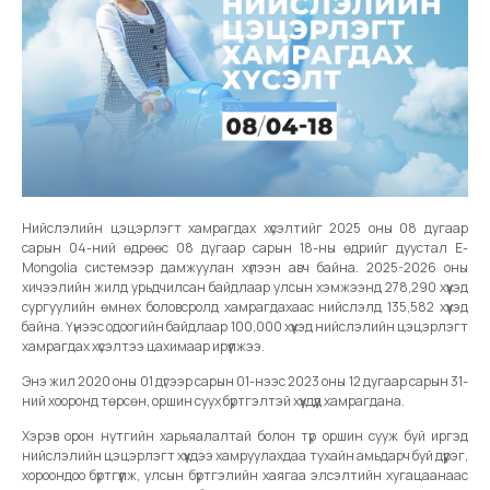
Нийслэлийн цэцэрлэгт хамрагдах хүсэлтийг 2025 оны 08 дугаар
сарын 04-ний өдрөөс 08 дугаар сарын 18-ны өдрийг дуустал E-
Mongolia системээр дамжуулан хүлээн авч байна. 2025-2026 оны
хичээлийн жилд урьдчилсан байдлаар улсын хэмжээнд 278,290 хүүхэд
сургуулийн өмнөх боловсролд хамрагдахаас нийслэлд 135,582 хүүхэд
байна. Үүнээс одоогийн байдлаар 100,000 хүүхэд нийслэлийн цэцэрлэгт
хамрагдах хүсэлтээ цахимаар ирүүлжээ.
Энэ жил 2020 оны 01 дүгээр сарын 01-нээс 2023 оны 12 дугаар сарын 31-
ний хооронд төрсөн, оршин суух бүртгэлтэй хүүхдүүд хамрагдана.
Хэрэв орон нутгийн харьяалалтай болон түр оршин сууж буй иргэд
нийслэлийн цэцэрлэгт хүүхдээ хамруулахдаа тухайн амьдарч буй дүүрэг,
хороондоо бүртгүүлж, улсын бүртгэлийн хаягаа элсэлтийн хугацаанаас