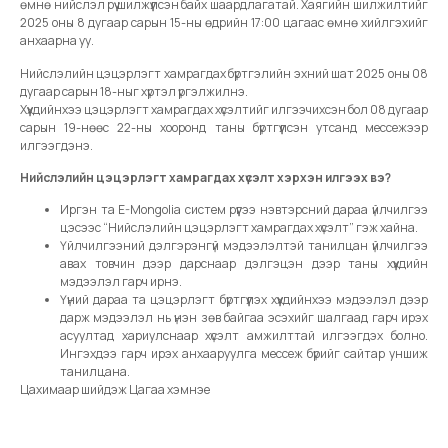
өмнө нийслэл рүү шилжүүлсэн байх шаардлагатай. Хаягийн шилжилтийг
2025 оны 8 дугаар сарын 15-ны өдрийн 17:00 цагаас өмнө хийлгэхийг
анхаарна уу.
Нийслэлийн цэцэрлэгт хамрагдах бүртгэлийн эхний шат 2025 оны 08
дугаар сарын 18-ныг хүртэл үргэлжилнэ.
Хүүхдийнхээ цэцэрлэгт хамрагдах хүсэлтийг илгээчихсэн бол 08 дугаар
сарын 19-нөөс 22-ны хооронд таны бүртгүүлсэн утсанд мессежээр
илгээгдэнэ.
Нийслэлийн цэцэрлэгт хамрагдах хүсэлт хэрхэн илгээх вэ?
Иргэн та E-Mongolia систем рүүгээ нэвтэрсний дараа үйлчилгээ
цэсээс “Нийслэлийн цэцэрлэгт хамрагдах хүсэлт” гэж хайна.
Үйлчилгээний дэлгэрэнгүй мэдээлэлтэй танилцан үйлчилгээ
авах товчин дээр дарснаар дэлгэцэн дээр таны хүүхдийн
мэдээлэл гарч ирнэ.
Үүний дараа та цэцэрлэгт бүртгүүлэх хүүхдийнхээ мэдээлэл дээр
дарж мэдээлэл нь үнэн зөв байгаа эсэхийг шалгаад гарч ирэх
асуултад хариулснаар хүсэлт амжилттай илгээгдэх болно.
Ингэхдээ гарч ирэх анхааруулга мессеж бүрийг сайтар уншиж
танилцана.
Цахимаар шийдэж Цагаа хэмнэе