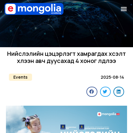
Нийслэлийн цэцэрлэгт хамрагдах хүсэлт
хүлээн авч дуусахад 4 хоног үлдлээ
Events
2025-08-14