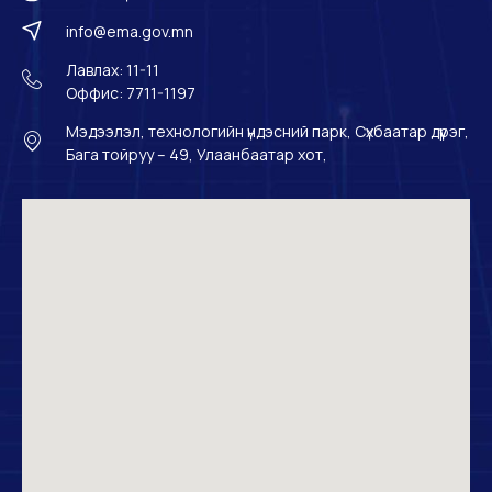
info@ema.gov.mn
Лавлах: 11-11
Оффис: 7711-1197
Мэдээлэл, технологийн үндэсний парк, Сүхбаатар дүүрэг,
Бага тойруу – 49, Улаанбаатар хот,