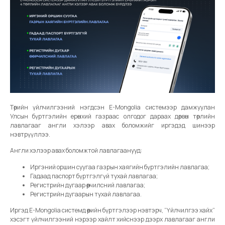
Төрийн үйлчилгээний нэгдсэн E-Mongolia системээр дамжуулан
Улсын бүртгэлийн ерөнхий газраас олгодог дараах дөрвөн төрлийн
лавлагааг англи хэлээр авах боломжийг иргэдэд шинээр
нэвтрүүллээ.
Англи хэлээр авах боломжтой лавлагаанууд:
Иргэний оршин суугаа газрын хаягийн бүртгэлийн лавлагаа;
Гадаад паспорт бүртгэлгүй тухай лавлагаа;
Регистрийн дугаар өөрчилсний лавлагаа;
Регистрийн дугаарын тухай лавлагаа.
Иргэд E-Mongolia системд өөрийн бүртгэлээр нэвтэрч, “Үйлчилгээ хайх”
хэсэгт үйлчилгээний нэрээр хайлт хийснээр дээрх лавлагааг англи