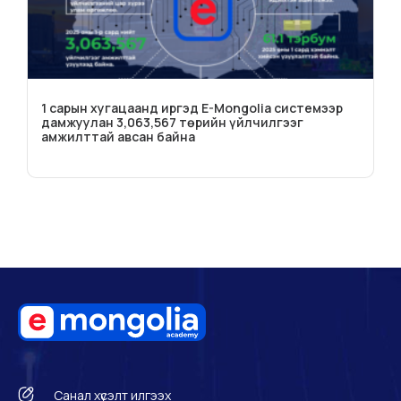
1 сарын хугацаанд иргэд E-Mongolia системээр
дамжуулан 3,063,567 төрийн үйлчилгээг
амжилттай авсан байна
Санал хүсэлт илгээх