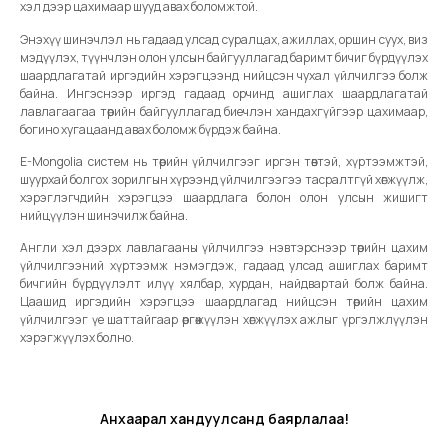
хэл дээр цахимаар шууд авах боломжтой.
Энэхүү шинэчлэл нь гадаад улсад суралцах, ажиллах, оршин суух, виз
мэдүүлэх, түүнчлэн олон улсын байгууллагад баримт бичиг бүрдүүлэх
шаардлагатай иргэдийн хэрэгцээнд нийцсэн чухал үйлчилгээ болж
байна. Ингэснээр иргэд гадаад орчинд ашиглах шаардлагатай
лавлагаагаа төрийн байгууллагад биечлэн хандахгүйгээр цахимаар,
богино хугацаанд авах боломж бүрдэж байна.
E-Mongolia систем нь төрийн үйлчилгээг иргэн төвтэй, хүртээмжтэй,
шуурхай болгох зорилгын хүрээнд үйлчилгээгээ тасралтгүй хөгжүүлж,
хэрэглэгчдийн хэрэгцээ шаардлага болон олон улсын жишигт
нийцүүлэн шинэчилж байна.
Англи хэл дээрх лавлагааны үйлчилгээ нэвтэрснээр төрийн цахим
үйлчилгээний хүртээмж нэмэгдэж, гадаад улсад ашиглах баримт
бичгийн бүрдүүлэлт илүү хялбар, хурдан, найдвартай болж байна.
Цаашид иргэдийн хэрэгцээ шаардлагад нийцсэн төрийн цахим
үйлчилгээг үе шаттайгаар өргөжүүлэн хөгжүүлэх ажлыг үргэлжлүүлэн
хэрэгжүүлэх болно.
Анхаарал хандуулсанд баярлалаа!