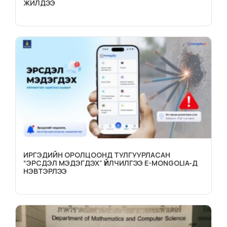
ЖИЛДЭЭ
ИРГЭДИЙН ОРОЛЦООНД ТУЛГУУРЛАСАН
“ЭРСДЭЛ МЭДЭГДЭХ” ҮЙЛЧИЛГЭЭ E-MONGOLIA-Д
НЭВТЭРЛЭЭ