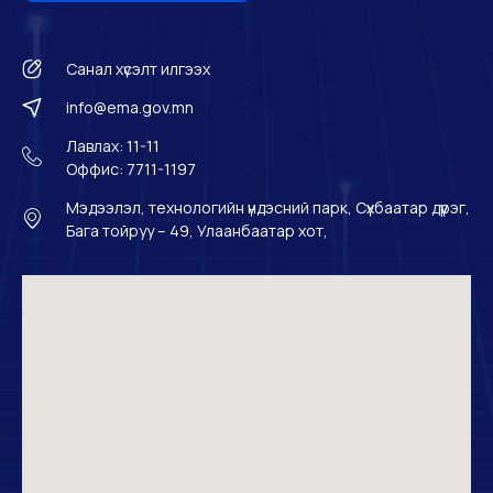
Санал хүсэлт илгээх
info@ema.gov.mn
Лавлах: 11-11
Оффис: 7711-1197
Мэдээлэл, технологийн үндэсний парк, Сүхбаатар дүүрэг,
Бага тойруу – 49, Улаанбаатар хот,