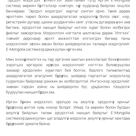
“Эрсдэл мэдэгдэх” үйлчилгээг ашиглахын тулд иргэн E-Mongolia
системд өөрийн бүртгэлээр нэвтэрч, нүүр хуудсанд байрлах онцлох
баннераас “Эрсдэл мэдэгдэх” картыг сонгон орно. Үүний дараа
хүсэлтийн төрөл болон шаардлагатай мэдээллүүд болох овог, нэр,
регистрийн дугаар, цахим шуудангийн хаяг, утасны дугаараа үнэн зөв
бөглөж, эрсдэлтэй нөхцөл байдлыг нотлох зураг болон холбогдох
файлыг хавсаргана. Мэдээллээ нягталж шалгасны дараа “Илгээх”
товчийг дарснаар хүсэлт амжилттай илгээгдэх бөгөөд таны
мэдээллийг хүлээн авсан болон шийдвэрлэсэн талаарх мэдэгдлийг
E-Mongolia системээр дамжуулан хүргэх юм.
Мөн энэхүү үйлчилгээ нь төр, иргэний хамтын ажиллагааг бэхжүүлэхийн
зэрэгцээ иргэдээс ирүүлсэн мэдээллийг нэгтгэн боловсруулах
замаар эрсдэлийн зураглал бий болгох, бодлого төлөвлөлтөд
шаардлагатай өгөгдлийг бүрдүүлэх, шийдвэр гаргалтыг мэдээлэлд
суурилсан байдлаар дэмжих ач холбогдолтой. Ингэснээр эрсдэлийг
зөвхөн гарсан хойно нь шийдвэрлэх бус, урьдчилан тооцоолж
бууруулах нөхцөл бүрдэх юм.
Иргэн бүрийн мэдээлэл, оролцоо нь аюулгүй, эрсдэлгүй орчныг
бүрдүүлэхэд үнэтэй хувь нэмэр болдог. Иймд та өөрийн болон бусдын
аюулгүй байдлын төлөө эрсдэлтэй нөхцөл байдлыг E-Mongolia
системээр дамжуулан цаг алдалгүй мэдээлж, аюулгүй орчныг хамтдаа
бүрдүүлэхийг уриалж байна.