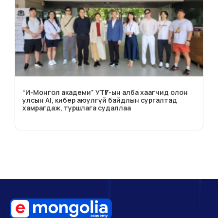
“И-Монгол академи” УТҮГ-ын алба хаагчид олон
улсын AI, кибер аюулгүй байдлын сургалтад
хамрагдаж, туршлага судаллаа