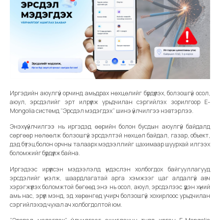
Иргэдийн аюулгүй орчинд амьдрах нөхцөлийг бүрдүүлэх, болзошгүй осол,
аюул, эрсдэлийг эрт илрүүлж урьдчилан сэргийлэх зорилгоор E-
Mongolia системд “Эрсдэл мэдэгдэх” шинэ үйлчилгээ нэвтэрлээ.
Энэхүү үйлчилгээ нь иргэдэд өөрийн болон бусдын аюулгүй байдалд
сөргөөр нөлөөлж болзошгүй эрсдэлтэй нөхцөл байдал, газар, объект,
дэд бүтэц болон орчны талаарх мэдээллийг цахимаар шуурхай илгээх
боломжийг бүрдүүлж байна.
Иргэдээс ирүүлсэн мэдээлэлд үндэслэн холбогдох байгууллагууд
эрсдэлийг үнэлж, шаардлагатай арга хэмжээг цаг алдалгүй авч
хэрэгжүүлэх боломжтой бөгөөд энэ нь осол, аюул, эрсдэлээс үүдэн хүний
амь нас, эрүүл мэнд, эд хөрөнгөд учирч болзошгүй хохирлоос урьдчилан
сэргийлэхэд чухал ач холбогдолтой юм.