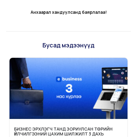
Анхаарал хандуулсанд баярлалаа!
Бусад мэдээнүүд
БИЗНЕС ЭРХЛЭГЧ ТАНД ЗОРИУЛСАН ТӨРИЙН
ҮЙЛЧИЛГЭЭНИЙ ЦАХИМ ШИЛЖИЛТ 3 ДАХЬ