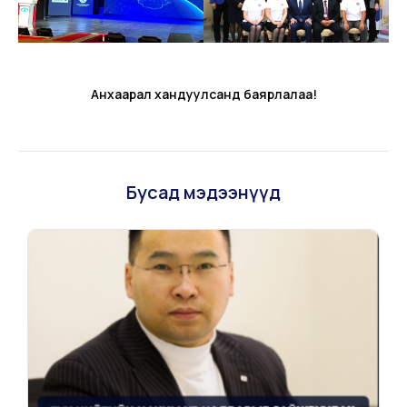
Анхаарал хандуулсанд баярлалаа!
Бусад мэдээнүүд