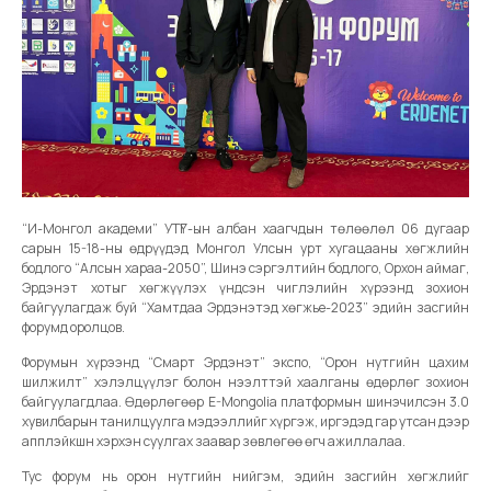
“И-Монгол академи” УТҮГ-ын албан хаагчдын төлөөлөл 06 дугаар
сарын 15-18-ны өдрүүдэд Монгол Улсын урт хугацааны хөгжлийн
бодлого “Алсын хараа-2050”, Шинэ сэргэлтийн бодлого, Орхон аймаг,
Эрдэнэт хотыг хөгжүүлэх үндсэн чиглэлийн хүрээнд зохион
байгуулагдаж буй “Хамтдаа Эрдэнэтэд хөгжье-2023” эдийн засгийн
форумд оролцов.
Форумын хүрээнд “Смарт Эрдэнэт” экспо, “Орон нутгийн цахим
шилжилт” хэлэлцүүлэг болон нээлттэй хаалганы өдөрлөг зохион
байгуулагдлаа. Өдөрлөгөөр E-Mongolia платформын шинэчилсэн 3.0
хувилбарын танилцуулга мэдээллийг хүргэж, иргэдэд гар утсан дээр
апплэйкшн хэрхэн суулгах заавар зөвлөгөө өгч ажиллалаа.
Тус форум нь орон нутгийн нийгэм, эдийн засгийн хөгжлийг