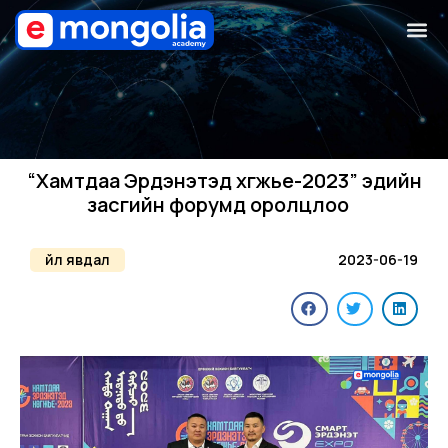
“Хамтдаа Эрдэнэтэд хөгжье-2023” эдийн
засгийн форумд оролцлоо
Үйл явдал
2023-06-19