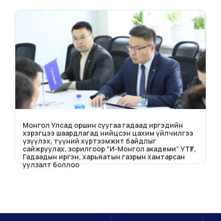
Монгол Улсад оршин суугаа гадаад иргэдийн
хэрэгцээ шаардлагад нийцсэн цахим үйлчилгээ
үзүүлэх, түүний хүртээмжит байдлыг
сайжруулах, зорилгоор “И-Монгол академи” УТҮГ,
Гадаадын иргэн, харьяатын газрын хамтарсан
уулзалт боллоо