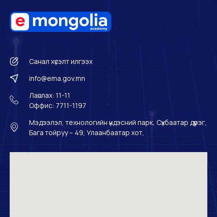
Санал хүсэлт илгээх
info@ema.gov.mn
Лавлах: 11-11
Оффис: 7711-1197
Мэдээлэл, технологийн үндэсний парк, Сүхбаатар дүүрэг,
Бага тойруу – 49, Улаанбаатар хот,