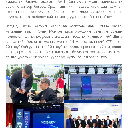
хурдасгах, бизнес эрхлэгч ААН, байгууллагуудыг идэвхжүүлэх
зорилготойгоор бөгөөд Орхон аймгийн гадаад харилцаа, хамтыг
ажиллагааг өргөжүүлэх, бизнес эрхлэгчдээ дэмжих, хөрөнгө
оруулалтыг татах боломжийг нэмэгдэүүлэх ач холбогдолтой юм.
Форумд Цахим хөгжил, харилцаа холбооны яам, Эдийн засаг,
хөгжлийн яам, НҮБ-ын Монгол дахь Хүүхдийн сангийн суурин
төлөөлөл, Шинжлэх ухааны академи, “Эрдэнэт үйлдвэр” ТӨҮГ, Шинэ
сэргэлтийн бодлогын хурдасгуур төв, “И-Монгол академи” УТҮГ зэрэг
20 гаруй байгууллагын 100 гаруй төлөөлөл оролцож, нийгэм, эдийн
засаг, орон нутгийн цахим шилжилт, бүсчилсэн хөгжлийн илтгэл,
танилцуулга хийж, хэлэлцүүлэг өрнүүлэн санал солилцлоо.