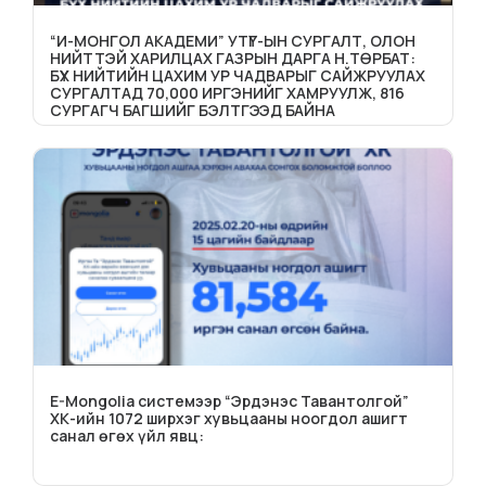
“И-МОНГОЛ АКАДЕМИ” УТҮГ-ЫН СУРГАЛТ, ОЛОН
НИЙТТЭЙ ХАРИЛЦАХ ГАЗРЫН ДАРГА Н.ТӨРБАТ:
БҮХ НИЙТИЙН ЦАХИМ УР ЧАДВАРЫГ САЙЖРУУЛАХ
СУРГАЛТАД 70,000 ИРГЭНИЙГ ХАМРУУЛЖ, 816
СУРГАГЧ БАГШИЙГ БЭЛТГЭЭД БАЙНА
E-Mongolia системээр “Эрдэнэс Тавантолгой”
ХК-ийн 1072 ширхэг хувьцааны ноогдол ашигт
санал өгөх үйл явц: