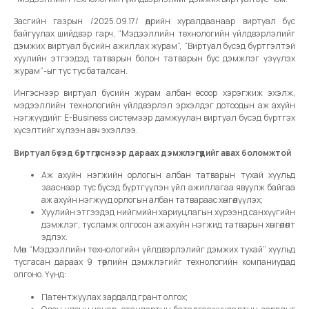
Засгийн газрын /2025.09.17/ өдрийн хуралдаанаар виртуал бүс
байгуулах шийдвэр гарч, “Мэдээллийн технологийн үйлдвэрлэлийг
дэмжих виртуал бүсийн ажиллах журам”, “Виртуал бүсэд бүртгэлтэй
хуулийн этгээдэд татварын болон татварын бус дэмжлэг үзүүлэх
журам”-ыг тус тус баталсан.
Ингэснээр виртуал бүсийн журам албан ёсоор хэрэгжиж эхэлж,
мэдээллийн технологийн үйлдвэрлэл эрхэлдэг дотоодын аж ахуйн
нэгжүүдийг E-Business системээр дамжуулан виртуал бүсэд бүртгэх
хүсэлтийг хүлээн авч эхэллээ.
Виртуал бүсэд бүртгүүлснээр дараах дэмжлэгүүдийг авах боломжтой
Аж ахуйн нэгжийн орлогын албан татварын тухай хуульд
зааснаар тус бүсэд бүртгүүлэн үйл ажиллагаа явуулж байгаа
аж ахуйн нэгжүүд орлогын албан татвараас хөнгөлүүлэх;
Хуулийн этгээдэд нийгмийн хариуцлагын хүрээнд санхүүгийн
дэмжлэг, тусламж олгосон аж ахуйн нэгжид татварын хөнгөлөлт
эдлэх.
Мөн “Мэдээллийн технологийн үйлдвэрлэлийг дэмжих тухай” хуульд
тусгасан дараах 9 төрлийн дэмжлэгийг технологийн компаниудад
олгоно. Үүнд:
Патентжуулах зардалд грант олгох;