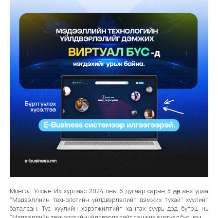
Монгол Улсын Их хурлаас 2024 оны 6 дугаар сарын 5 өдөр анх удаа
“Мэдээллийн технологийн үйлдвэрлэлийг дэмжих тухай” хуулийг
баталсан. Тус хуулийн хэрэгжилтийг хангах суурь дэд бүтэц нь
“Мэдээллийн технологийн үйлдвэрлэлийг дэмжих виртуал бүс” юм.