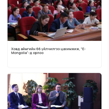
Ховд аймгийн 66 үйлчилгээ цахимжиж, “E-
Mongolia”-д орлоо