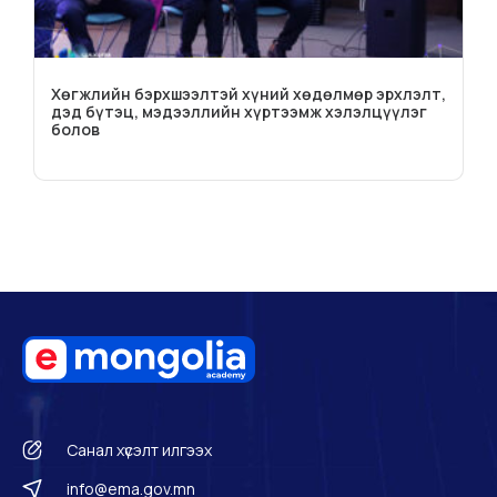
Хөгжлийн бэрхшээлтэй хүний хөдөлмөр эрхлэлт,
дэд бүтэц, мэдээллийн хүртээмж хэлэлцүүлэг
болов
Санал хүсэлт илгээх
info@ema.gov.mn