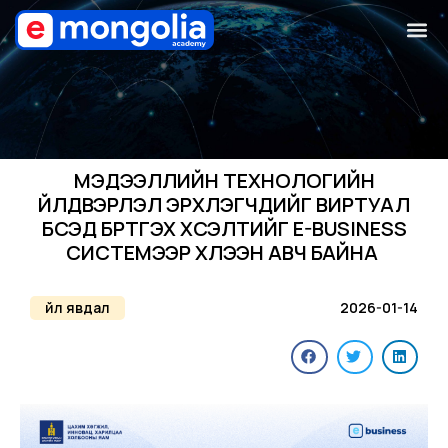
МЭДЭЭЛЛИЙН ТЕХНОЛОГИЙН
ҮЙЛДВЭРЛЭЛ ЭРХЛЭГЧДИЙГ ВИРТУАЛ
БҮСЭД БҮРТГЭХ ХҮСЭЛТИЙГ E-BUSINESS
СИСТЕМЭЭР ХҮЛЭЭН АВЧ БАЙНА
Үйл явдал
2026-01-14