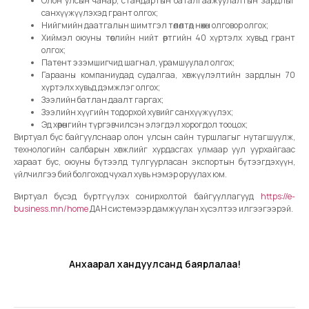
Олон улсын чанар, стандартын баталгаажуулалтын зардлыг
санхүүжүүлэхэд грант олгох;
Нийгмийн даатгалын шимтгэл төлөлтөд нөхөн олговор олгох;
Хиймэл оюуны төслийн нийт өртгийн 40 хүртэлх хувьд грант
олгох;
Патент эзэмшигчид шагнал, урамшуулал олгох;
Гарааны компаниудад судалгаа, хөгжүүлэлтийн зардлын 70
хүртэлх хувьд дэмжлэг олгох;
Зээлийн батлан даалт гаргах;
Зээлийн хүүгийн тодорхой хувийг санхүүжүүлэх;
Эд хөрөнгийн түргэвчилсэн элэгдэл хорогдол тооцох;
Виртуал бүс байгуулснаар олон улсын сайн туршлагыг нутагшуулж,
технологийн салбарын хөгжлийг хурдасгах улмаар уул уурхайгаас
хараат бус, оюуны бүтээлд тулгуурласан экспортын бүтээгдэхүүн,
үйлчилгээ бий болгоход чухал хувь нэмэр оруулах юм.
Виртуал бүсэд бүртгүүлэх сонирхолтой байгууллагууд
https://e-
business.mn/home
ДАН системээр дамжуулан хүсэлтээ илгээгээрэй.
Анхаарал хандуулсанд баярлалаа!