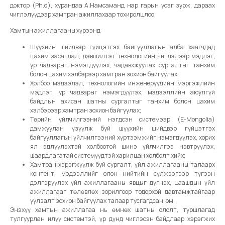
доктор (Ph.d), хурандаа А.Намсаманд нар гарын үсэг зурж, дараах
чиглэлүүдээр хамтран ажиллахаар тохиролцлоо.
Хамтын ажиллагааны хүрээнд:
Шүүхийн шийдвэр гүйцэтгэх байгууллагын алба хаагчдад
цахим засаглал, дэвшилтэт технологийн чиглэлээр мэдлэг,
ур чадварыг нэмэгдүүлэх, чадавхжуулах сургалтыг танхим
болон цахим хэлбэрээр хамтран зохион байгуулах;
Холбоо мэдээлэл, технологийн инженерүүдийн мэргэжлийн
мэдлэг, ур чадварыг нэмэгдүүлэх, мэдээллийн аюулгүй
байдлын ахисан шатны сургалтыг танхим болон цахим
хэлбэрээр хамтран зохион байгуулах;
Төрийн үйлчилгээний нэгдсэн системээр (E-Mongolia)
дамжуулан үзүүлж буй шүүхийн шийдвэр гүйцэтгэх
байгууллагын үйлчилгээний хүртээмжийг нэмэгдүүлэх, хорих
ял эдлүүлэхтэй холбоотой шинэ үйлчилгээ нэвтрүүлэх,
шаардлагатай системүүдтэй харилцан холболт хийх;
Хамтран хэрэгжүүлж буй сургалт, үйл ажиллагааны талаарх
контент, мэдээллийг олон нийтийн сүлжээгээр түгээн
дэлгэрүүлэх үйл ажиллагааны явцыг дүгнэх, цаашдын үйл
ажиллагааг төлөвлөх зорилгоор тодорхой давтамжтайгаар
уулзалт зохион байгуулах талаар тусгагдсан юм.
Энэхүү хамтын ажиллагаа нь өмнөх шатны ололт, туршлагад
тулгуурлан илүү системтэй, үр дүнд чиглэсэн байдлаар хэрэгжих