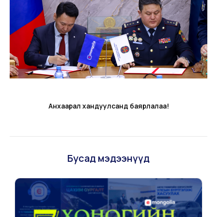
Анхаарал хандуулсанд баярлалаа!
Бусад мэдээнүүд