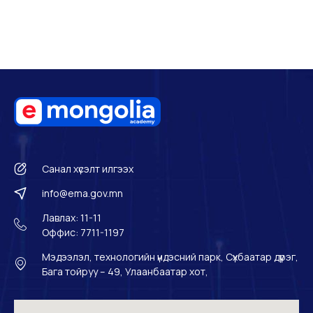
Санал хүсэлт илгээх
info@ema.gov.mn
Лавлах: 11-11
Оффис: 7711-1197
Мэдээлэл, технологийн үндэсний парк, Сүхбаатар дүүрэг,
Бага тойруу – 49, Улаанбаатар хот,