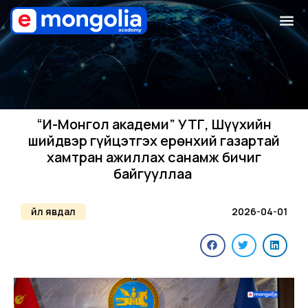
“И-Монгол академи” УТҮГ, Шүүхийн
шийдвэр гүйцэтгэх ерөнхий газартай
хамтран ажиллах санамж бичиг
байгууллаа
Үйл явдал
2026-04-01