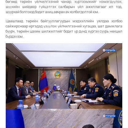
бөгөөд төрийн үйлчилгээний чанар, хүртээмжийг нэмэгдүүлэх,
шүүхийн шийдвэр гүйцэтгэх салбарын үйл ажиллагааг ил тод,
шуурхай болгоход бодит ахиц авчрах ач холбогдолтой юм.
Цаашлаад төрийн байгууллагуудын мэдээллийн уялдаа холбоо
сайжирснаар иргэдэд үзүүлэх үйлчилгээний хугацаа, шат дамжлага
буурч, төрийн цахим шилжилтийг бодит үр дүнд хүргэх суурь нөхцөл
бүрдэх юм.