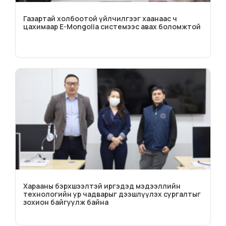
Газартай холбоотой үйлчилгээг хаанаас ч
цахимаар E-Mongolia системээс авах боломжтой
Харааны бэрхшээлтэй иргэдэд мэдээллийн
технологийн ур чадварыг дээшлүүлэх сургалтыг
зохион байгуулж байна