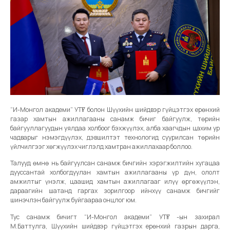
“И-Монгол академи” УТҮГ болон Шүүхийн шийдвэр гүйцэтгэх ерөнхий
газар хамтын ажиллагааны санамж бичиг байгуулж, төрийн
байгууллагуудын уялдаа холбоог бэхжүүлэх, алба хаагчдын цахим ур
чадварыг нэмэгдүүлэх, дэвшилтэт технологид суурилсан төрийн
үйлчилгээг хөгжүүлэх чиглэлд хамтран ажиллахаар боллоо.
Талууд өмнө нь байгуулсан санамж бичгийн хэрэгжилтийн хугацаа
дууссантай холбогдуулан хамтын ажиллагааны үр дүн, ололт
амжилтыг үнэлж, цаашид хамтын ажиллагааг илүү өргөжүүлэн,
дараагийн шатанд гаргах зорилгоор ийнхүү санамж бичгийг
шинэчлэн байгуулж буйгаараа онцлог юм.
Тус санамж бичигт “И-Монгол академи” УТҮГ -ын захирал
М.Баттулга, Шүүхийн шийдвэр гүйцэтгэх ерөнхий газрын дарга,