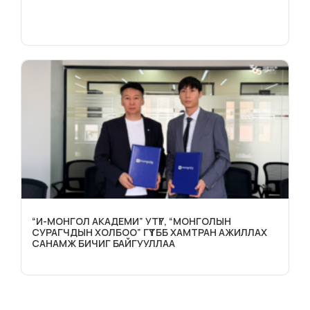
“И-МОНГОЛ АКАДЕМИ” УТҮГ, “МОНГОЛЫН
СУРАГЧДЫН ХОЛБОО” ГҮТББ ХАМТРАН АЖИЛЛАХ
САНАМЖ БИЧИГ БАЙГУУЛЛАА