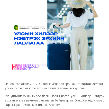
“И-Монгол академи” УТҮГ, Хил хамгаалах ерөнхий газартай хамтран
улсын хилээр нэвтрэх эрхийн лавлагааг цахимжууллаа.
Тус үйлчилгээ нь 18-аас дээш насны иргэд улсын хилээр нэвтрэх
эрхтэй эсэхээ цахимаар лавлагаа байдлаар авч болох бөгөөд хилээр
гарах хоригтой эсэхийг илэрхийлэх юм.