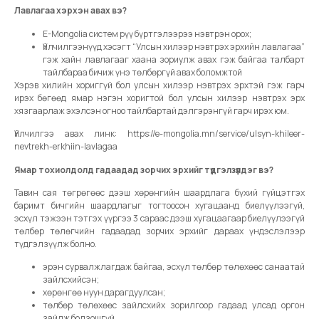
Лавлагаа хэрхэн авах вэ?
E-Mongolia систем рүү бүртгэлээрээ нэвтрэн орох;
Үйлчилгээнүүд хэсэгт “Улсын хилээр нэвтрэх эрхийн лавлагаа”
гэж хайн лавлагааг хаана зориулж авах гэж байгаа талбарт
тайлбараа бичиж үнэ төлбөргүй авах боломжтой
Хэрэв хилийн хориггүй бол улсын хилээр нэвтрэх эрхтэй гэж гарч
ирэх бөгөөд ямар нэгэн хоригтой бол улсын хилээр нэвтрэх эрх
хязгаарлаж эхэлсэн огноо тайлбартай дэлгэрэнгүй гарч ирэх юм.
Үйлчилгээ авах линк: https://e-mongolia.mn/service/ulsyn-khileer-
nevtrekh-erkhiin-lavlagaa
Ямар тохиолдолд гадаадад зорчих эрхийг түдгэлзүүлдэг вэ
?
Тавин сая төгрөгөөс дээш хөрөнгийн шаардлага бүхий гүйцэтгэх
баримт бичгийн шаардлагыг тогтоосон хугацаанд биелүүлээгүй,
эсхүл тэжээн тэтгэх үүргээ 3 сараас дээш хугацаагаар биелүүлээгүй
төлбөр төлөгчийн гадаадад зорчих эрхийг дараах үндэслэлээр
түдгэлзүүлж болно.
эрэн сурвалжлагдаж байгаа, эсхүл төлбөр төлөхөөс санаатай
зайлсхийсэн;
хөрөнгөө нуун дарагдуулсан;
төлбөр төлөхөөс зайлсхийх зорилгоор гадаад улсад оргон
зайлж болзошгүй.