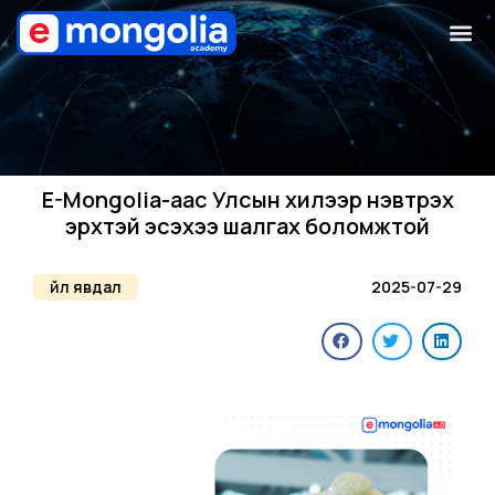
E-Mongolia-аас Улсын хилээр нэвтрэх
эрхтэй эсэхээ шалгах боломжтой
Үйл явдал
2025-07-29