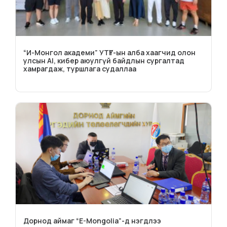
“И-Монгол академи” УТҮГ-ын алба хаагчид олон
улсын AI, кибер аюулгүй байдлын сургалтад
хамрагдаж, туршлага судаллаа
Дорнод аймаг “E-Mongolia”-д нэгдлээ