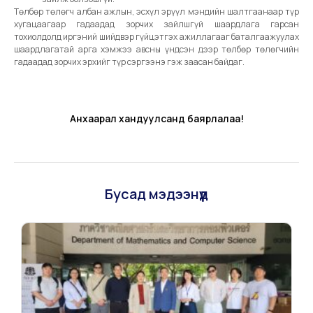
Төлбөр төлөгч албан ажлын, эсхүл эрүүл мэндийн шалтгаанаар түр
хугацаагаар гадаадад зорчих зайлшгүй шаардлага гарсан
тохиолдолд иргэний шийдвэр гүйцэтгэх ажиллагааг баталгаажуулах
шаардлагатай арга хэмжээ авсны үндсэн дээр төлбөр төлөгчийн
гадаадад зорчих эрхийг түр сэргээнэ гэж заасан байдаг.
Анхаарал хандуулсанд баярлалаа!
Бусад мэдээнүүд