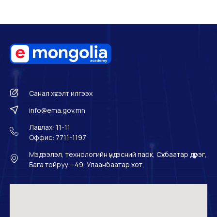
Санал хүсэлт илгээх
info@ema.gov.mn
Лавлах: 11-11
Оффис: 7711-1197
Мэдээлэл, технологийн үндэсний парк, Сүхбаатар дүүрэг,
Бага тойруу – 49, Улаанбаатар хот,