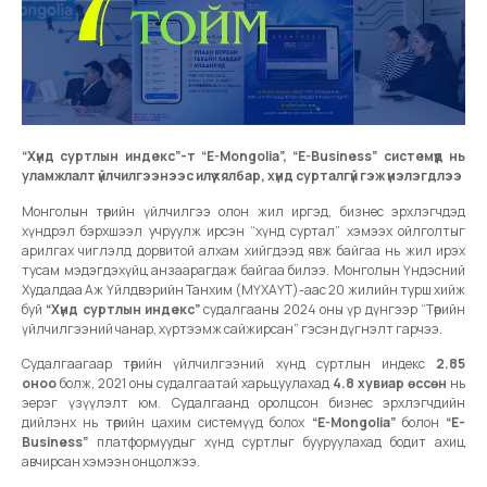
“Хүнд суртлын индекс”-т “E-Mongolia”, “E-Business” системүүд нь
уламжлалт үйлчилгээнээс илүү хялбар, хүнд сурталгүй гэж үнэлэгдлээ
Монголын төрийн үйлчилгээ олон жил иргэд, бизнес эрхлэгчдэд
хүндрэл бэрхшээл учруулж ирсэн “хүнд суртал” хэмээх ойлголтыг
арилгах чиглэлд дорвитой алхам хийгдээд явж байгаа нь жил ирэх
тусам мэдэгдэхүйц анзаарагдаж байгаа билээ. Монголын Үндэсний
Худалдаа Аж Үйлдвэрийн Танхим (МҮХАҮТ)-аас 20 жилийн турш хийж
буй
“Хүнд суртлын индекс”
судалгааны 2024 оны үр дүнгээр “Төрийн
үйлчилгээний чанар, хүртээмж сайжирсан” гэсэн дүгнэлт гарчээ.
Судалгаагаар төрийн үйлчилгээний хүнд суртлын индекс
2.85
оноо
болж, 2021 оны судалгаатай харьцуулахад
4.8 хувиар өссөн
нь
эерэг үзүүлэлт юм. Судалгаанд оролцсон бизнес эрхлэгчдийн
дийлэнх нь төрийн цахим системүүд болох
“E-Mongolia”
болон
“E-
Business”
платформуудыг хүнд суртлыг бууруулахад бодит ахиц
авчирсан хэмээн онцолжээ.