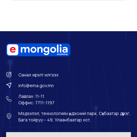
Санал хүсэлт илгээх
info@ema.gov.mn
Лавлах: 11-11
Оффис: 7711-1197
Мэдээлэл, технологийн үндэсний парк, Сүхбаатар дүүрэг,
Бага тойруу – 49, Улаанбаатар хот,