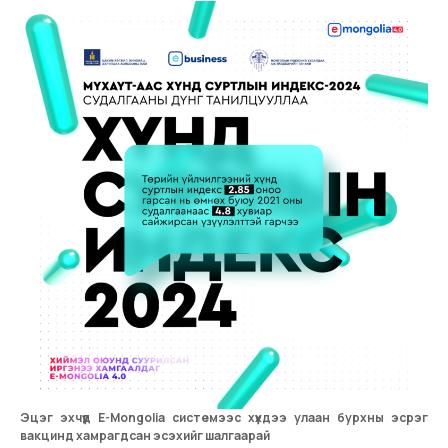
Эцэг эхчүүд E-Mongolia системээс хүүхдээ улаан бурхны эсрэг
вакцинд хамрагдсан эсэхийг шалгаарай