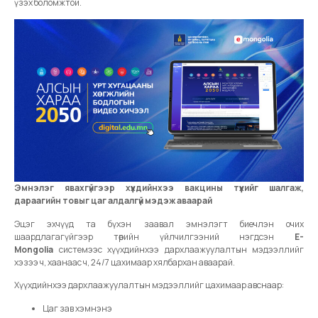
үзэх боломжтой.
Эмнэлэг явахгүйгээр хүүхдийнхээ вакцины түүхийг шалгаж,
дараагийн товыг цаг алдалгүй мэдэж аваарай
Эцэг эхчүүд та бүхэн заавал эмнэлэгт биечлэн очих
шаардлагагүйгээр төрийн үйлчилгээний нэгдсэн
E-
Mongolia
системээс хүүхдийнхээ дархлаажуулалтын мэдээллийг
хэзээ ч, хаанаас ч, 24/7 цахимаар хялбархан аваарай.
Хүүхдийнхээ дархлаажуулалтын мэдээллийг цахимаар авснаар:
Цаг зав хэмнэнэ