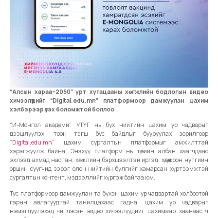
“Алсын хараа–2050” урт хугацааны хөгжлийн бодлогын видео
хичээлүүдийг “Digital.edu.mn” платформоор дамжуулан цахим
хэлбэрээр үзэх боломжтой боллоо
“И-Монгол академи” УТҮГ нь бүх нийтийн цахим ур чадварыг
дээшлүүлэх, тоон тэгш бус байдлыг бууруулах зорилгоор
“
Digital.edu.mn
” цахим сургалтын платформыг амжилттай
хэрэгжүүлж байна. Энэхүү платформ нь төрийн албан хаагчдаас
эхлээд ахмад настан, хөгжлийн бэрхшээлтэй иргэд, хөдөө орон нутгийн
оршин суугчид зэрэг олон нийтийн бүлгийг хамарсан хүртээмжтэй
сургалтын контент, мэдээллийг хүргэж байгаа юм.
Тус платформоор дамжуулан та бүхэн цахим ур чадвартай холбоотой
гарын авлагуудтай танилцахаас гадна, цахим ур чадварыг
нэмэгдүүлэхэд чиглэсэн видео хичээлүүдийг цахимаар хаанаас ч