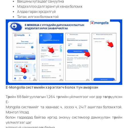
Вакцины хугацааг сануулна
Мэдээллээ дэлгэрэнгүй хянах боломж
Алдаа гарах эрсдэлгүй
Татах, илгээх боломжтой
E-Mongolia системийн хэрэглэгч болох тун амархан
Төрийн 88 байгууллагын 1,264 төрлийн үйлчилгээг нэг дор төвлөрүүлсэн
E-
Mongolia системийг та хаанаас ч, хэзээ ч, 24/7 ашиглах боломжтой.
Монгол Улсад
болон гадаадад байгаа иргэд энэхүү системээр дамжуулан төрийн
үйлчилгээг цаг
алдахгүй цахимаар авч байна.