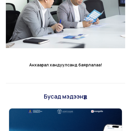
Анхаарал хандуулсанд баярлалаа!
Бусад мэдээнүүд