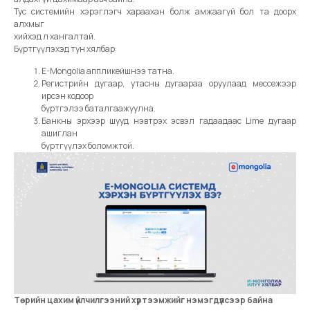
Тус системийн хэрэглэгч хараахан болж амжаагүй бол та доорх
алхмыг
хийхэд л хангалтай.
Бүртгүүлэхэд тун хялбар:
E-Mongolia аппликейшнээ татна.
Регистрийн дугаар, утасны дугаараа оруулаад мессежээр
ирсэн кодоор
бүртгэлээ баталгаажуулна.
Банкны эрхээр шууд нэвтрэх эсвэл гадаадаас Lime дугаар
ашиглан
бүртгүүлэх боломжтой.
Төрийн цахим үйлчилгээний хүртээмжийг нэмэгдүүлсээр байна