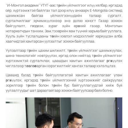
“И-Монгол академи” УТҮГ-аас төрийн үйлчилгээг илүү хялбар, иргэдэд
ойр, хүртээмжтэй байлгах тал дээр илүү анхаарч E-Mongolia системд
цахимжсан байгаа үйлчилгээнүүдийн талаар сургалт,
сурталчилгааг эрчимжүүлэхээр энэ долоо хоногт Газар зохион
байгуулалт, геодези, зураг зүйн ерөнхий газар, Монголын
нотариатчдын танхим, Зам,тээврийн яам түүний харьяа байгууллага,
Хууль зүйн туслалцааны төвийн хэвлэл мэдээллийг хариуцсан алба
хаагчидтай хамтарсан уулзалтыг зохион байгууллаа.
Уулзалтаар төрийн цахим шилжилт, төрийн үйлчилгээг цахимжуулах,
шинэ технологийг нэвтрүүлэх, иргэд олон нийтэд төрийн үйлчилгээг
хүртээмжтэй сурталчлах, цаашдын хамтын ажиллагааг өргөжүүлэх
чиглэлээр төлөвлөгөө гарган хэрэгжилтийг хангах талаар хэлэлцлээ.
Цаашид бусад төрийн байгууллагатай хамтын ажиллагааг улам
өргөжүүлэх, иргэдэд төрийн үйлчилгээний хүртээмжийг сайжруулах
зорилгоор төрийн болон төрийн бус байгууллагуудтай хийж буй
уулзалтуудыг шат дараатайгаар зохион байгуулсаар байх болно.