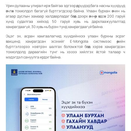
Урин дулааны улирал ирж байгаа эдгээр өдрүүдэд бага насны хүүхдүүд
өвчлөх тохиолдол багагүй бүртгэгдсээр байна. Улаан бурхан өвчин нь
агаар дуслын замаар халдварладаг бөгөөд дээрх өвчнөөр өвдсөн 200 гаруй
хүнд судалгаа хийхэд 50 гаруй хувь нь дархлаажуулалтад
хамрагдаагүй, 30 хувь нь бүрэн тунд хамрагдаагүй байна.
Эцэг эх, асран хамгаалагчид хүүхдийнхээ улаан бурхны эсрэг
вакцинд хамрагдсан эсэхийг E-Mongolia системээс өөрийн
бүртгэлээрээ нэвтрэн шалгах боломжтой бөгөөд хэрэв хамрагдсан
тохиолдолд дараагийн тунг нь хэзээ хийлгэх ёстой талаар ч
мэдэгдэл сануулга ирдэг байна.