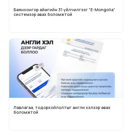
Баянхонгор аймгийн 31 үйлчилгээг “E-Mongolia”
системээр авах боломжтой
Лавлагаа, тодорхойлолтыг англи хэлээр авах
боломжтой