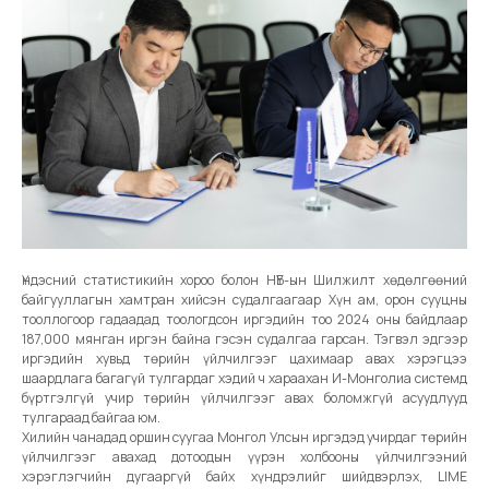
Үндэсний статистикийн хороо болон НҮБ-ын Шилжилт хөдөлгөөний
байгууллагын хамтран хийсэн судалгаагаар Хүн ам, орон сууцны
тооллогоор гадаадад тоологдсон иргэдийн тоо 2024 оны байдлаар
187,000 мянган иргэн байна гэсэн судалгаа гарсан. Тэгвэл эдгээр
иргэдийн хувьд төрийн үйлчилгээг цахимаар авах хэрэгцээ
шаардлага багагүй тулгардаг хэдий ч хараахан И-Монголиа системд
бүртгэлгүй учир төрийн үйлчилгээг авах боломжгүй асуудлууд
тулгараад байгаа юм.
Хилийн чанадад оршин суугаа Монгол Улсын иргэдэд учирдаг төрийн
үйлчилгээг авахад дотоодын үүрэн холбооны үйлчилгээний
хэрэглэгчийн дугааргүй байх хүндрэлийг шийдвэрлэх, LIME