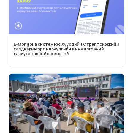
E-Mongolia системээс Хүүхдийн Стрептококкийн
халдварын эрт илрүүлгийн шинжилгээний
хариугаа авах боломжтой