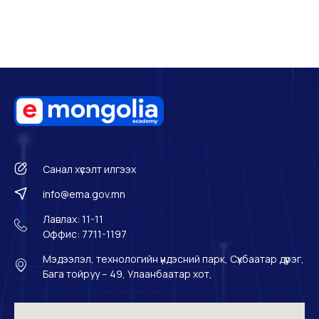
Санал хүсэлт илгээх
info@ema.gov.mn
Лавлах: 11-11
Оффис: 7711-1197
Мэдээлэл, технологийн үндэсний парк, Сүхбаатар дүүрэг,
Бага тойруу – 49, Улаанбаатар хот,