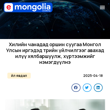
Хилийн чанадад оршин суугаа Монгол
Улсын иргэдэд төрийн үйлчилгээг авахад
илүү хялбаршуулж, хүртээмжийг
нэмэгдүүлнэ
Үйл явдал
2025-04-18