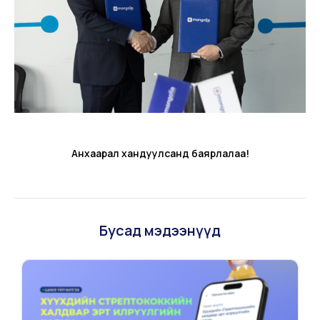
Анхаарал хандуулсанд баярлалаа!
Бусад мэдээнүүд