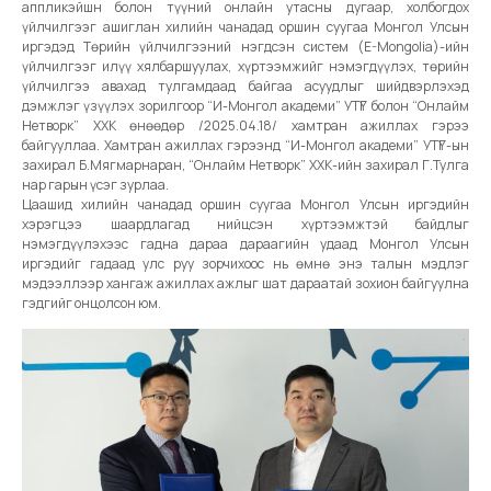
аппликэйшн болон түүний онлайн утасны дугаар, холбогдох
үйлчилгээг ашиглан хилийн чанадад оршин суугаа Монгол Улсын
иргэдэд Төрийн үйлчилгээний нэгдсэн систем (E-Mongolia)-ийн
үйлчилгээг илүү хялбаршуулах, хүртээмжийг нэмэгдүүлэх, төрийн
үйлчилгээ авахад тулгамдаад байгаа асуудлыг шийдвэрлэхэд
дэмжлэг үзүүлэх зорилгоор “И-Монгол академи” УТҮГ болон “Онлайм
Нетворк” ХХК өнөөдөр /2025.04.18/ хамтран ажиллах гэрээ
байгууллаа. Хамтран ажиллах гэрээнд “И-Монгол академи” УТҮГ-ын
захирал Б.Мягмарнаран, “Онлайм Нетворк” ХХК-ийн захирал Г.Тулга
нар гарын үсэг зурлаа.
Цаашид хилийн чанадад оршин суугаа Монгол Улсын иргэдийн
хэрэгцээ шаардлагад нийцсэн хүртээмжтэй байдлыг
нэмэгдүүлэхээс гадна дараа дараагийн удаад Монгол Улсын
иргэдийг гадаад улс руу зорчихоос нь өмнө энэ талын мэдлэг
мэдээллээр хангаж ажиллах ажлыг шат дараатай зохион байгуулна
гэдгийг онцолсон юм.