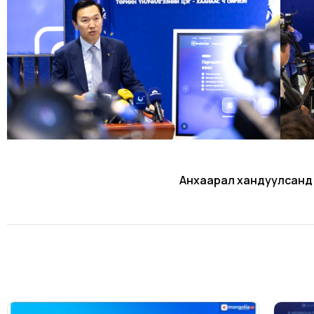
Анхаарал хандуулсанд