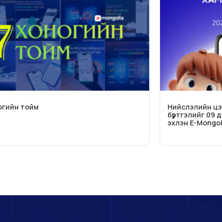
огийн тойм
Нийслэлийн цэ
бүртгэлийг 09 
эхлэн E-Mongol