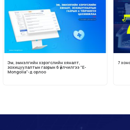
Эм, эмнэлгийн хэрэгслийн хяналт,
7 хон
зохицуулалтын газрын 6 үйлчилгээ “E-
Mongolia”-д орлоо