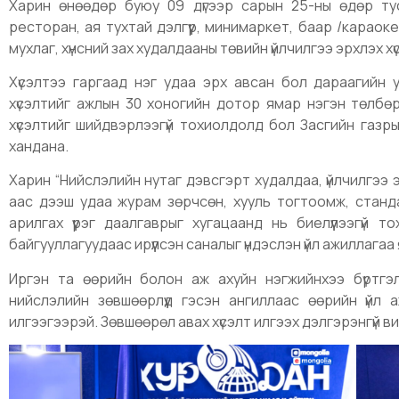
Харин өнөөдөр буюу 09 дүгээр сарын 25-ны өдөр тус
ресторан, ая тухтай дэлгүүр, минимаркет, баар /караок
мухлаг, хүнсний зах худалдааны төвийн үйлчилгээ эрхлэх
Хүсэлтээ гаргаад нэг удаа эрх авсан бол дараагийн у
хүсэлтийг ажлын 30 хоногийн дотор ямар нэгэн төлбөр
хүсэлтийг шийдвэрлээгүй тохиолдолд бол Засгийн газры
хандана.
Харин “Нийслэлийн нутаг дэвсгэрт худалдаа, үйлчилгээ 
аас дээш удаа журам зөрчсөн, хууль тогтоомж, станда
арилгах үүрэг даалгаврыг хугацаанд нь биелүүлээгүй т
байгууллагуудаас ирүүлсэн саналыг үндэслэн үйл ажиллагаа
Иргэн та өөрийн болон аж ахуйн нэгжийнхээ бүртгэ
нийслэлийн зөвшөөрлүүд гэсэн ангиллаас өөрийн үйл 
илгээгээрэй. Зөвшөөрөл авах хүсэлт илгээх дэлгэрэнгүй 