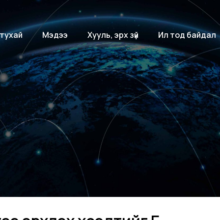
 тухай
Мэдээ
Хууль, эрх зүй
Ил тод байдал