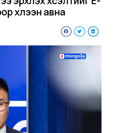
ээ эрхлэх хүсэлтийг E-
ор хүлээн авна