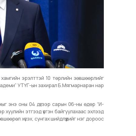
х хамгийн эрэлттэй 10 төрлийн зөвшөөрлийг
кадеми” УТҮГ-ын захирал Б.Мягмарнаран нар
мыг энэ оны 04 дүгээр сарын 06-ны өдөр “И-
 хуулийн этгээд үүсгэн байгуулахаас эхлээд
өвшөөрөл хүсэх, сунгах шийдлүүдийг нэг дороос