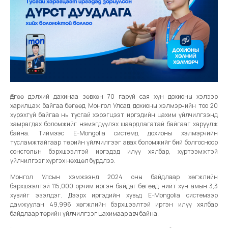
Өдгөө дэлхий дахинаа зөвхөн 70 гаруй сая хүн дохионы хэлээр
харилцаж байгаа бөгөөд Монгол Улсад дохионы хэлмэрчийн тоо 20
хүрэхгүй байгаа нь тусгай хэрэгцээт иргэдийн цахим үйлчилгээнд
хамрагдах боломжийг нэмэгдүүлэх шаардлагатай байгааг харуулж
байна. Тиймээс E-Mongolia системд дохионы хэлмэрчийн
тусламжтайгаар төрийн үйлчилгээг авах боломжийг бий болгосноор
сонсголын бэрхшээлтэй иргэдэд илүү хялбар, хүртээмжтэй
үйлчилгээг хүргэх нөхцөл бүрдлээ.
Монгол Улсын хэмжээнд 2024 оны байдлаар хөгжлийн
бэрхшээлтэй 115,000 орчим иргэн байдаг бөгөөд нийт хүн амын 3,3
хувийг эзэлдэг. Дээрх иргэдийн хувьд E-Mongolia системээр
дамжуулан 49,996 хөгжлийн бэрхшээлтэй иргэн илүү хялбар
байдлаар төрийн үйлчилгээг цахимаар авч байна.