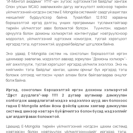
“И-Монгол академи” УТҮГ-ын зүгээс хүртээмжтэй байдлыг хангаж
Олон улсын WCAG зөвлөмжийн дагуу хөгжүүлэлт хийснээр төрийн
үйлчилгээний нэгдсэн систем E-Mongolia системийг саадгүй ашиглах
нөхцөлийг бүрдүүлсээр байна. Тухайлбал 12,892 харааны
бэрхшээлтэй иргэд дэлгэц унших программын тусламжтайгаар
төрийн үйлчилгээг авах боломжтой болсон. Түүнчлэн, хадмал
орчуулга болон дохионы хэлмэрчтэй контентуудыг нэвтрүүлснээр
мэдээлэл, үйлчилгээний хүртээмж нэмэгдэж, тусгай хэрэгцээт
иргэдэд тэгш, хүртээмжтэй, шуурхай байдлыг цогцлоож байна.
Энэ удаад E-Mongolia систем нь сонсголын бэрхшээлтэй иргэн
цахимаар зөвлөгөө, мэдээлэл авахад зориулан “Дохионы хэлмэрч”-
ийг ажиллуулж, тусгай хэрэгцээт иргэдэд үйлчилж эхэллээ. Энэ нь
нийгмийн тэгш байдлыг хангах, цахим орчныг бүх иргэдэд тэгш
боломж олгоход чиглэсэн чухал алхам болж байгаагаараа онцлог
болж байна.
Иргэд, сонсголын бэрхшээлтэй иргэн дохионы хэлмэрчтэй
“Дүрст дуудлага”-аар 1111 2 дугаар шугамаар дамжуулан
холбогдож шаардлагатай мэдээ мэдээллээ шууд авч болохоос
гадна E-Mongolia албан ёсны фэйсбүүк цахим хаягаар дамжуулан
системд шинээр нэвтэрч буй үйлчилгээ болон бусад мэдээллийг
цаг алдалгүй авах боломжтой.
Цаашид E-Mongolia төрийн үйлчилгээний нэгдсэн цахим системд
нэвтэрсэн болон нэвтрүүлэх үйлчилгээнүүдийг иргэдэд тэгш,