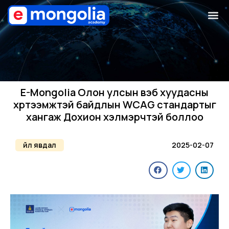
E-Mongolia Олон улсын вэб хуудасны
хүртээмжтэй байдлын WCAG стандартыг
хангаж Дохион хэлмэрчтэй боллоо
Үйл явдал
2025-02-07