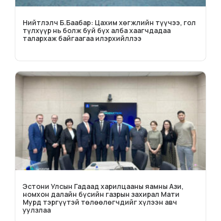
Нийтлэлч Б.Баабар: Цахим хөгжлийн түүчээ, гол
түлхүүр нь болж буй бүх алба хаагчдадаа
талархаж байгаагаа илэрхийллээ
Эстони Улсын Гадаад харилцааны яамны Ази,
номхон далайн бүсийн газрын захирал Мати
Мурд тэргүүтэй төлөөлөгчдийг хүлээн авч
уулзлаа