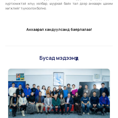
хүртээмжтэй илүү хялбар, шуурхай байх тал дээр анхаарч цахим
хөгжлийг түүчээлэх болно.
Анхаарал хандуулсанд баярлалаа!
Бусад мэдээнүүд