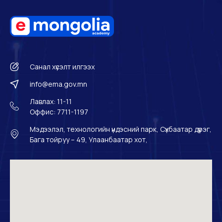
Санал хүсэлт илгээх
info@ema.gov.mn
Лавлах: 11-11
Оффис: 7711-1197
Мэдээлэл, технологийн үндэсний парк, Сүхбаатар дүүрэг,
Бага тойруу – 49, Улаанбаатар хот,