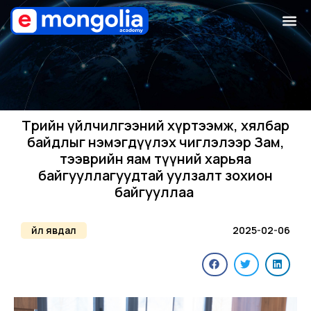
Төрийн үйлчилгээний хүртээмж, хялбар
байдлыг нэмэгдүүлэх чиглэлээр Зам,
тээврийн яам түүний харьяа
байгууллагуудтай уулзалт зохион
байгууллаа
Үйл явдал
2025-02-06