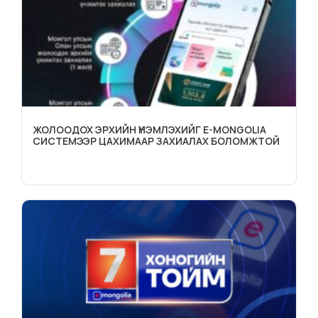
ЖОЛООДОХ ЭРХИЙН ҮНЭМЛЭХИЙГ E-MONGOLIA
СИСТЕМЭЭР ЦАХИМААР ЗАХИАЛАХ БОЛОМЖТОЙ