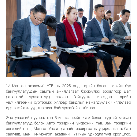
“И-Монгол академи” УТҮГ нь 2025 онд төрийн болон төрийн бус
байгууллагуудын хамтын ажиллагааг бэхжүүлэх зорилгоор шат
дараатай уулзалтууд зохион байгуулж, иргэдэд төрийн
үйлчилгээний хүртээмж, хялбар байдлыг нэмэгдүүлэх чиглэлээр
идэвхтэй ажлуудыг зохион байгуулж байгаа билээ.
Энэ удаагийн уулзалтад Зам, тээврийн яам болон түүний харьяа
байгууллагууд болох Авто тээврийн үндэсний төв, Зам тээврийн
хөгжлийн төв, Монгол Улсын далайн захиргааны удирдлага, албан
хаагчид, мөн “И-Монгол академи” УТҮГ-ын удирдлагууд оролцлоо.