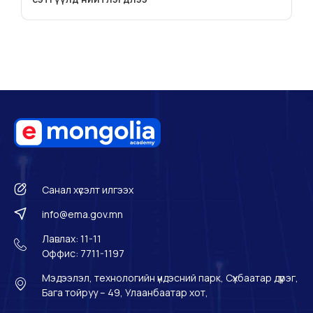
Санал хүсэлт илгээх
info@ema.gov.mn
Лавлах: 11-11
Оффис: 7711-1197
Мэдээлэл, технологийн үндэсний парк, Сүхбаатар дүүрэг,
Бага тойруу – 49, Улаанбаатар хот,