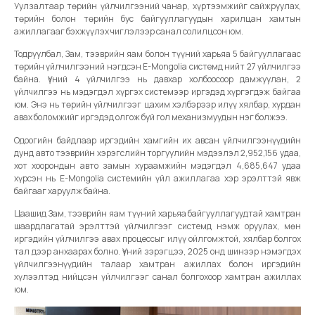
Уулзалтаар төрийн үйлчилгээний чанар, хүртээмжийг сайжруулах,
төрийн болон төрийн бус байгууллагуудын харилцан хамтын
ажиллагааг бэхжүүлэх чиглэлээр санал солилцсон юм.
Тодруулбал, Зам, тээврийн яам болон түүний харьяа 5 байгууллагаас
төрийн үйлчилгээний нэгдсэн E-Mongolia системд нийт 27 үйлчилгээ
байна. Үүний 4 үйлчилгээ нь давхар холбоосоор дамжуулан, 2
үйлчилгээ нь мэдэгдэл хүргэх системээр иргэдэд хүргэгдэж байгаа
юм. Энэ нь төрийн үйлчилгээг цахим хэлбэрээр илүү хялбар, хурдан
авах боломжийг иргэдэд олгож буй гол механизмуудын нэг болжээ.
Одоогийн байдлаар иргэдийн хамгийн их авсан үйлчилгээнүүдийн
дунд авто тээврийн хэрэгслийн торгуулийн мэдээлэл 2,952,156 удаа,
хот хоорондын авто замын хураамжийн мэдэгдэл 4,685,647 удаа
хүрсэн нь E-Mongolia системийн үйл ажиллагаа хэр эрэлттэй явж
байгааг харуулж байна.
Цаашид Зам, тээврийн яам түүний харьяа байгууллагуудтай хамтран
шаардлагатай эрэлттэй үйлчилгээг системд нэмж оруулах, мөн
иргэдийн үйлчилгээ авах процессыг илүү ойлгомжтой, хялбар болгох
тал дээр анхаарах болно. Үүний зэрэгцээ, 2025 онд шинээр нэмэгдэх
үйлчилгээнүүдийн талаар хамтран ажиллах болон иргэдийн
хүлээлтэд нийцсэн үйлчилгээг санал болгохоор хамтран ажиллах
юм.