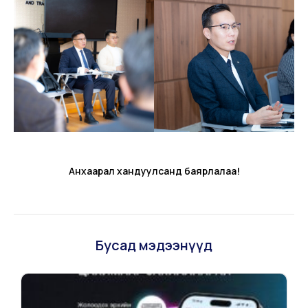
Анхаарал хандуулсанд баярлалаа!
Бусад мэдээнүүд