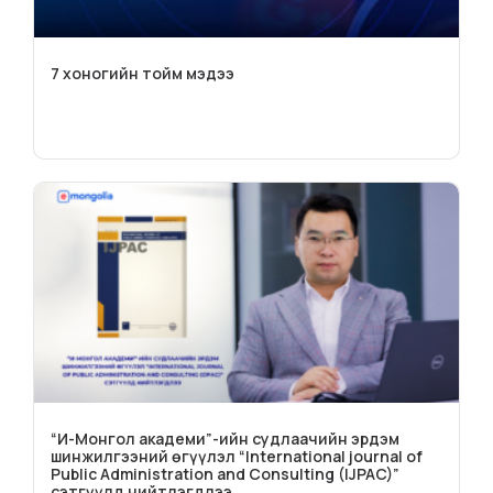
7 хоногийн тойм мэдээ
“И-Монгол академи”-ийн судлаачийн эрдэм
шинжилгээний өгүүлэл “International journal of
Public Administration and Consulting (IJPAC)”
сэтгүүлд нийтлэгдлээ