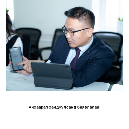
Анхаарал хандуулсанд баярлалаа!