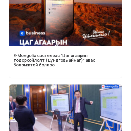
E-Mongolia системээс “Цаг агаарын
тодорхойлолт (Дундговь аймаг)” авах
боломжтой боллоо