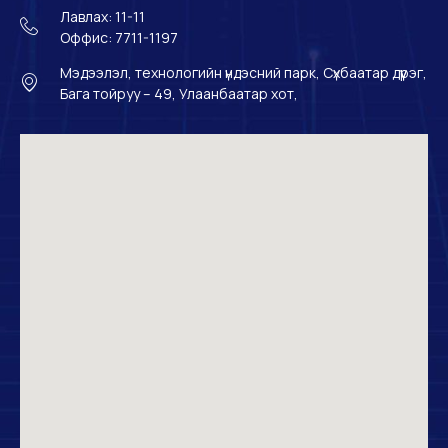
Лавлах: 11-11
Оффис: 7711-1197
Мэдээлэл, технологийн үндэсний парк, Сүхбаатар дүүрэг,
Бага тойруу – 49, Улаанбаатар хот,