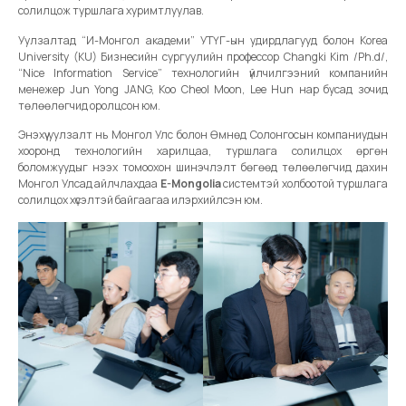
солилцож туршлага хуримтлуулав.
Уулзалтад “И-Монгол академи” УТҮГ-ын удирдлагууд болон Korea
University (KU) Бизнесийн сургуулийн профессор Changki Kim /Ph.d/,
“Nice Information Service” технологийн үйлчилгээний компанийн
менежер Jun Yong JANG, Koo Cheol Moon, Lee Hun нар бусад зочид
төлөөлөгчид оролцсон юм.
Энэхүү уулзалт нь Монгол Улс болон Өмнөд Солонгосын компаниудын
хооронд технологийн харилцаа, туршлага солилцох өргөн
боломжуудыг нээх томоохон шинэчлэлт бөгөөд төлөөлөгчид дахин
Монгол Улсад айлчлахдаа
E-Mongolia
системтэй холбоотой туршлага
солилцох хүсэлтэй байгаагаа илэрхийлсэн юм.