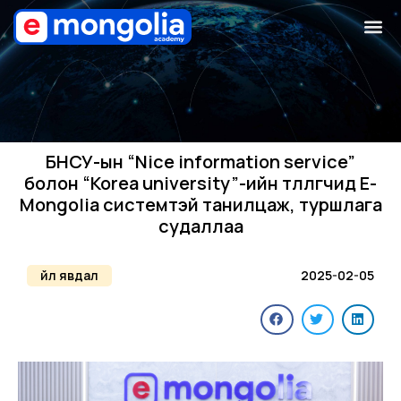
БНСУ-ын “Nice information service”
болон “Korea university”-ийн төлөөлөгчид E-
Mongolia системтэй танилцаж, туршлага
судаллаа
Үйл явдал
2025-02-05