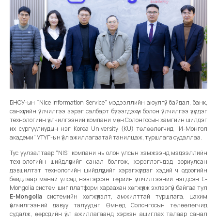
БНСУ-ын “Nice Information Service” мэдээллийн аюулгүй байдал, банк,
санхүүгийн үйлчилгээ зэрэг салбарт бүтээгдэхүүн болон үйлчилгээ үзүүлдэг
технологийн үйлчилгээний компани мөн Солонгосын хамгийн шилдэг
их сургуулиудын нэг Korea University (KU) төлөөлөгчид “И-Монгол
академи” УТҮГ-ын үйл ажиллагаатай танилцаж, туршлага судаллаа.
Тус уулзалтаар “NIS” компани нь олон улсын хэмжээнд мэдээллийн
технологийн шийдлүүдийг санал болгож, хэрэглэгчдэд зориулсан
дэвшилтэт технологийн шийдлүүдийг хэрэгжүүлдэг хэдий ч одоогийн
байдлаар манай улсад нэвтэрсэн төрийн үйлчилгээний нэгдсэн E-
Mongolia систем шиг платформ хараахан хөгжүүлж эхлээгүй байгаа тул
E-Mongolia
системийн хөгжүүлэлт, амжилттай туршлага, цахим
үйлчилгээний давуу талуудыг Өмнөд Солонгосын төлөөлөгчид
судалж, өөрсдийн үйл ажиллагаанд хэрхэн ашиглах талаар санал