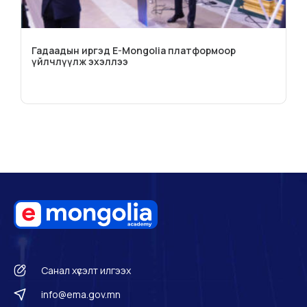
Гадаадын иргэд E-Mongolia платформоор
үйлчлүүлж эхэллээ
Санал хүсэлт илгээх
info@ema.gov.mn