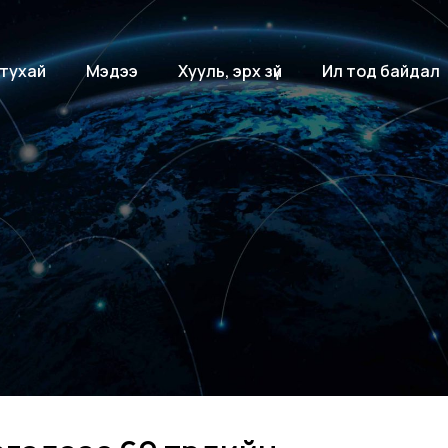
 тухай
Мэдээ
Хууль, эрх зүй
Ил тод байдал