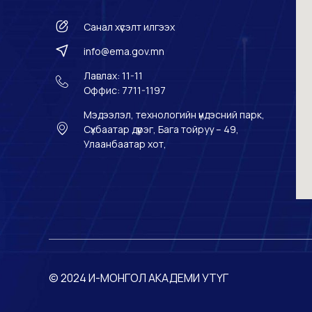
Санал хүсэлт илгээх
info@ema.gov.mn
Лавлах: 11-11
Оффис: 7711-1197
Мэдээлэл, технологийн үндэсний парк,
Сүхбаатар дүүрэг, Бага тойруу – 49,
Улаанбаатар хот,
© 2024 И-МОНГОЛ АКАДЕМИ УТҮГ