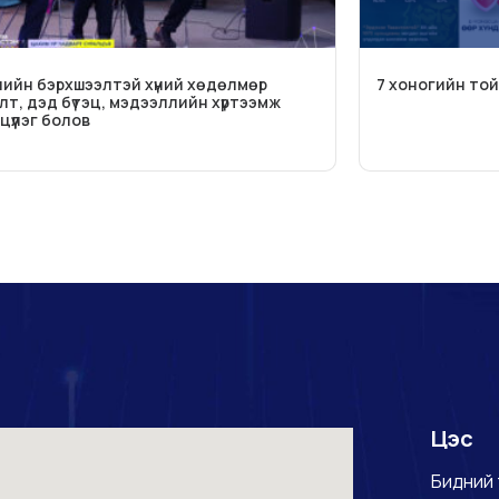
ийн бэрхшээлтэй хүний хөдөлмөр
7 хоногийн то
лт, дэд бүтэц, мэдээллийн хүртээмж
цүүлэг болов
Цэс
Бидний 