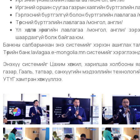
Иргэний оршин суугаа газрын хаягийн бүртгэлийн л
Гэрлэсний бүртгэлгүй болон бүртгэлийн лавлагаа /
Төрсний бүртгэлийн лавлагаа /монгол, англи/
Үл хөдлөх хөрөнгийн лавлагаа /монгол, англи/ з
шаардахгүй болж байгаа юм.
Банкны салбарынхан энэ системийг хэрхэн ашиглах талаар 
Төрийн банк lavlagaa.e-mongolia.mn системийг хэрэглээн
Энэхүү системийг Цахим хөгжил, харилцаа холбооны яа
газар, Гааль, татвар, санхүүгийн мэдээллийн технологийн
УТҮГ хамтран хөгжүүллээ.