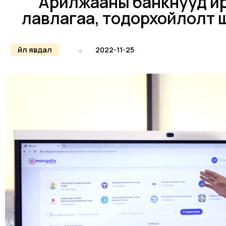
Арилжааны банкнууд ир
лавлагаа, тодорхойлолт 
Үйл явдал
2022-11-25