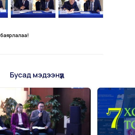
 баярлалаа!
Бусад мэдээнүүд