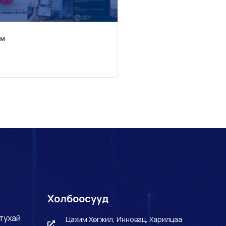
йм
Холбоосууд
тухай
Цахим Хөгжил, Инновац, Харилцаа