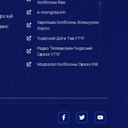
Холбооны Яам
e-mongolia.mn
рх зүй
Харилцаа Холбооны Зохицуулах
данс
Хороо
Үндэсний Дата Төв УТҮГ
Радио Телевизийн Үндэсний
Сүлжээ УТҮГ
Мэдээлэл Холбооны Сүлжээ ХХК