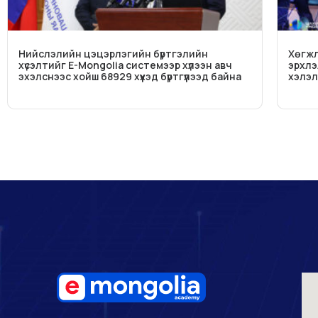
Нийслэлийн цэцэрлэгийн бүртгэлийн
Хөгжл
хүсэлтийг E-Mongolia системээр хүлээн авч
эрхлэ
эхэлснээс хойш 68929 хүүхэд бүртгүүлээд байна
хэлэл