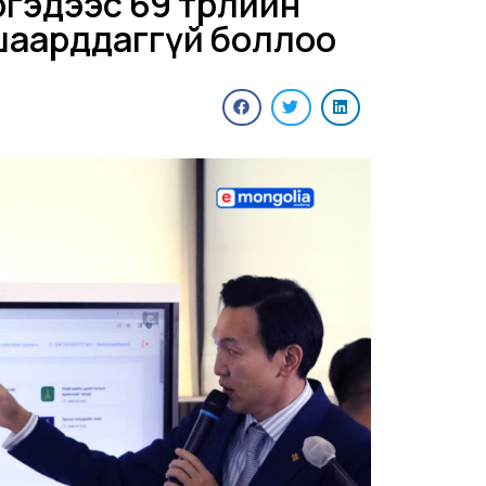
гэдээс 69 төрлийн
шаарддаггүй боллоо