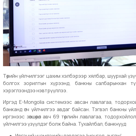
Төрийн үйлчилгээг цахим хэлбэрээр хялбар, шуурхай үзүүл
болгох зорилтын хүрээнд, банкны салбарынхан түүч
хэрэглээндээ нэвтрүүллээ.
Иргэд E-Mongolia системээс авсан лавлагаа, тодорх
банканд өгч үйлчилгээ авдаг байсан. Тэгвэл банкны үй
иргэнээс зөвшөөрөл авч 69 төрлийн лавлагаа, тодорхойл
үйлчилгээ үзүүлдэг болж байна. Тухайлбал, банкнууд
Иргэний үнэмлэхийн лавлагаа /монгол, англи/