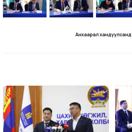
Анхаарал хандуулсанд