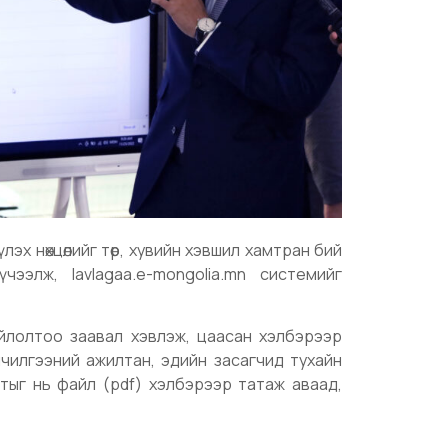
эх нөхцөлийг төр, хувийн хэвшил хамтран бий
ээлж, lavlagaa.e-mongolia.mn системийг
ойлолтоо заавал хэвлэж, цаасан хэлбэрээр
лчилгээний ажилтан, эдийн засагчид тухайн
олтыг нь файл (pdf) хэлбэрээр татаж аваад,