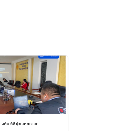
ийн 68 үйлчилгээг