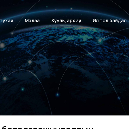
 тухай
Мэдээ
Хууль, эрх зүй
Ил тод байдал