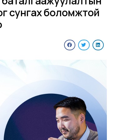
н баталгаажуулалтын
ог сунгах боломжтой
о