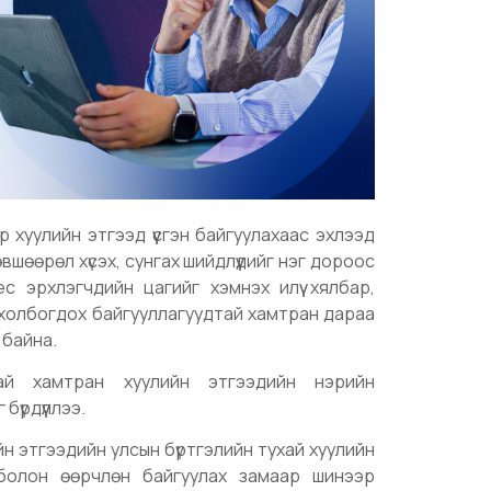
р хуулийн этгээд үүсгэн байгуулахаас эхлээд
өвшөөрөл хүсэх, сунгах шийдлүүдийг нэг дороос
с эрхлэгчдийн цагийг хэмнэх илүү хялбар,
 холбогдох байгууллагуудтай хамтран дараа
ж байна.
тай хамтран хуулийн этгээдийн нэрийн
бүрдүүллээ.
н этгээдийн улсын бүртгэлийн тухай хуулийн
 болон өөрчлөн байгуулах замаар шинээр