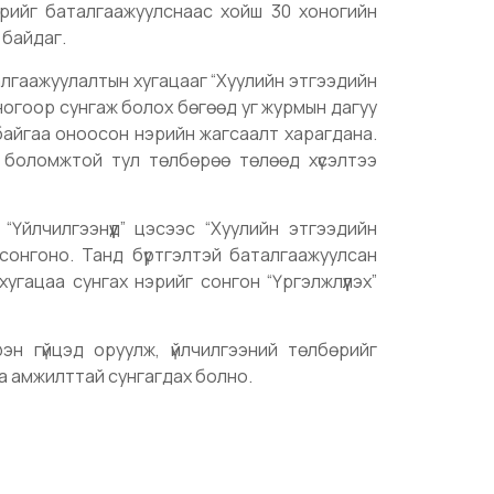
нэрийг баталгаажуулснаас хойш 30 хоногийн
н байдаг.
алгаажуулалтын хугацааг “Хуулийн этгээдийн
ногоор сунгаж болох бөгөөд уг журмын дагуу
 байгаа оноосон нэрийн жагсаалт харагдана.
х боломжтой тул төлбөрөө төлөөд хүсэлтээ
Үйлчилгээнүүд” цэсээс “Хуулийн этгээдийн
 сонгоно. Танд бүртгэлтэй баталгаажуулсан
угацаа сунгах нэрийг сонгон “Үргэлжлүүлэх”
эн гүйцэд оруулж, үйлчилгээний төлбөрийг
аа амжилттай сунгагдах болно.