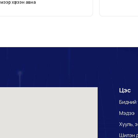
мээр хүлээн авна
Цэс
Бидний 
Мэдээ
Хууль, э
Шилэн 