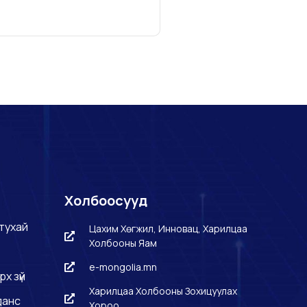
Холбоосууд
тухай
Цахим Хөгжил, Инновац, Харилцаа
Холбооны Яам
e-mongolia.mn
рх зүй
Харилцаа Холбооны Зохицуулах
данс
Хороо