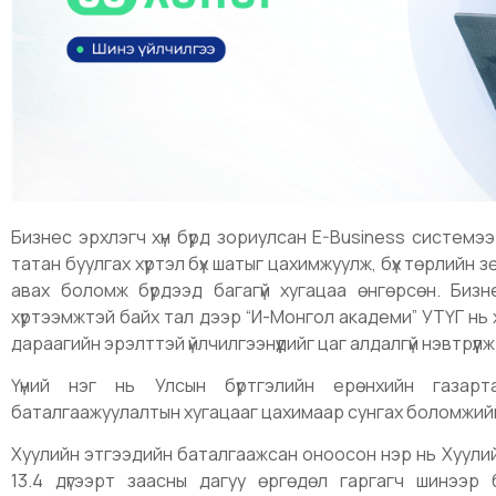
Бизнес эрхлэгч хүн бүрд зориулсан E-Business системээ
татан буулгах хүртэл бүх шатыг цахимжуулж, бүх төрлийн з
авах боломж бүрдээд багагүй хугацаа өнгөрсөн. Бизне
хүртээмжтэй байх тал дээр “И-Монгол академи” УТҮГ нь
дараагийн эрэлттэй үйлчилгээнүүдийг цаг алдалгүй нэвтрүүл
Үүний нэг нь Улсын бүртгэлийн ерөнхийн газар
баталгаажуулалтын хугацааг цахимаар сунгах боломжийг 
Хуулийн этгээдийн баталгаажсан оноосон нэр нь Хуулий
13.4 дүгээрт заасны дагуу өргөдөл гаргагч шинээр