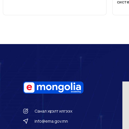
систе
Санал хүсэлт илгээх
info@ema.gov.mn