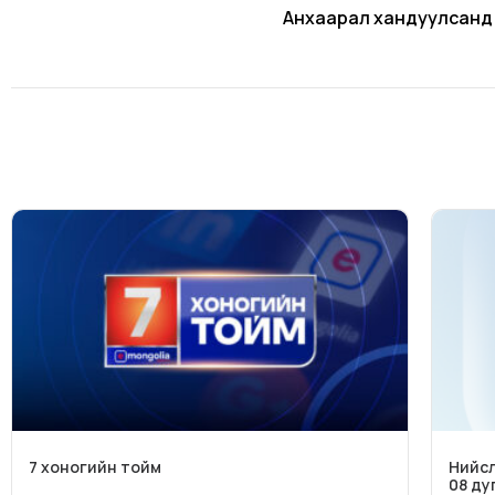
Анхаарал хандуулсанд
7 хоногийн тойм
Нийсл
08 ду