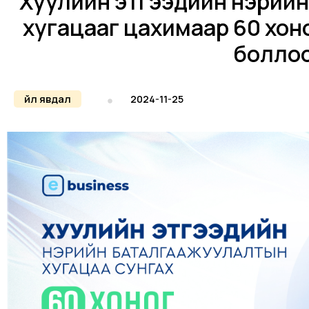
Хуулийн этгээдийн нэрий
хугацааг цахимаар 60 хон
болло
Үйл явдал
2024-11-25