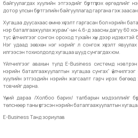
байгуулагдах хуулийн этгээдийг бүртгүүлэх өргөдлийг 
дотор улсын бүртгэлийн байгууллагад гаргана гэж зааса
Хугацаа дуусахаас өмнө хүсэлт гаргасан бол нэрийн бат
нэр баталгаажуулах журам”-ын 4.6-д заасны дагуу 60 хо
тус үйлчилгээг сонгон ороход тухайн хүн дээр идэвхтэй
Нэг удаад зөвхөн нэг нэрийг л сонгож хүсэлт явуула
илгээсэн тохиолдолд хугацаа шууд сунгагдах юм.
Үйлчилгээг авахын тулд E-Business системд нэвтрэн “
нэрийн баталгаажуулалтын хугацаа сунгах” үйлчилгээг
хуулийн этгээдийн нэрийн жагсаалт гарч ирэх бөгөөд х
товчийг дарна.
Үүний дараа /Холбоо барих/ талбарын мэдээллийг бүр
төлснөөр таны үүсгэсэн нэрийн баталгаажуулалтын хугац
E-Business Танд зориулав