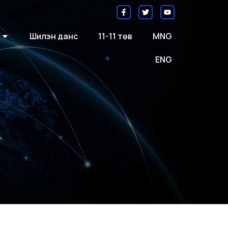
Шилэн данс
11-11 төв
MNG
ENG