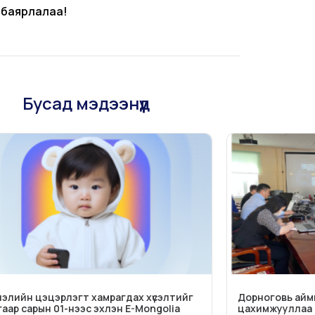
 баярлалаа!
Бусад мэдээнүүд
элийн цэцэрлэгт хамрагдах хүсэлтийг
Дорноговь аймг
гаар сарын 01-нээс эхлэн E-Mongolia
цахимжууллаа