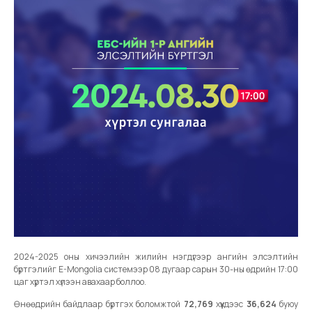
2024-2025 оны хичээлийн жилийн нэгдүгээр ангийн элсэлтийн
бүртгэлийг E-Mongolia системээр 08 дугаар сарын 30-ны өдрийн 17:00
цаг хүртэл хүлээн авахаар боллоо.
Өнөөдрийн байдлаар бүртгэх боломжтой
72,769
хүүхдээс
36,624
буюу