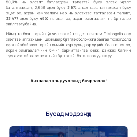
50,3%
нь элсэлт батлагдсан төлөвтэй буюу элсэх хүсэлт
баталгаажсан, 2,668 хүүхэд буюу
3.6%
элсэлтээс татгалзсан буюу
эцэг эх, асран хамгаалагч нар нь элсэхээс татгалзсан төлөвт,
33,477
хүүхэд буюу
46%
нь эцэг эх, асран хамгаалагч нь бүртгэлээ
хийлгээгүй байна.
Иймд та бүхэн төрийн үйлчилгээний нэгдсэн систем E-Mongolia-аар
хүсэлтээ илгээх мөн цахимаар бүртгүүлэх боломжгүй байгаа тохиолдолд
өөрт ойр байрлах төрийн өмчийн сургууль дээр хүүхдийн болон эцэг эх,
асран хамгаалагчийн бичиг баримттайгаа очиж, дэмжих багийн
тусламжтайгаар элсэлтийн бүртгэлийг баталгаажуулна уу.
Анхаарал хандуулсанд баярлалаа!
Бусад мэдээнүүд