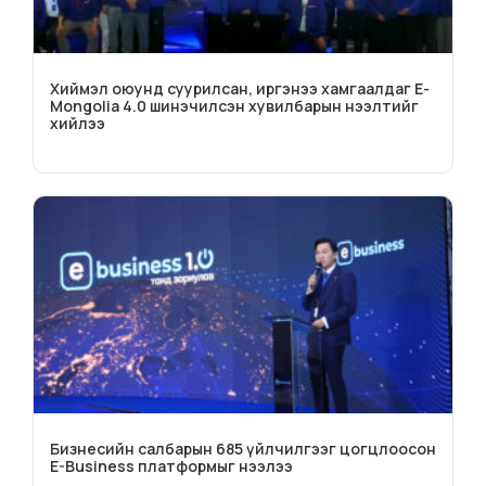
Хиймэл оюунд суурилсан, иргэнээ хамгаалдаг E-
Mongolia 4.0 шинэчилсэн хувилбарын нээлтийг
хийлээ
Бизнесийн салбарын 685 үйлчилгээг цогцлоосон
E-Business платформыг нээлээ