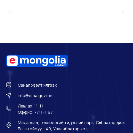
Санал хүсэлт илгээх
info@ema.gov.mn
Лавлах: 11-11
Оффис: 7711-1197
Мэдээлэл, технологийн үндэсний парк, Сүхбаатар дүүрэг,
Бага тойруу – 49, Улаанбаатар хот,