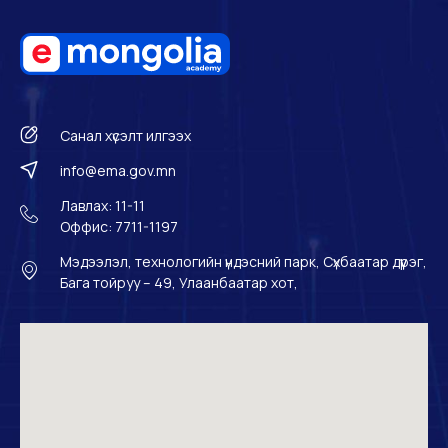
Санал хүсэлт илгээх
info@ema.gov.mn
Лавлах: 11-11
Оффис: 7711-1197
Мэдээлэл, технологийн үндэсний парк, Сүхбаатар дүүрэг,
Бага тойруу – 49, Улаанбаатар хот,