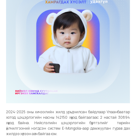
2024-2025 оны хичээлийн жилд урьдчилсан байдлаар Улаанбаатар
хотод цэцэрлэгийн насны 142150 хүүхэд байгаагаас 2 настай 30894
хүүхэд байна. Нийслэлийн цэцэрлэгийн бүртгэлийг төрийн
үйлчилгээний нэгдсэн систем E-Mongolia-аар дамжуулан гурав дах
жилдээ хүлээн авч байгаа юм.