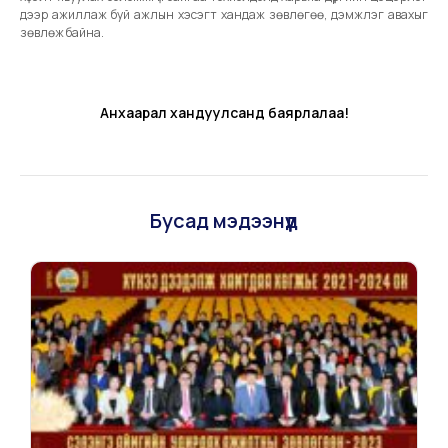
дээр ажиллаж буй ажлын хэсэгт хандаж зөвлөгөө, дэмжлэг авахыг
зөвлөж байна.
Анхаарал хандуулсанд баярлалаа!
Бусад мэдээнүүд