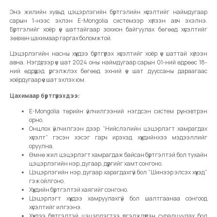
Энэ жилийн хувьд цэцэрлэгийн бүртгэлийн хүсэлтийг наймдугаар
сарын 1-нээс эхлэн E-Mongolia системээр хүлээн авч эхэлнэ.
Бүртгэлийг хоёр үе шаттайгаар зохион байгуулах бөгөөд хүсэлтийг
зөвхөн цахимаар гаргах боломжтой.
Цэцэрлэгийн насны хүүхдээ бүртгүүлэх хүсэлтийг хоёр үе шаттай хүлээн
авна. Нэгдүгээр үе шат 2024 оны наймдугаар сарын 01-ний өдрөөс 18-
ний өдрүүдэд үргэлжлэх бөгөөд эхний үе шат дууссаны дараагаас
хоёрдугаар үе шат эхлэх юм.
Цахимаар бүртгүүлэхдээ:
E-Mongolia төрийн үйлчилгээний нэгдсэн систем рүү нэвтрэн
орно.
Онцлох үйлчилгээн дээр “Нийслэлийн цэцэрлэгт хамрагдах
хүсэлт” гэсэн хэсэг гарч ирэхэд хүүхдийнхээ мэдээллийг
оруулна.
Өмнө жил цэцэрлэгт хамрагдаж байсан бүртгэлтэй бол тухайн
цэцэрлэгийн нэр, дугаар, дүүргийг хамт сонгоно.
Цэцэрлэгийн нэр, дугаар харагдахгүй бол “Шинээр элсэх хүүхэд”
гэж ойлгоно.
Хүүхдийн бүртгэлтэй хаягийг сонгоно.
Цэцэрлэгт хүүхдээ хамруулахгүй бол шалтгаанаа сонгоод
хүсэлтийг илгээнэ.
Хүүхдээ бүртгэлтэй цэцэрлэгтээ үргэлжлүүлэн суралцуулах бол