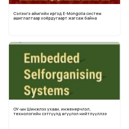
Сэлэнгэ аймгийн иргэд E-Mongolia систем
ашиглалтаар хоёрдугаарт жагсаж байна
ОУ-ын Шинжлэх ухаан, инженерчлэл,
технологийн сэтгүүлд өгүүлэл нийтлүүллээ