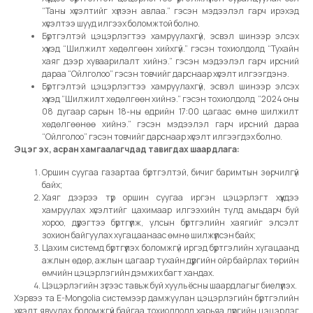
“Таны хүсэлтийг хүлээн авлаа.” гэсэн мэдээлэл гарч ирэхэд
хүсэлтээ шууд илгээх боломжтой болно.
Бүртгэлтэй цэцэрлэгтээ хамруулахгүй, эсвэл шинээр элсэх
хүүхэд “Шилжилт хөдөлгөөн хийхгүй.” гэсэн тохиолдолд “Тухайн
хаяг дээр хуваарилалт хийнэ.” гэсэн мэдээлэл гарч ирсний
дараа “Ойлголоо” гэсэн товчийг дарснаар хүсэлт илгээгдэнэ.
Бүртгэлтэй цэцэрлэгтээ хамруулахгүй, эсвэл шинээр элсэх
хүүхэд “Шилжилт хөдөлгөөн хийнэ.” гэсэн тохиолдолд “2024 оны
08 дугаар сарын 18-ны өдрийн 17:00 цагаас өмнө шилжилт
хөдөлгөөнөө хийнэ.” гэсэн мэдээлэл гарч ирсний дараа
“Ойлголоо” гэсэн товчийг дарснаар хүсэлт илгээгдэх болно.
Эцэг эх, асран хамгаалагчдад тавигдах шаардлага:
Оршин суугаа газартаа бүртгэлтэй, бичиг баримтын зөрчилгүй
байх;
Хаяг дээрээ түр оршин суугаа иргэн цэцэрлэгт хүүхдээ
хамруулах хүсэлтийг цахимаар илгээхийн тулд амьдарч буй
хороо, дүүрэгтээ бүртгүүлж, улсын бүртгэлийн хаягийг элсэлт
зохион байгуулах хугацаанаас өмнө шилжүүлсэн байх;
Цахим системд бүртгүүлэх боломжгүй иргэд бүртгэлийн хугацаанд
ажлын өдөр, ажлын цагаар тухайн дүүргийн ойр байрлах төрийн
өмчийн цэцэрлэгийн дэмжих багт хандах.
Цэцэрлэгийн зүгээс тавьж буй хууль ёсны шаардлагыг биелүүлэх.
Хэрвээ та E-Mongolia системээр дамжуулан цэцэрлэгийн бүртгэлийн
хүсэлт явуулах боломжгүй байгаа тохиолдолд харьяа дүүргийн цэцэрлэг