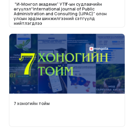
“И-Монгол академи” УТҮГ-ын судлаачийн
өгүүлэл“International journal of Public
Administration and Consulting (IJPAC)” олон
улсын эрдэм шинжилгээний сэтгүүлд
нийтлэгдлээ
7 хоногийн тойм