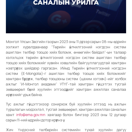
Монгол Улсын Засгийн газрын 2023 оны 11 дүгээр сарын 08-ны өдрийн
ээлжит хуралдаанаар “Төрийн үйлчилгээний нэгдсэн систем
ашиглан төлбөр тооцоо хийх боломж, өнөөгийн байдал”-ын талаар
хэлэлцэж төрийн үйлчилгээний нэгдсэн систем ашиглан төлбөр
тооцоо хийх боломжийг хувийн хэвшлийн байгууллагуудтай хамтран
нэвтрүүлэх шийдвэр гаргасан. Иймд Төрийн үйлчилгээний нэгдсэн
систем (E-Mongolia)-г ашиглан төлбөр тооцоо хийх боломжийг
хамтран бүрдүүлж, төлбөр тооцооны систем (цахим хэтэвч)-ийг холбох
ажлыг “И-Монгол академи” УТҮГ-тай хамтран гүйцэтгэх тусгай
зөвшөөрөл бүхий хуулийн этгээдүүдийг хамтран ажиллах саналаа
ирүүлэхийг урьж байна.
Тус ажлыг гүйцэтгэхээр сонирхож буй хуулийн этгээд нь ажлын
туршлагын мэдээлэл, тусгай зөвшөөрөл, хамтран ажиллах саналын
хамт
info@ema.gov.mn
хаягаар болон бичгээр 2023 оны 12 дугаар
сарын 11-ний өдрийн дотор ирүүлнэ үү.
Жич: Үндэсний төлбөрийн системийн тухай хуулийн дагуу