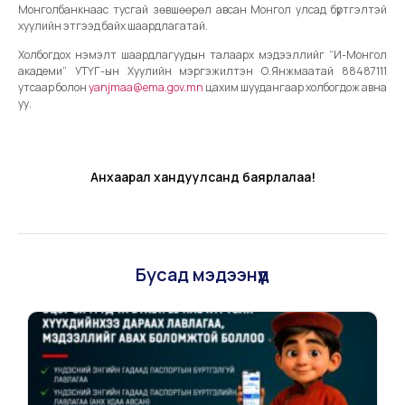
Монголбанкнаас тусгай зөвшөөрөл авсан Монгол улсад бүртгэлтэй
хуулийн этгээд байх шаардлагатай.
Холбогдох нэмэлт шаардлагуудын талаарх мэдээллийг “И-Монгол
академи” УТҮГ-ын Хуулийн мэргэжилтэн О.Янжмаатай 88487111
утсаар болон
yanjmaa@ema.gov.mn
цахим шуудангаар холбогдож авна
уу.
Анхаарал хандуулсанд баярлалаа!
Бусад мэдээнүүд