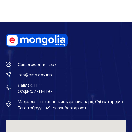
Санал хүсэлт илгээх
info@ema.gov.mn
Лавлах: 11-11
Оффис: 7711-1197
Мэдээлэл, технологийн үндэсний парк, Сүхбаатар дүүрэг,
Бага тойруу – 49, Улаанбаатар хот,