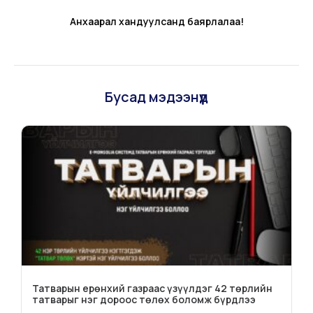
Анхаарал хандуулсанд баярлалаа!
Бусад мэдээнүүд
Татварын ерөнхий газраас үзүүлдэг 42 төрлийн
татварыг нэг дороос төлөх боломж бүрдлээ