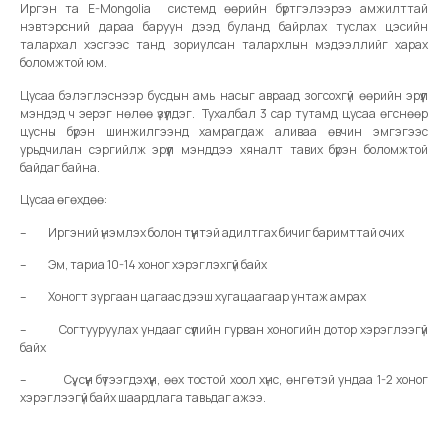
Иргэн та E-Mongolia системд өөрийн бүртгэлээрээ амжилттай
нэвтэрсний дараа баруун дээд буланд байрлах туслах цэсийн
талархал хэсгээс танд зориулсан талархлын мэдээллийг харах
боломжтой юм.
Цусаа бэлэглэснээр бусдын амь насыг авраад зогсохгүй өөрийн эрүүл
мэндэд ч эерэг нөлөө үзүүлдэг. Тухалбал 3 сар тутамд цусаа өгснөөр
цусны бүрэн шинжилгээнд хамрагдаж аливаа өвчин эмгэгээс
урьдчилан сэргийлж эрүүл мэнддээ хяналт тавих бүрэн боломжтой
байдаг байна.
Цусаа өгөхдөө:
– Иргэний үнэмлэх болон түүнтэй адилтгах бичиг баримттай очих
– Эм, тариа 10-14 хоног хэрэглэхгүй байх
– Хоногт зургаан цагаас дээш хугацаагаар унтаж амрах
– Согтууруулах ундааг сүүлийн гурван хоногийн дотор хэрэглээгүй
байх
– Сүү, сүүн бүтээгдэхүүн, өөх тостой хоол хүнс, өнгөтэй ундаа 1-2 хоног
хэрэглээгүй байх шаардлага тавьдаг ажээ.