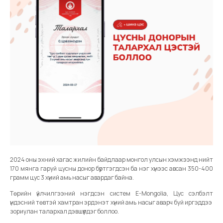
2024 оны эхний хагас жилийн байдлаар монгол улсын хэмжээнд нийт
170 мянга гаруй цусны донор бүртгэгдсэн ба нэг хүнээс авсан 350-400
грамм цус 3 хүний амь насыг авардаг байна.
Төрийн үйлчилгээний нэгдсэн систем E-Mongolia, Цус сэлбэлт
үндэсний төвтэй хамтран эрдэнэт хүний амь насыг аварч буй иргэддээ
зориулан талархал дэвшүүлдэг боллоо.