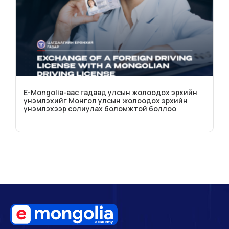
E-Mongolia-аас гадаад улсын жолоодох эрхийн
үнэмлэхийг Монгол улсын жолоодох эрхийн
үнэмлэхээр солиулах боломжтой боллоо