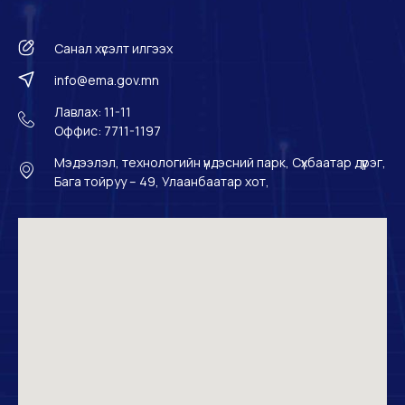
Санал хүсэлт илгээх
info@ema.gov.mn
Лавлах: 11-11
Оффис: 7711-1197
Мэдээлэл, технологийн үндэсний парк, Сүхбаатар дүүрэг,
Бага тойруу – 49, Улаанбаатар хот,