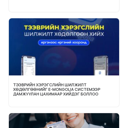
ТЭЭВРИЙН ХЭРЭГСЛИЙН ШИЛЖИЛТ
ХӨДӨЛГӨӨНИЙГ E-MONGOLIA СИСТЕМЭЭР
ДАМЖУУЛАН ЦАХИМААР ХИЙДЭГ БОЛЛОО