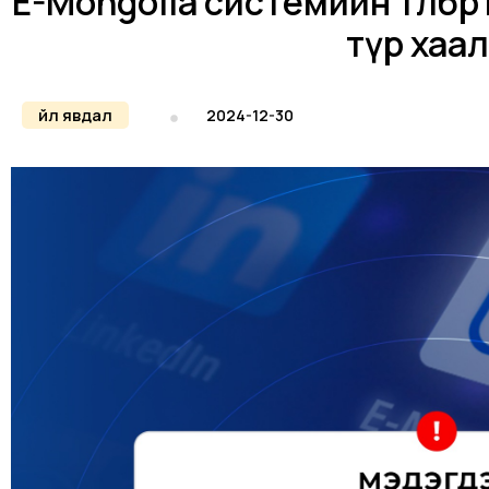
E-Mongolia системийн төлбө
түр хаа
Үйл явдал
2024-12-30