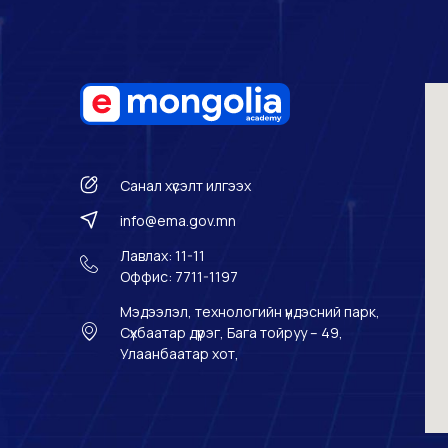
Санал хүсэлт илгээх
info@ema.gov.mn
Лавлах: 11-11
Оффис: 7711-1197
Мэдээлэл, технологийн үндэсний парк,
Сүхбаатар дүүрэг, Бага тойруу – 49,
Улаанбаатар хот,