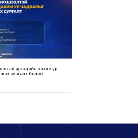
ээлтэй иргэдийн цахим ур
үүлэх сургалт болно