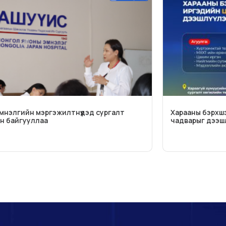
мнэлгийн мэргэжилтнүүдэд сургалт
Харааны бэрхш
н байгууллаа
чадварыг дээшл