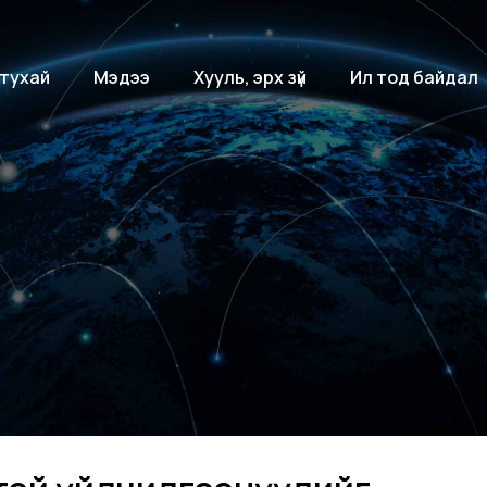
 тухай
Мэдээ
Хууль, эрх зүй
Ил тод байдал