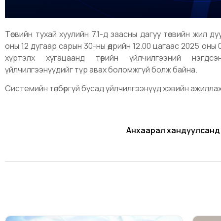
Төсвийн тухай хуулийн 7.1-д заасны дагуу төсвийн жил 
оны 12 дугаар сарын 30-ны өдрийн 12.00 цагаас 2025 оны 0
хүртэлх хугацаанд төрийн үйлчилгээний нэгдс
үйлчилгээнүүдийг түр авах боломжгүй болж байна.
Системийн төлбөргүй бусад үйлчилгээнүүд хэвийн ажилла
Анхаарал хандуулсанд