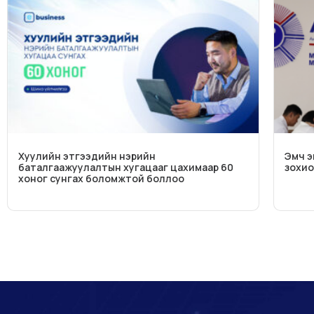
Хуулийн этгээдийн нэрийн
Эмч э
баталгаажуулалтын хугацааг цахимаар 60
зохио
хоног сунгах боломжтой боллоо