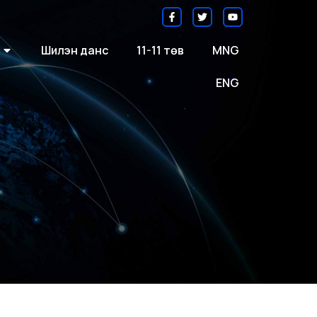
Шилэн данс
11-11 төв
MNG
ENG