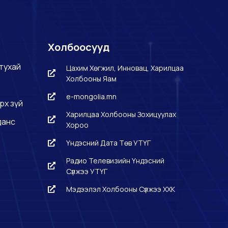
Холбоосууд
тухай
Цахим Хөгжил, Инновац, Харилцаа
Холбооны Яам
e-mongolia.mn
рх зүй
Харилцаа Холбооны Зохицуулах
данс
Хороо
Үндэсний Дата Төв УТҮГ
Радио Телевизийн Үндэсний
Сүлжээ УТҮГ
Мэдээлэл Холбооны Сүлжээ ХХК