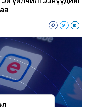
ртэй үйлчилгээнүүдийг
лаа