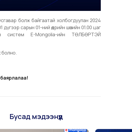
дуусгавар болж байгаатай холбогдуулан 2024
1 дүгээр сарын 01-ний өдрийн шөнийн 01.00 цаг
эн систем E-Mongolia-ийн ТӨЛБӨРТЭЙ
х болно.
 баярлалаа!
Бусад мэдээнүүд