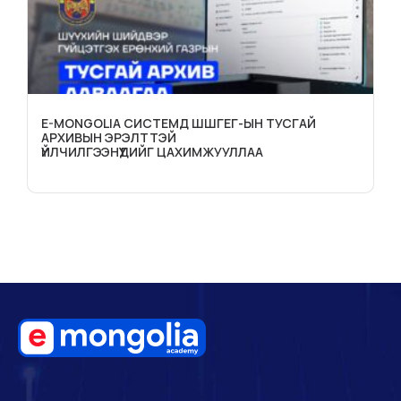
E-MONGOLIA СИСТЕМД ШШГЕГ-ЫН ТУСГАЙ
АРХИВЫН ЭРЭЛТТЭЙ
ҮЙЛЧИЛГЭЭНҮҮДИЙГ ЦАХИМЖУУЛЛАА