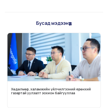
Бусад мэдээнүүд
Хөдөлмөр, халамжийн үйлчилгээний ерөнхий
газартай уулзалт зохион байгууллаа