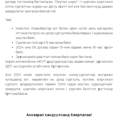
дугаар тогтоолоор батлагдсан “Оюутан цэрэг”-т цэргийн мэргэжил
олгох сургалтын журам-ын дагуу хүсэлт илгээж буй оюутнууд дараах
шаардлагыг хангасан байх ёстой.
Үүнд:
Нийслэл Улаанбаатар хот болон орон нутаг дахь магадлан
итгэмжлэгдсэн их, дээд сургуулийн бакалаврын 1-р дамжааны
оюутан байх;
Сурлагын голч дүн 2,8-аас дээш байх;
2024 оны 06 дугаар сарын 15-ний өдрөөс өмнө 18 нас хүрсэн
байх;
Эрүүл мэндийн даатгал төлсөн байх зэрэг багтана.
Харин коллеж болон МСҮТ-үүдэд суралцагсад заавал аймаг, дүүргийнхээ
ЗДТГ-ын Цэргийн штабт очиж, бүртгүүлэх юм.
Анх 2014 оноос хэрэгжиж эхэлсэн энэхүү сургалтад өнгөрсөн
хугацаанд хот, хөдөөгийн их, дээд сургууль, коллеж, мэргэжил
сургалт, үйлдвэрлэлийн төвийн 7000 гаруй оюутан, суралцагчийг
хамруулж, цэргийн мэргэжил олгон I зэргийн бэлтгэл үүрэгтнээр
бүртгээд байна.
Анхаарал хандуулсанд баярлалаа!