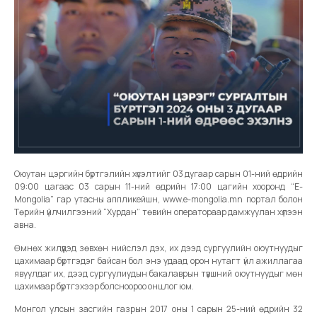
Оюутан цэргийн бүртгэлийн хүсэлтийг 03 дугаар сарын 01-ний өдрийн
09:00 цагаас 03 сарын 11-ний өдрийн 17:00 цагийн хооронд “E-
Mongolia” гар утасны аппликейшн, www.e-mongolia.mn портал болон
Төрийн үйлчилгээний “Хурдан” төвийн оператораар дамжуулан хүлээн
авна.
Өмнөх жилүүдэд зөвхөн нийслэл дэх, их дээд сургуулийн оюутнуудыг
цахимаар бүртгэдэг байсан бол энэ удаад орон нутагт үйл ажиллагаа
явуулдаг их, дээд сургуулиудын бакалаврын түвшний оюутнуудыг мөн
цахимаар бүртгэхээр болсноороо онцлог юм.
Монгол улсын засгийн газрын 2017 оны 1 сарын 25-ний өдрийн 32