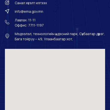
Санал хүсэлт илгээх
info@ema.gov.mn
Лавлах: 11-11
Оффис: 7711-1197
Мэдээлэл, технологийн үндэсний парк, Сүхбаатар дүүрэг,
Бага тойруу – 49, Улаанбаатар хот,