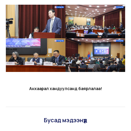
Анхаарал хандуулсанд баярлалаа!
Бусад мэдээнүүд