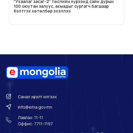
“Ухаалаг засаг-2” төслийн хүрээнд сайн дурын
100 оюутан залуус, ахмадыг сургагч багшаар
бэлтгэх хөтөлбөр эхэллээ
Санал хүсэлт илгээх
info@ema.gov.mn
Лавлах: 11-11
Оффис: 7711-1197