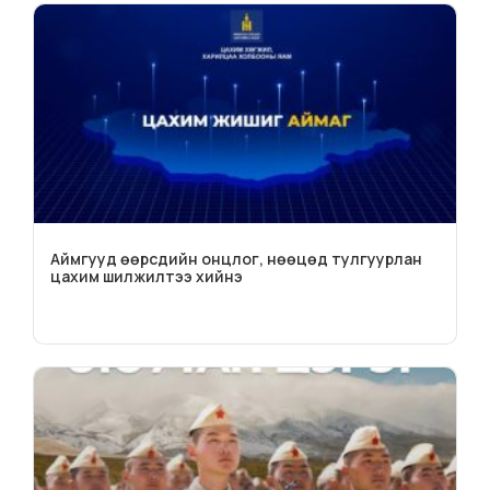
Аймгууд өөрсдийн онцлог, нөөцөд тулгуурлан
цахим шилжилтээ хийнэ