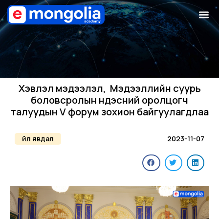
Хэвлэл мэдээлэл, Мэдээллийн суурь
боловсролын үндэсний оролцогч
талуудын V форум зохион байгуулагдлаа
Үйл явдал
2023-11-07