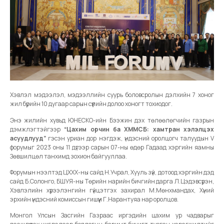
Хэвлэл мэдээлэл, мэдээллийн суурь боловсролын дэлхийн 7 хоног
жил бүрийн 10 дугаар сарын сүүлийн долоо хоногт тохиодог.
Энэ жилийн хувьд ЮНЕСКО-ийн Бээжин дэх төлөөлөгчийн газрын
дэмжлэгтэйгээр
“Цахим орчин ба ХММСБ: хамтран хэлэлцэх
асуудлууд”
гэсэн уриан дор нэгдэж, үндэсний оролцогч талуудын V
форумыг 2023 оны 11 дүгээр сарын 07-ны өдөр Гадаад хэргийн яамны
Зөвшилцөл танхимд зохион байгууллаа.
Форумын нээлтэд ЦХХХ-ны сайд Н.Учрал, Хууль зүй, дотоод хэргийн дэд
сайд Б.Солонго, БШУЯ-ны Төрийн нарийн бичгийн дарга Л.Цэдэвсүрэн,
Хэвлэлийн хүрээлэнгийн гүйцэтгэх захирал М.Мөнхмандах, Хүний
эрхийн үндэсний комиссын гишүүн Г.Нарантуяа нар оролцов.
Монгол Улсын Засгийн Газраас иргэдийн цахим ур чадварыг