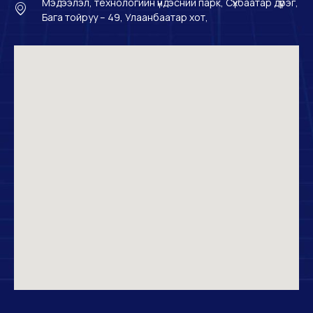
Мэдээлэл, технологийн үндэсний парк, Сүхбаатар дүүрэг,
Бага тойруу – 49, Улаанбаатар хот,