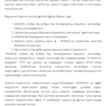
дээшлүүлэх чиглэлээр бодлогын баримт бичигт тусган хэрэгжилтийг
ханган ажиллаж буйг ЦХХХ-ны сайд Н.Учрал нээлтийн үг хэлэхдээ
онцолсон юм.
Форум нь 5 үндсэн хэлэлцүүлгээс бүрдэж байна. Үүнд:
ХММСБ: Албан ба албан бус боловсролын бодлого, хөтөлбөр,
хэрэгцээ шаардлага
Цахим орчинд үзэл бодлоо илэрхийлэх эрх чөлөө, түүний хязгаар
ХММСБ ба Жендэрийн эрх тэгш байдал
Хиймэл оюун ухааны эрин үе – ХММСБ-д суурилсан аюулгүй
байдлын асуудлууд
Иргэний сэтгүүл зүй ба цахим эриний хэвлэл мэдээлэл
“ХММСБ: Албан ба Албан бус боловсролын бодлого, хөтөлбөр,
хэрэгцээ шаардлага” сэдэвт хэлэлцүүлгийн модератороор “И-Монгол
академи” УТҮГ-ын Цахим ур чадварын газрын дарга В.Лут-Очир
оролцож, ХММСБ-ын агуулгыг сургалтын хөтөлбөрт тусган
хэрэгжүүлэх, сурталчлан таниулах, ач холбогдлын талаар сонирхолтой
яриа өрнүүлж, санал солилцлоо.
Хэвлэл мэдээлэл, мэдээллийн суурь боловсрол (ХММСБ) нь хүмүүст
мэдээлэл ашиглахын давуу талыг нэмэгдүүлж, аливаа сөрөг
нөлөөллийг багасгахад туслах цогц мэдлэг, чадварыг дээшлүүлэх,
хурдацтай өөрчлөгдөж буй дэлхий ертөнцийг ойлгохын тулд өдгөө
хэвлэл мэдээллийн бүхий л хэлбэрийг хэрхэн үр дүнтэй ашиглахад
ихээхэн нөлөөтэй юм.