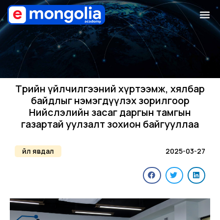
Төрийн үйлчилгээний хүртээмж, хялбар
байдлыг нэмэгдүүлэх зорилгоор
Нийслэлийн засаг даргын тамгын
газартай уулзалт зохион байгууллаа
Үйл явдал
2025-03-27