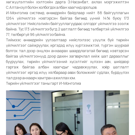
хөгжүүлэлтийн хэлтсийн дарга Э.Насанбат, ахлах мэргэжилтэн
С.Алтанзул болон холбогдох албан хаагчид оролцов.
И-Монголиа системд өнөөдрийн байдлаар нийт 88 байгууллагын
1264 үйлчилгээ нэвтэрсэн байгаа бөгөөд үүний 14% буюу 173
үйлчилгээг Нийслэлийн байгууллагуудаас олгодог үйлчилгээ эзэлж
байна. Тус 173 үйлчилгээ бүгд 2 шатлалт бөгөөд төлбөртэй үйлчилгээ
77, төлбөргүй 96 үйлчилгээ байна.
Тиймээс өнөөдрийн уулзалтаар нийслэлээс үзүүлж буй төрийн
үйлчилгээг сайжруулах, иргэдэд илүү хүртээмжтэй, түргэн шуурхай
болгох тал дээр онцлон анхаарах шаардлагатай бөгөөд нэвтэрсэн
байгаа үйлчилгээнүүд дээр дахин загварчлал хийж шат дарааллыг
бууруулах, төрийн үйлчилгээний хүсэлтийг хүлээн авч, шийдвэр
гаргаж байгаа албан хаагчдыг чадавхжуулах, хоёр шатлалт
үйлчилгээг иргэд илүү хялбараар авах боломжийг судлах, бүрдүүлэх
тал дээр анхаарч хамтран ажиллах юм.
Төрийн үйлчилгээг таны гарт И-Монголиа