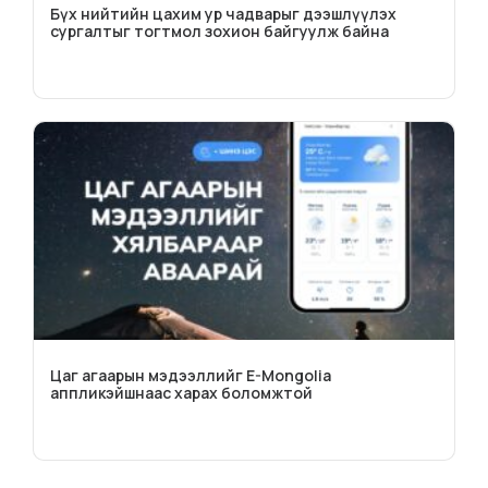
Бүх нийтийн цахим ур чадварыг дээшлүүлэх
сургалтыг тогтмол зохион байгуулж байна
Цаг агаарын мэдээллийг E-Mongolia
аппликэйшнаас харах боломжтой