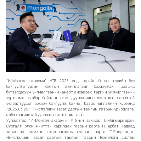
“И-Монгол академи” УТҮГ 2025 онд төрийн болон төрийн бус
байгууллагуудын хамтын ажиллагааг бэхжүүлэх, цаашид
бүтээгдэхүүн үйлчилгээний чанарт анхаарах, төрийн үйлчилгээний
хүртээмж, хялбар байдлыг нэмэгдүүлэх чиглэлээр шат дараатай
уулзалтуудыг зохион байгуулж байна. Дээрх чиглэлийн хүрээнд
/2025.03.26/ Нийслэлийн засаг даргын тамгын газрын удирдлага,
алба хаагчидтай уулзаж санал солилцлоо.
Уулзалтад “И-Монгол академи” УТҮГ-ын захирал Б.Мягмарнаран,
Сургалт, олон нийттэй харилцах газрын дарга Н.Төрбат, Гадаад
харилцаа, хамтын ажиллагааны газрын дарга Г.Өнөрцэцэг,
Нийслэлийн засаг даргын тамгын газрын Технологи систем