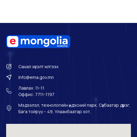
Санал хүсэлт илгээх
info@ema.gov.mn
Лавлах: 11-11
Оффис: 7711-1197
Мэдээлэл, технологийн үндэсний парк, Сүхбаатар дүүрэг,
Бага тойруу – 49, Улаанбаатар хот,