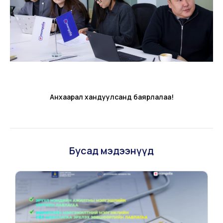
Анхаарал хандуулсанд баярлалаа!
Бусад мэдээнүүд