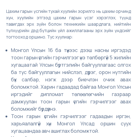
Цахим гарын үсгийн тухай хуулийн зорилго нь цахим орчинд
хүн, хуулийн этгээд цахим гарын үсэг хэрэглэх, түүнд
тавигдах эрх зүйн болон техникийн шаардлага, нийтийн
түлхүүрийн дэд бүтцийн үйл ажиллагааны эрх зүйн үндсийг
тогтооход оршино. Тус хуулиар:
Монгол Улсын 16 ба түүнээс дээш насны иргэдэд
тоон гарын үсгийн гэрчилгээг үнэ төлбөргүй 5 жилийн
хугацаатай Улсын бүртгэлийн байгууллагаас олгох
ба тус байгууллагын нийслэл, дүүрэг, орон нутгийн
бүх салбар, нэгж дээр биечлэн очиж авах
боломжтой. Харин гадаадад байгаа Монгол Улсын
иргэдийг дипломат төлөөлөгчийн газраар
дамжуулан тоон гарын үсгийн гэрчилгээг авах
боломжийг бүрдүүлнэ.
Тоон гарын үсгийн гэрчилгээг гадаадын иргэн,
харьяалалгүй хүн Монгол Улсад оршин суух
хугацаандаа авч ашиглах боломжтой.