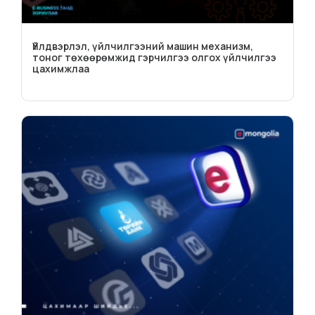
Үйлдвэрлэл, үйлчилгээний машин механизм,
тоног төхөөрөмжид гэрчилгээ олгох үйлчилгээ
цахимжлаа