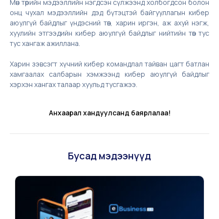
Мөн төрийн мэдээллийн нэгдсэн сүлжээнд холбогдсон болон
онц чухал мэдээллийн дэд бүтэцтэй байгууллагын кибер
аюулгүй байдлыг үндэсний төв, харин иргэн, аж ахуй нэгж,
хуулийн этгээдийн кибер аюулгүй байдлыг нийтийн төв тус
тус хангаж ажиллана.
Харин зэвсэгт хүчний кибер командлал тайван цагт батлан
хамгаалах салбарын хэмжээнд кибер аюулгүй байдлыг
хэрхэн хангах талаар хуульд тусгажээ.
Анхаарал хандуулсанд баярлалаа!
Бусад мэдээнүүд