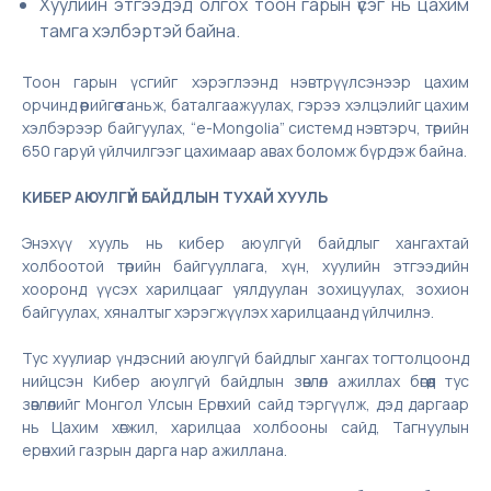
Хуулийн этгээдэд олгох тоон гарын үсэг нь цахим
тамга хэлбэртэй байна.
Тоон гарын үсгийг хэрэглээнд нэвтрүүлсэнээр цахим
орчинд өөрийгөө таньж, баталгаажуулах, гэрээ хэлцэлийг цахим
хэлбэрээр байгуулах, “e-Mongolia” системд нэвтэрч, төрийн
650 гаруй үйлчилгээг цахимаар авах боломж бүрдэж байна.
КИБЕР АЮУЛГҮЙ БАЙДЛЫН ТУХАЙ ХУУЛЬ
Энэхүү хууль нь кибер аюулгүй байдлыг хангахтай
холбоотой төрийн байгууллага, хүн, хуулийн этгээдийн
хооронд үүсэх харилцааг уялдуулан зохицуулах, зохион
байгуулах, хяналтыг хэрэгжүүлэх харилцаанд үйлчилнэ.
Тус хуулиар үндэсний аюулгүй байдлыг хангах тогтолцоонд
нийцсэн Кибер аюулгүй байдлын зөвлөл ажиллах бөгөөд тус
зөвлөлийг Монгол Улсын Ерөнхий сайд тэргүүлж, дэд даргаар
нь Цахим хөгжил, харилцаа холбооны сайд, Тагнуулын
ерөнхий газрын дарга нар ажиллана.