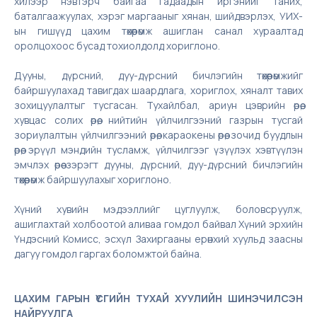
хилээр нэвтэрч байгаа гадаадын иргэнийг таних,
баталгаажуулах, хэрэг маргааныг хянан, шийдвэрлэх, УИХ-
ын гишүүд цахим төхөөрөмж ашиглан санал хураалтад
оролцохоос бусад тохиолдолд хориглоно.
Дууны, дүрсний, дуу-дүрсний бичлэгийн төхөөрөмжийг
байршуулахад тавигдах шаардлага, хориглох, хяналт тавих
зохицуулалтыг тусгасан. Тухайлбал, ариун цэврийн өрөө,
хувцас солих өрөө, нийтийн үйлчилгээний газрын тусгай
зориулалтын үйлчилгээний өрөө, караокены өрөө, зочид буудлын
өрөө, эрүүл мэндийн тусламж, үйлчилгээг үзүүлэх хэвтүүлэн
эмчлэх өрөө зэрэгт дууны, дүрсний, дуу-дүрсний бичлэгийн
төхөөрөмж байршуулахыг хориглоно.
Хүний хувийн мэдээллийг цуглуулж, боловсруулж,
ашиглахтай холбоотой аливаа гомдол байвал Хүний эрхийн
Үндэсний Комисс, эсхүл Захиргааны ерөнхий хуульд заасны
дагуу гомдол гаргах боломжтой байна.
ЦАХИМ ГАРЫН ҮСГИЙН ТУХАЙ ХУУЛИЙН ШИНЭЧИЛСЭН
НАЙРУУЛГА