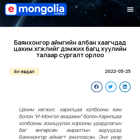
Баянхонгор аймгийн албан хаагчдад
цахим хөгжлийг дэмжих багц хуулийн
талаар сургалт орлоо
2022-05-25
Үйл явдал
Цахим хөгжил, харилцаа холбооны яам
болон “И-Монгол академи” болон Харилцаа
холбооны зохицуулах хорооны удирдлагын
баг өнгөрсөн амралтын өдрүүдэд
Баянхонгор аймагт ажилласан. Энэ үеэр