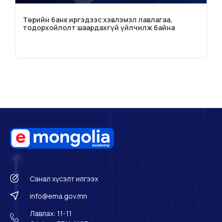
Төрийн банк иргэдээс хэвлэмэл лавлагаа,
тодорхойлолт шаардахгүй үйлчилж байна
Санал хүсэлт илгээх
info@ema.gov.mn
Лавлах: 11-11