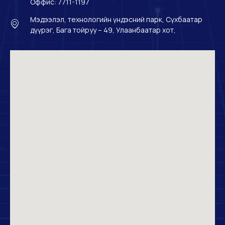
Оффис: 7711-1197
Мэдээлэл, технологийн үндэсний парк, Сүхбаатар
дүүрэг, Бага тойруу – 49, Улаанбаатар хот,