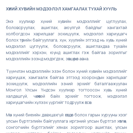
ХҮНИЙ ХУВИЙН МЭДЭЭЛЭЛ ХАМГААЛАХ ТУХАЙ ХУУЛЬ
Энэ хуулиар хүний хувийн мэдээллийг цуглуулах,
боловсруулах, ашиглах, аюулгүй байдлыг хангахтай
холбогдсон харилцааг зохицуулж, мэдээлэл хариуцагч
болох төрийн байгууллага, хүн, хуулийн этгээд нь хувь хүний
мэдээлэл цуглуулж, боловсруулж, ашиглахдаа тухайн
мэдээллийг хэрхэн, юунд ашиглах гэж байгаа зорилгыг
мэдээллийн эзэнд мэдэгдэж, зөвшөөрөл авна.
Түүнчлэн мэдээллийн эзэн болон хүний хувийн мэдээллийг
хариуцаж, хамгаалж байгаа этгээд хоорондын харилцааг
зохицуулж, мэдээллийн эзний эрхийг баталгаажуулан
Монгол Улсын Үндсэн хуулиар тогтоосон хувь хүний
халдашгүй, чөлөөтэй байх эрхийг тогтоож, мэдээлэл
хариуцагчийн хүлээх үүргийг тодруулж өгсөн.
Мөн хүний биеийн давхцахгүй өгөгдөл болох гарын хурууны хээг
улсын бүртгэлийн байгууллага иргэний улсын бүртгэл хөтлөх,
сонгогчийн бүртгэлийг хянах зорилгоор ашиглах, улсын