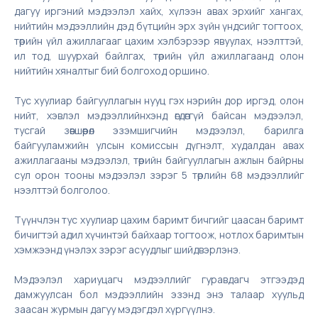
дагуу иргэний мэдээлэл хайх, хүлээн авах эрхийг хангах,
нийтийн мэдээллийн дэд бүтцийн эрх зүйн үндсийг тогтоох,
төрийн үйл ажиллагааг цахим хэлбэрээр явуулах, нээлттэй,
ил тод, шуурхай байлгах, төрийн үйл ажиллагаанд олон
нийтийн хяналтыг бий болгоход оршино.
Тус хуулиар байгууллагын нууц гэх нэрийн дор иргэд, олон
нийт, хэвлэл мэдээллийнхэнд өгдөггүй байсан мэдээлэл,
тусгай зөвшөөрөл эзэмшигчийн мэдээлэл, барилга
байгууламжийн улсын комиссын дүгнэлт, худалдан авах
ажиллагааны мэдээлэл, төрийн байгууллагын ажлын байрны
сул орон тооны мэдээлэл зэрэг 5 төрлийн 68 мэдээллийг
нээлттэй болголоо.
Түүнчлэн тус хуулиар цахим баримт бичгийг цаасан баримт
бичигтэй адил хүчинтэй байхаар тогтоож, нотлох баримтын
хэмжээнд үнэлэх зэрэг асуудлыг шийдвэрлэнэ.
Мэдээлэл хариуцагч мэдээллийг гуравдагч этгээдэд
дамжуулсан бол мэдээллийн эзэнд энэ талаар хуульд
заасан журмын дагуу мэдэгдэл хүргүүлнэ.