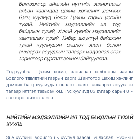
Баянхонгор аймгийн нутгийн захиргааны
албан хаагчдад цахим хөгжлийг дэмжих
багц хуулиуд болох Цахим гарын үсгийн
тухай, Нийтийн мэдээллийн ил тод
байдлын тухай, Хүний хувийн мэдээллийг
хамгаалах тухай, Кибер аюулгүй байдлын
тухай хуулиудын онцлох заалт болон
анхаарах асуудлын талаарх мэдээлэл өгөх
зорилгоор сургалт зохион байгууллаа.
Тодруулбал, Цахим хөгжил, харилцаа холбооны яамны
Бодлого төлөвлөлтийн газрын дарга З.Гантогоо Цахим хөгжлийг
дэмжих багц хуулиудын онцлох заалт, анхаарах асуудлын
талаар илтгэл тавьсан юм. Тус хуулиуд 05 дугаар сарын 01-
ээс хэрэгжиж эхэлсэн.
НИЙТИЙН МЭДЭЭЛЛИЙН ИЛ ТОД БАЙДЛЫН ТУХАЙ
ХУУЛЬ
Энэ хуулийн зорилго нь хуульд заасан үндэслэл, журмын