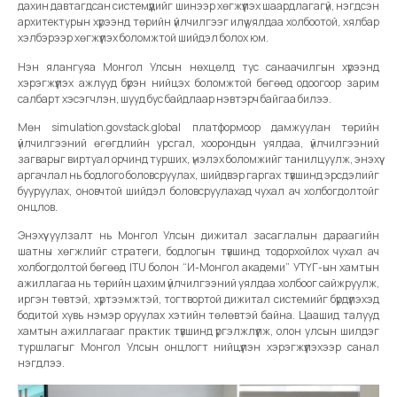
дахин давтагдсан системүүдийг шинээр хөгжүүлэх шаардлагагүй, нэгдсэн
архитектурын хүрээнд төрийн үйлчилгээг илүү уялдаа холбоотой, хялбар
хэлбэрээр хөгжүүлэх боломжтой шийдэл болох юм.
Нэн ялангуяа Монгол Улсын нөхцөлд тус санаачилгын хүрээнд
хэрэгжүүлэх ажлууд бүрэн нийцэх боломжтой бөгөөд одоогоор зарим
салбарт хэсэгчлэн, шууд бус байдлаар нэвтэрч байгаа билээ.
Мөн simulation.govstack.global платформоор дамжуулан төрийн
үйлчилгээний өгөгдлийн урсгал, хоорондын уялдаа, үйлчилгээний
загварыг виртуал орчинд турших, үнэлэх боломжийг танилцуулж, энэхүү
аргачлал нь бодлого боловсруулах, шийдвэр гаргах түвшинд эрсдэлийг
бууруулах, оновчтой шийдэл боловсруулахад чухал ач холбогдолтойг
онцлов.
Энэхүү уулзалт нь Монгол Улсын дижитал засаглалын дараагийн
шатны хөгжлийг стратеги, бодлогын түвшинд тодорхойлох чухал ач
холбогдолтой бөгөөд ITU болон “И-Монгол академи” УТҮГ-ын хамтын
ажиллагаа нь төрийн цахим үйлчилгээний уялдаа холбоог сайжруулж,
иргэн төвтэй, хүртээмжтэй, тогтвортой дижитал системийг бүрдүүлэхэд
бодитой хувь нэмэр оруулах хэтийн төлөвтэй байна. Цаашид талууд
хамтын ажиллагааг практик түвшинд үргэлжлүүлж, олон улсын шилдэг
туршлагыг Монгол Улсын онцлогт нийцүүлэн хэрэгжүүлэхээр санал
нэгдлээ.