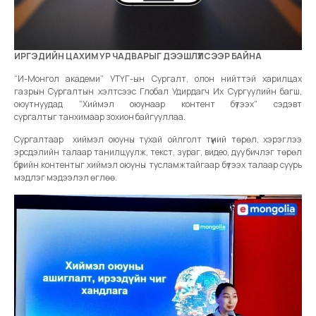
ИРГЭДИЙН ЦАХИМ УР ЧАДВАРЫГ ДЭЭШЛҮҮЛСЭЭР БАЙНА
“И-Монгол академи” УТҮГ-ын Сургалт, олон нийттэй харилцах
газрын Сургалтын хэлтсээс Глобал Удирдагч Их Сургуулийн багш,
оюутнуудад “Хиймэл оюунаар контент бүтээх” сэдэвт
сургалтыг танхимаар зохион байгууллаа.
Сургалтаар хиймэл оюуны тухай ойлголт түүний төрөл, хэрэглээ
эрсдэлийн талаар танилцуулж, текст, зураг, видео, дуу бичлэг төрөл
бүрийн контентыг хиймэл оюуны тусламжтайгаар бүтээх талаар суурь
мэдлэг мэдээлэл өглөө.