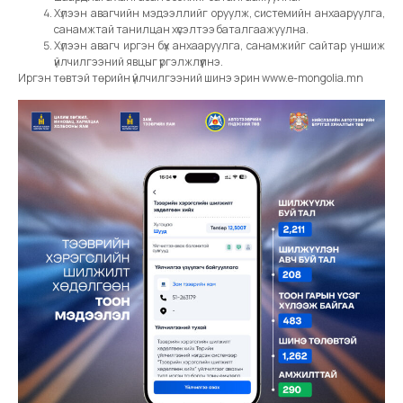
Хүлээн авагчийн мэдээллийг оруулж, системийн анхааруулга,
санамжтай танилцан хүсэлтээ баталгаажуулна.
Хүлээн авагч иргэн бүх анхааруулга, санамжийг сайтар уншиж
үйлчилгээний явцыг үргэлжлүүлнэ.
Иргэн төвтэй төрийн үйлчилгээний шинэ эрин www.e-mongolia.mn