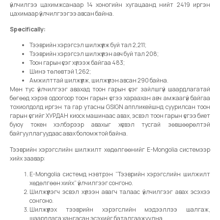
үйлчилгээ цахимжсанаар 14 хоногийн хугацаанд нийт 2419 иргэн
цахимаар үйлчилгээгээ авсан байна.
Specifically:
Тээврийн хэрэгсэл шилжүүлж буй тал 2,211;
Тээврийн хэрэгсэл шилжүүлэн авч буй тал 208;
Тоон гарын үсэг хүлээж байгаа 483;
Шинэ төлөвтэй 1,262;
Амжилттай шилжүүлж, шилжүүлэн авсан 290 байна.
Мөн тус үйлчилгээг авахад тоон гарын үсэг зайлшгүй шаардлагатай
бөгөөд хэрэв одоогоор тоон гарын үсгээ хараахан авч амжаагүй байгаа
тохиолдолд иргэн та гар утасны GSIGN аппликейшнд суурилсан тоон
гарын үсгийг ХУРДАН киоск машинаас авах, эсвэл тоон гарын үсгээ биет
буюу токен хэлбэрээр авахыг хүсвэл тусгай зөвшөөрөлтэй
байгууллагуудаас авах боломжтой байна.
Тээврийн хэрэгслийн шилжилт хөдөлгөөнийг E-Mongolia системээр
хийх заавар:
E-Mongolia системд нэвтрэн “Тээврийн хэрэгслийн шилжилт
хөдөлгөөн хийх” үйлчилгээг сонгоно.
Шилжүүлэгч эсвэл хүлээн авагч талаас үйлчилгээг авах эсэхээ
сонгоно.
Шилжүүлэх тээврийн хэрэгслийн мэдээллээ шалгаж,
шаардлага хангасан эсэхийг баталгаажуулна.