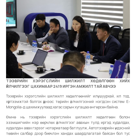
ТЭЭВРИЙН ХЭРЭГСЛИЙН ШИЛЖИЛТ ХӨДӨЛГӨӨН ХИЙХ
ҮЙЛЧИЛГЭЭГ ЦАХИМААР 2419 ИРГЭН АМЖИЛТТАЙ АВЧЭЭ
Тээврийн хэрэгслийн шилжилт хөдөлгөөнийг илүү шуурхай, ил тод,
хүртээмжтэй болгох үүднээс төрийн үйлчилгээний нэгдсэн систем E-
Mongolia-д цахимжуулаад хагас сарын хугацаа өнгөрсөн байна.
Өмнө нь тээврийн хэрэгслийн шилжилт хөдөлгөөн болон
эзэмшигчийн нэр өөрчлөх үйлчилгээг авахын тулд иргэд худалдах,
худалдан авах гэрээг нотариатаар батлуулж, Автотээврийн үндэсний
төвийн салбар дээр биечлэн хандах шаардлагатай байсан бол тус