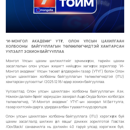
“И-МОНГОЛ АКАДЕМИ” УТҮГ, ОЛОН УЛСЫН ЦАХИЛГААН
ХОЛБООНЫ БАЙГУУЛЛАГЫН ТӨЛӨӨЛӨГЧИДТЭЙ ХАМТАРСАН
УУЛЗАЛТ ЗОХИОН БАЙГУУЛЛАА
Монгол Улсын цахим шилжилтийг эрчимжүүлэх, төрийн цахим
засаглалын олон улсын жишигт нийцүүлэн хөгжүүлэх зорилгоор “И-
Монгол академи” Улсын төсөвт үйлдвэрийн газар (УТҮГ) болон Олон
улсын цахилгаан холбооны байгууллагын төлөөлөгчидтэй (ITU)
хамтарсан уулзалтыг /2025.12.18/ өдөр зохион байгууллаа.
Уулзалтад Олон улсын цахилгаан холбооны байгууллагын Ази,
Номхон далайн бүсийг хариуцсан захирал Ацүко Окуда болон холбогдох
төлөөлөгчид, “И-Монгол академи” УТҮГ-ын захирал М.Баттулга,
газар хэлтсийн дарга, удирдах албан тушаалтнууд оролцов.
Олон улсын цахилгаан холбооны байгууллага (ITU) хэрэгжүүлж буй
цахим засаглалд шилжих үйл явцыг дэмжих зорилготой Говстак
/GovStack/ санаачилга нь дэлхийн 40 гаруй улсад хэрэгжиж буй,