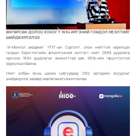
ӨНГӨРСӨН ДОЛОО ХОНОГТ 1694 ИРГЭНИЙ ГОМДОЛ ХҮСЭЛТИЙГ
ШИЙДВЭРЛЭЛЭЭ
“И-Монгол академи” УТҮГ-ын Сургалт, олон нийттэй харилцах
газрын Хэрэглэгчийн үйлчилгээний хэлтэст нийт 2888 дуудлага
ирснээс 1694 дуудлагыг амжилттай авч, 98%-ийн гүйцэтгэлтэй
хариулсан байна.
Нийт албан ёсны цахим сувгуудаар 2182 иргэдийн асуудлыг
шийдвэрлэж заавар зөвлөгөө өгч ажиллалаа.