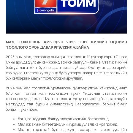
МАЛ, ТЭЖЭЭВЭР АМЬТДЫН 2025 ОНЫ ЖИЛИЙН ЭЦСИЙН
ТООЛЛОГО ОРОН ДАЯАР ҮРГЭЛЖИЛЖ БАЙНА
2025 оны Мал, тэжээвэр амьтдын тооллогыг 12 дугаар сарын 7-ноос
17-ны өдрүүдэд улсын хэмжээнд зохион байгуулж байна. Статистикийн
байгууллага жил бүр нэгдсэн арга зүйгээр бүх нутаг дэвсгэрийг
хамруулан тогтсон хугацаанд буюу улс орон даяар нэгэн зэрэг өмчийн
бүх хэлбэрийн малыг тооллогод хамруулдаг.
2024 оны мал тооллогын урьдчилсан дүнгээр улсын хэмжээнд нийт
57.6 сая толгой мал тоологдсон тухай Үндэсний статистикийн
хорооноос мэдээллээ. Мал тооллогын үр дүн нь иргэд болон аж ахуйн
нэгжүүдэд төрөл бүрийн үйлчилгээнд шаардлагатай баримт бичиг
болдог. Тухайлбал:
Банк, санхүүгийн байгууллагад хөрөнгийн баталгаанд,
Мал аж ахуйн бүтээгдэхүүний урамшуулалд хамрагдахад,
Малын гаралтай бүтээгдэхүүн тээвэрлэх, гарал үүслийн