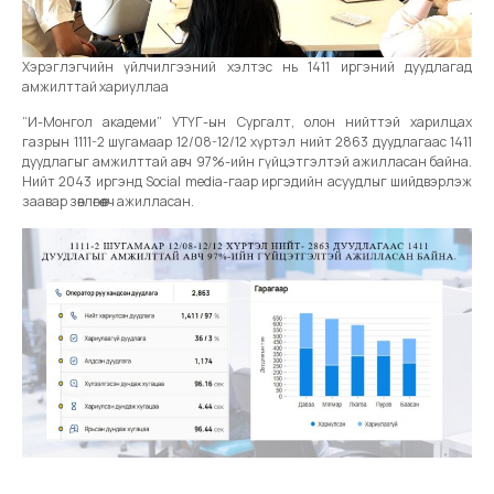
Хэрэглэгчийн үйлчилгээний хэлтэс нь 1411 иргэний дуудлагад
амжилттай хариуллаа
“И-Монгол академи” УТҮГ-ын Сургалт, олон нийттэй харилцах
газрын 1111-2 шугамаар 12/08-12/12 хүртэл нийт 2863 дуудлагаас 1411
дуудлагыг амжилттай авч 97%-ийн гүйцэтгэлтэй ажилласан байна.
Нийт 2043 иргэнд Social media-гаар иргэдийн асуудлыг шийдвэрлэж
заавар зөвлөгөө өгч ажилласан.