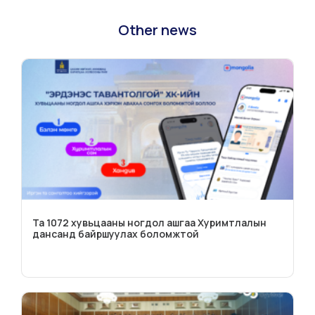
Other news
Та 1072 хувьцааны ногдол ашгаа Хуримтлалын
дансанд байршуулах боломжтой