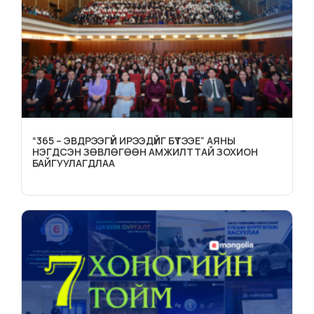
“365 – ЭВДРЭЭГҮЙ ИРЭЭДҮЙГ БҮТЭЭЕ” АЯНЫ
НЭГДСЭН ЗӨВЛӨГӨӨН АМЖИЛТТАЙ ЗОХИОН
БАЙГУУЛАГДЛАА