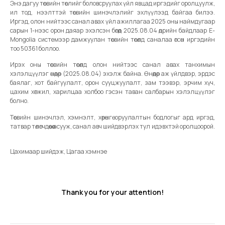
Энэ дагуу төсвийн төслийг боловсруулах үйл явцад иргэдийг оролцуулж,
ил тод, нээлттэй төсвийн шинэчлэлийг эхлүүлээд байгаа билээ.
Иргэд, олон нийтээс санал авах үйл ажиллагаа 2025 оны наймдугаар
сарын 1-нээс орон даяар эхэлсэн бөгөөд 2025.08.04 өдрийн байдлаар E-
Mongolia системээр дамжуулан төсвийн төсөлд саналаа өгсөн иргэдийн
тоо 50361 боллоо.
Ирэх оны төсвийн төсөлд олон нийтээс санал авах танхимын
хэлэлцүүлэг өнөөдөр (2025.08.04) эхэлж байна. Өнөөдөр аж үйлдвэр, эрдэс
баялаг, хот байгуулалт, орон сууцжуулалт, зам тээвэр, эрчим хүч,
цахим хөгжил, харилцаа холбоо гэсэн таван салбарын хэлэлцүүлэг
болно.
Төсвийн шинэчлэл, хэмнэлт, хөрөнгө оруулалтын бодлогыг ард иргэд,
татвар төлөгчдөөсөө асууж, санал авч шийдвэрлэх тул идэвхтэй оролцоорой.
Цахимаар шийдэж, Цагаа хэмнэе
Thank you for your attention!