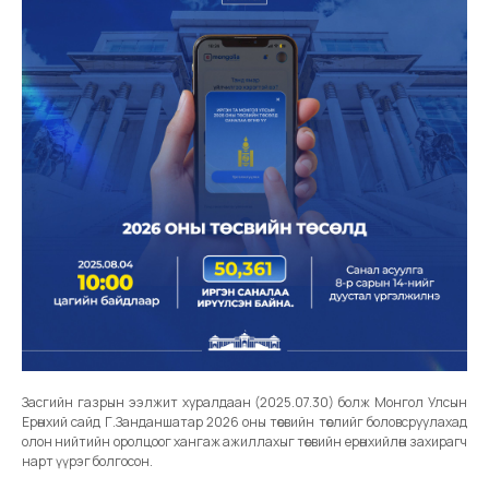
Засгийн газрын ээлжит хуралдаан (2025.07.30) болж Монгол Улсын
Ерөнхий сайд Г.Занданшатар 2026 оны төсвийн төслийг боловсруулахад
олон нийтийн оролцоог хангаж ажиллахыг төсвийн ерөнхийлөн захирагч
нарт үүрэг болгосон.