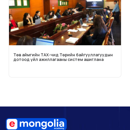
Төв аймгийн ТАХ-чид Төрийн байгууллагуудын
дотоод үйл ажиллагааны систем ашиглана