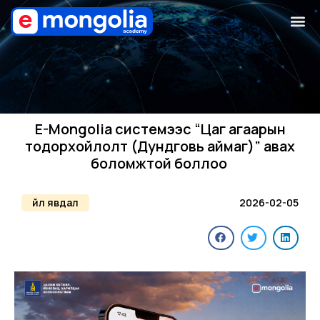
E-Mongolia системээс “Цаг агаарын
тодорхойлолт (Дундговь аймаг)” авах
боломжтой боллоо
Үйл явдал
2026-02-05