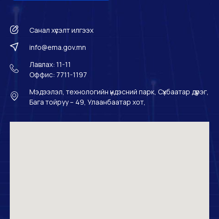
Санал хүсэлт илгээх
info@ema.gov.mn
Лавлах: 11-11
Оффис: 7711-1197
Мэдээлэл, технологийн үндэсний парк, Сүхбаатар дүүрэг,
Бага тойруу – 49, Улаанбаатар хот,