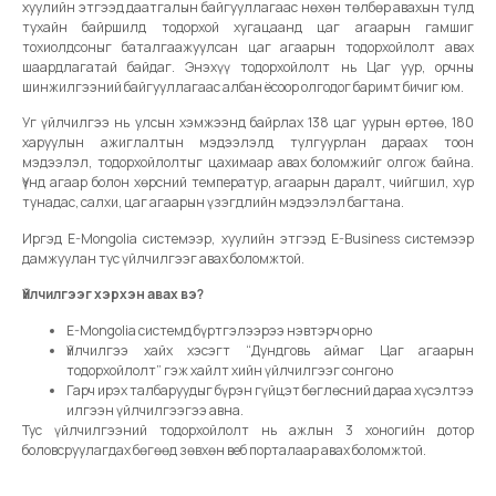
хуулийн этгээд даатгалын байгууллагаас нөхөн төлбөр авахын тулд
тухайн байршилд тодорхой хугацаанд цаг агаарын гамшиг
тохиолдсоныг баталгаажуулсан цаг агаарын тодорхойлолт авах
шаардлагатай байдаг. Энэхүү тодорхойлолт нь Цаг уур, орчны
шинжилгээний байгууллагаас албан ёсоор олгодог баримт бичиг юм.
Уг үйлчилгээ нь улсын хэмжээнд байрлах 138 цаг уурын өртөө, 180
харуулын ажиглалтын мэдээлэлд тулгуурлан дараах тоон
мэдээлэл, тодорхойлолтыг цахимаар авах боломжийг олгож байна.
Үүнд агаар болон хөрсний температур, агаарын даралт, чийгшил, хур
тунадас, салхи, цаг агаарын үзэгдлийн мэдээлэл багтана.
Иргэд E-Mongolia системээр, хуулийн этгээд E-Business системээр
дамжуулан тус үйлчилгээг авах боломжтой.
Үйлчилгээг хэрхэн авах вэ?
E-Mongolia системд бүртгэлээрээ нэвтэрч орно
Үйлчилгээ хайх хэсэгт “Дундговь аймаг Цаг агаарын
тодорхойлолт” гэж хайлт хийн үйлчилгээг сонгоно
Гарч ирэх талбаруудыг бүрэн гүйцэт бөглөсний дараа хүсэлтээ
илгээн үйлчилгээгээ авна.
Тус үйлчилгээний тодорхойлолт нь ажлын 3 хоногийн дотор
боловсруулагдах бөгөөд зөвхөн веб порталаар авах боломжтой.