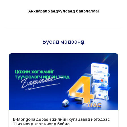
Анхаарал хандуулсанд баярлалаа!
Бусад мэдээнүүд
E-Mongolia дөрвөн жилийн хугацаанд иргэдээс
1.1 их наядыг хэмнээд байна