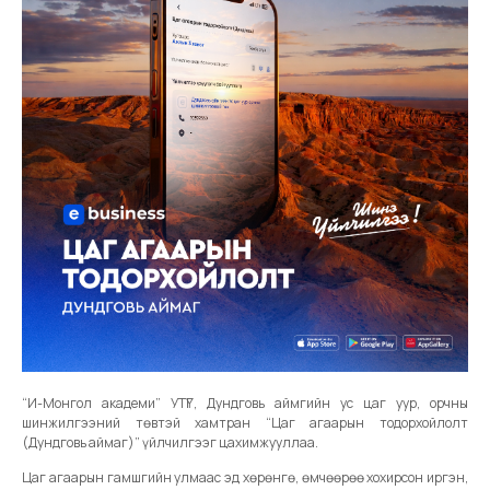
“И-Монгол академи” УТҮГ, Дундговь аймгийн ус цаг уур, орчны
шинжилгээний төвтэй хамтран “Цаг агаарын тодорхойлолт
(Дундговь аймаг)” үйлчилгээг цахимжууллаа.
Цаг агаарын гамшгийн улмаас эд хөрөнгө, өмчөөрөө хохирсон иргэн,