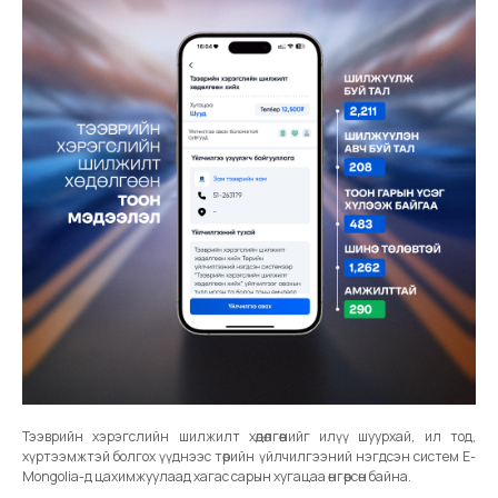
Тээврийн хэрэгслийн шилжилт хөдөлгөөнийг илүү шуурхай, ил тод,
хүртээмжтэй болгох үүднээс төрийн үйлчилгээний нэгдсэн систем E-
Mongolia-д цахимжуулаад хагас сарын хугацаа өнгөрсөн байна.