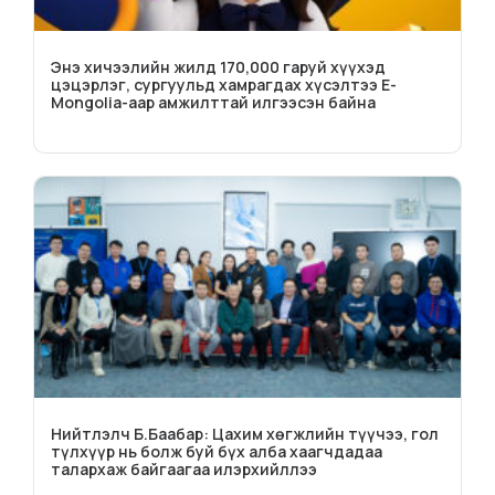
Энэ хичээлийн жилд 170,000 гаруй хүүхэд
цэцэрлэг, сургуульд хамрагдах хүсэлтээ E-
Mongolia-аар амжилттай илгээсэн байна
Нийтлэлч Б.Баабар: Цахим хөгжлийн түүчээ, гол
түлхүүр нь болж буй бүх алба хаагчдадаа
талархаж байгаагаа илэрхийллээ