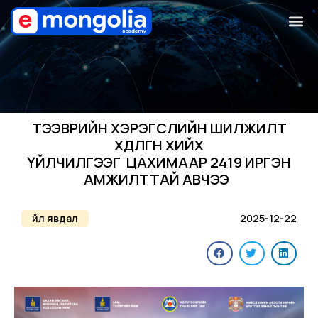
ТЭЭВРИЙН ХЭРЭГСЛИЙН ШИЛЖИЛТ
ХӨДӨЛГӨӨН ХИЙХ
ҮЙЛЧИЛГЭЭГ ЦАХИМААР 2419 ИРГЭН
АМЖИЛТТАЙ АВЧЭЭ
Үйл явдал
2025-12-22