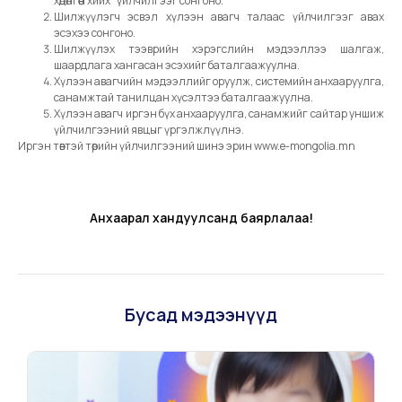
хөдөлгөөн хийх” үйлчилгээг сонгоно.
Шилжүүлэгч эсвэл хүлээн авагч талаас үйлчилгээг авах
эсэхээ сонгоно.
Шилжүүлэх тээврийн хэрэгслийн мэдээллээ шалгаж,
шаардлага хангасан эсэхийг баталгаажуулна.
Хүлээн авагчийн мэдээллийг оруулж, системийн анхааруулга,
санамжтай танилцан хүсэлтээ баталгаажуулна.
Хүлээн авагч иргэн бүх анхааруулга, санамжийг сайтар уншиж
үйлчилгээний явцыг үргэлжлүүлнэ.
Иргэн төвтэй төрийн үйлчилгээний шинэ эрин www.e-mongolia.mn
Анхаарал хандуулсанд баярлалаа!
Бусад мэдээнүүд