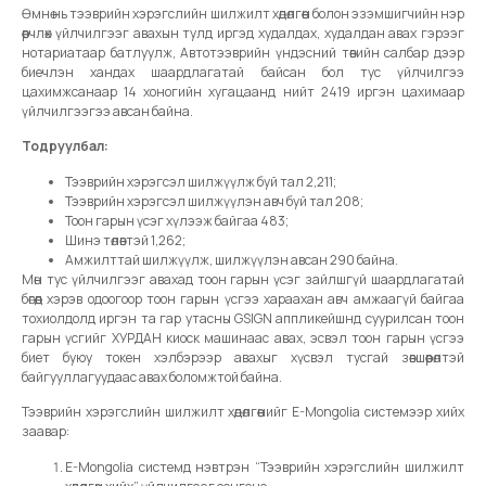
Өмнө нь тээврийн хэрэгслийн шилжилт хөдөлгөөн болон эзэмшигчийн нэр
өөрчлөх үйлчилгээг авахын тулд иргэд худалдах, худалдан авах гэрээг
нотариатаар батлуулж, Автотээврийн үндэсний төвийн салбар дээр
биечлэн хандах шаардлагатай байсан бол тус үйлчилгээ
цахимжсанаар 14 хоногийн хугацаанд нийт 2419 иргэн цахимаар
үйлчилгээгээ авсан байна.
Тодруулбал:
Тээврийн хэрэгсэл шилжүүлж буй тал 2,211;
Тээврийн хэрэгсэл шилжүүлэн авч буй тал 208;
Тоон гарын үсэг хүлээж байгаа 483;
Шинэ төлөвтэй 1,262;
Амжилттай шилжүүлж, шилжүүлэн авсан 290 байна.
Мөн тус үйлчилгээг авахад тоон гарын үсэг зайлшгүй шаардлагатай
бөгөөд хэрэв одоогоор тоон гарын үсгээ хараахан авч амжаагүй байгаа
тохиолдолд иргэн та гар утасны GSIGN аппликейшнд суурилсан тоон
гарын үсгийг ХУРДАН киоск машинаас авах, эсвэл тоон гарын үсгээ
биет буюу токен хэлбэрээр авахыг хүсвэл тусгай зөвшөөрөлтэй
байгууллагуудаас авах боломжтой байна.
Тээврийн хэрэгслийн шилжилт хөдөлгөөнийг E-Mongolia системээр хийх
заавар:
E-Mongolia системд нэвтрэн “Тээврийн хэрэгслийн шилжилт