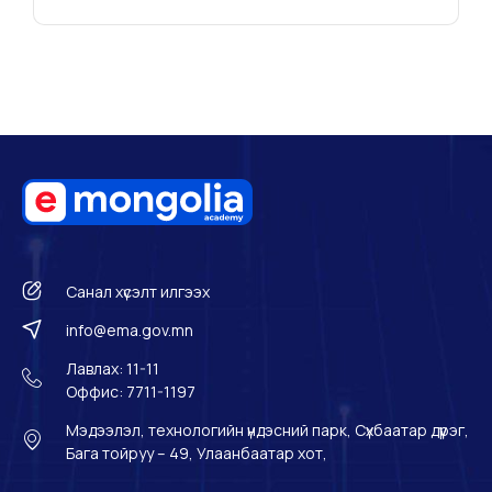
Санал хүсэлт илгээх
info@ema.gov.mn
Лавлах: 11-11
Оффис: 7711-1197
Мэдээлэл, технологийн үндэсний парк, Сүхбаатар дүүрэг,
Бага тойруу – 49, Улаанбаатар хот,