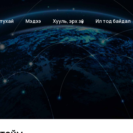
 тухай
Мэдээ
Хууль, эрх зүй
Ил тод байдал