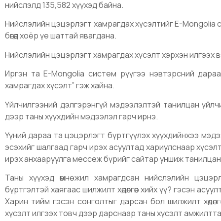
нийслэлд 135,582 хүүхэд байна.
Нийслэлийн цэцэрлэгт хамрагдах хүсэлтийг E-Mongolia с
бөгөөд хоёр үе шаттай явагдана.
Нийслэлийн цэцэрлэгт хамрагдах хүсэлт хэрхэн илгээх 
Иргэн та E-Mongolia систем рүүгээ нэвтэрсний дара
хамрагдах хүсэлт” гэж хайна.
Үйлчилгээний дэлгэрэнгүй мэдээлэлтэй танилцан үйлч
дээр таны хүүхдийн мэдээлэл гарч ирнэ.
Үүний дараа та цэцэрлэгт бүртгүүлэх хүүхдийнхээ мэдэ
эсэхийг шалгаад гарч ирэх асуултад хариулснаар хүсэл
ирэх анхааруулга мессеж бүрийг сайтар уншиж танилцан
Таны хүүхэд өмнө жил хамрагдсан нийслэлийн цэцэр
бүртгэлтэй хаягаас шилжилт хөдөлгөөн хийх үү? гэсэн асуу
Харин тийм гэсэн сонголтыг дарсан бол шилжилт хөдөлг
хүсэлт илгээх товч дээр дарснаар таны хүсэлт амжилтта