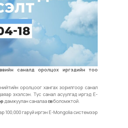
өсвийн саналд оролцох иргэдийн тоо
н нийтийн оролцоог хангах зорилгоор санал
аяар эхэлсэн. Тус санал асуулгад иргэд E-
өөр дамжуулан саналаа өгөх боломжтой.
ар 100,000 гаруй иргэн E-Mongolia системээр