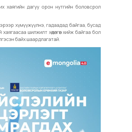
их хаягийн дагуу орон нутгийн боловсрол
гэрээр хүмүүжүүлнэ, гадаадад байгаа, бусад
хаягаасаа шилжилт хөдөлгөөн хийж байгаа бол
хийлгэсэн байх шаардлагатай.