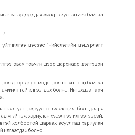
истемээр дөрөв дэх жилдээ хүлээн авч байгаа
вэ?
а үйлчилгээ цэсээс “Нийслэлийн цэцэрлэгт
илгээ авах товчин дээр дарснаар дэлгэцэн
элэл дээр дарж мэдээлэл нь үнэн зөв байгаа
т амжилттай илгээгдэх болно. Ингэхдээ гарч
а.
лэгтээ үргэлжлүүлэн суралцах бол дээрх
лтад үгүй гэж хариулан хүсэлтээ илгээгээрэй.
өөнтэй холбоотой дараах асуултад хариулан
й илгээгдэх болно.