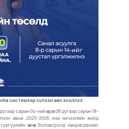
lia системээр хүлээн авч эхэллээ
гаар сарын 04-ний өдрөөс 08 дугаар сарын 18-
үлээн авна. 2025-2026 оны хичээлийн жилд
сургуулийн өмнөх боловсролд хамрагдахаас