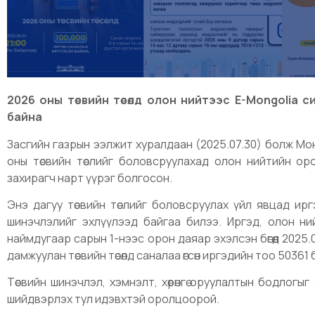
2026 оны төсвийн төсөлд олон нийтээс E-Mongolia 
байна
Засгийн газрын ээлжит хуралдаан (2025.07.30) болж Мо
оны төсвийн төслийг боловсруулахад олон нийтийн оро
захирагч нарт үүрэг болгосон.
Энэ дагуу төсвийн төслийг боловсруулах үйл явцад ирг
шинэчлэлийг эхлүүлээд байгаа билээ. Иргэд, олон н
наймдугаар сарын 1-нээс орон даяар эхэлсэн бөгөөд 2025
дамжуулан төсвийн төсөлд саналаа өгсөн иргэдийн тоо 50361
Төсвийн шинэчлэл, хэмнэлт, хөрөнгө оруулалтын бодлогыг ар
шийдвэрлэх тул идэвхтэй оролцоорой.