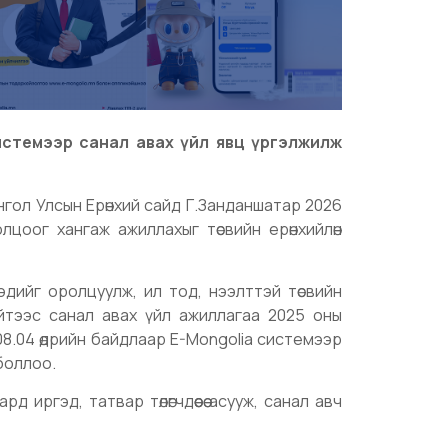
системээр санал авах үйл явц үргэлжилж
нгол Улсын Ерөнхий сайд Г.Занданшатар 2026
лцоог хангаж ажиллахыг төсвийн ерөнхийлөн
эдийг оролцуулж, ил тод, нээлттэй төсвийн
ийтээс санал авах үйл ажиллагаа 2025 оны
.08.04 өдрийн байдлаар E-Mongolia системээр
 боллоо.
д иргэд, татвар төлөгчдөөсөө асууж, санал авч