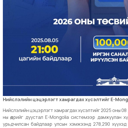
Нийслэлийн цэцэрлэгт хамрагдах хүсэлтийг E-Mongo
Нийслэлийн цэцэрлэгт хамрагдах хүсэлтийг 2025 оны 08 ду
ны өдрийг дуустал E-Mongolia системээр дамжуулан х
урьдчилсан байдлаар улсын хэмжээнд 278,290 хүүхэд 