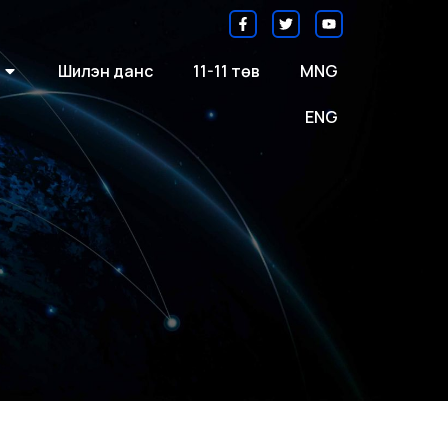
Шилэн данс
11-11 төв
MNG
ENG