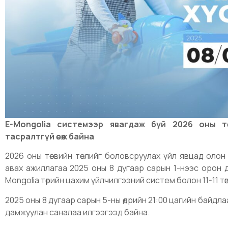
E-Mongolia системээр явагдаж буй 2026 оны т
тасралтгүй өсөж байна
2026 оны төсвийн төслийг боловсруулах үйл явцад оло
авах ажиллагаа 2025 оны 8 дугаар сарын 1-нээс орон д
Mongolia төрийн цахим үйлчилгээний систем болон 11-11 төв
2025 оны 8 дугаар сарын 5-ны өдрийн 21:00 цагийн байдла
дамжуулан саналаа илгээгээд байна.