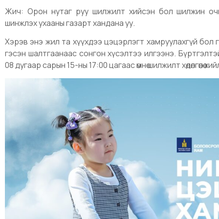
Жич: Орон нутаг руу шилжилт хийсэн бол шилжин оч
шинжлэх ухааны газарт хандана уу.
Хэрэв энэ жил та хүүхдээ цэцэрлэгт хамруулахгүй бол 
гэсэн шалтгаанаас сонгон хүсэлтээ илгээнэ. Бүртгэлтэй 
08 дугаар сарын 15-ны 17:00 цагаас өмнө шилжилт хөдөлгөөнөө 