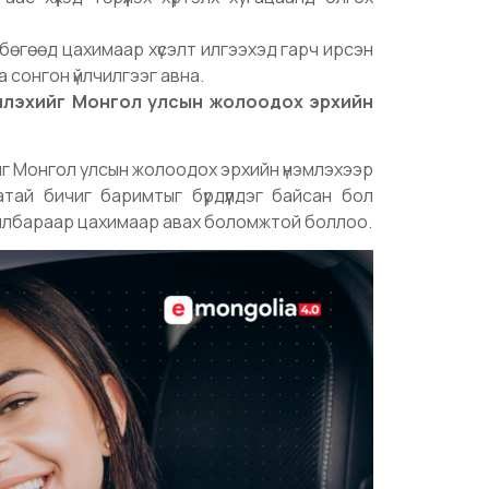
 бөгөөд цахимаар хүсэлт илгээхэд гарч ирсэн
 сонгон үйлчилгээг авна.
эмлэхийг Монгол улсын жолоодох эрхийн
йг Монгол улсын жолоодох эрхийн үнэмлэхээр
тай бичиг баримтыг бүрдүүлдэг байсан бол
 хялбараар цахимаар авах боломжтой боллоо.