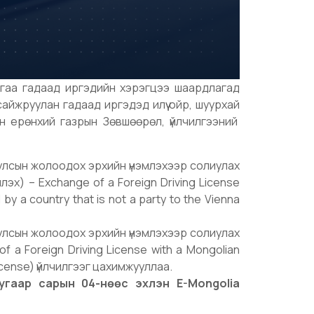
гаа гадаад иргэдийн хэрэгцээ шаардлагад
 сайжруулан гадаад иргэдэд илүү ойр, шуурхай
йн ерөнхий газрын Зөвшөөрөл, үйлчилгээний
улсын жолоодох эрхийн үнэмлэхээр солиулах
эх) – Exchange of a Foreign Driving License
 by a country that is not a party to the Vienna
улсын жолоодох эрхийн үнэмлэхээр солиулах
f a Foreign Driving License with a Mongolian
icense) үйлчилгээг цахимжууллаа.
угаар сарын 04-нөөс эхлэн E-Mongolia