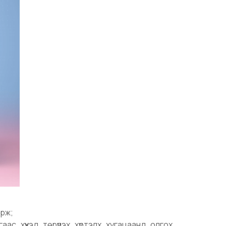
орж;
ас хүүхэд төрүүлэх хүртэлх хугацаанд олгох