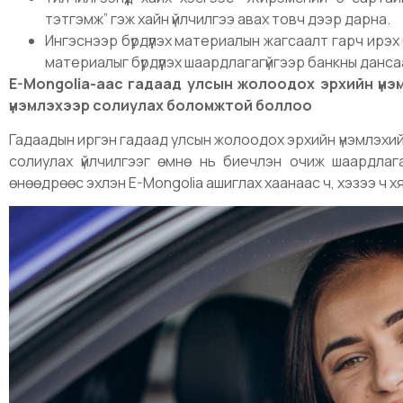
тэтгэмж” гэж хайн үйлчилгээ авах товч дээр дарна.
Ингэснээр бүрдүүлэх материалын жагсаалт гарч ирэх
материалыг бүрдүүлэх шаардлагагүйгээр банкны дансаа
E-Mongolia-аас гадаад улсын жолоодох эрхийн үн
үнэмлэхээр солиулах боломжтой боллоо
Гадаадын иргэн гадаад улсын жолоодох эрхийн үнэмлэхи
солиулах үйлчилгээг өмнө нь биечлэн очиж шаардлага
өнөөдрөөс эхлэн E-Mongolia ашиглах хаанаас ч, хэзээ ч