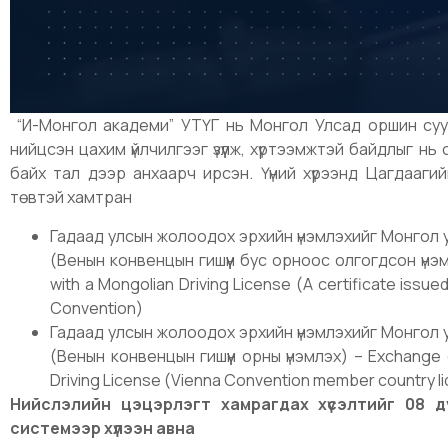
“И-Монгол академи” УТҮГ нь Монгол Улсад оршин суу
нийцсэн цахим үйлчилгээг үзүүлж, хүртээмжтэй байдлыг нь
байх тал дээр анхаарч ирсэн. Үүний хүрээнд Цагдааги
төвтэй хамтран
Гадаад улсын жолоодох эрхийн үнэмлэхийг Монгол 
(Венын конвенцын гишүүн бус орноос олгогдсон үнэмл
with a Mongolian Driving License (A certificate issued
Convention)
Гадаад улсын жолоодох эрхийн үнэмлэхийг Монгол 
(Венын конвенцын гишүүн орны үнэмлэх) – Exchange o
Driving License (Vienna Convention member country l
Нийслэлийн цэцэрлэгт хамрагдах хүсэлтийг 08 д
системээр хүлээн авна