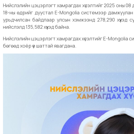
Нийслэлийн цэцэрлэгт хамрагдах хүсэлтийг 2025 оны 08 
18-ны өдрийг дуустал E-Mongolia системээр дамжуулан 
урьдчилсан байдлаар улсын хэмжээнд 278,290 хүүхэд 
нийслэлд 135,582 хүүхэд байна.
Нийслэлийн цэцэрлэгт хамрагдах хүсэлтийг E-Mongolia с
бөгөөд хоёр үе шаттай явагдана.