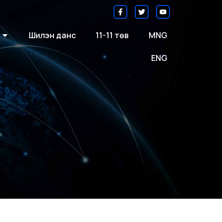
Шилэн данс
11-11 төв
MNG
ENG