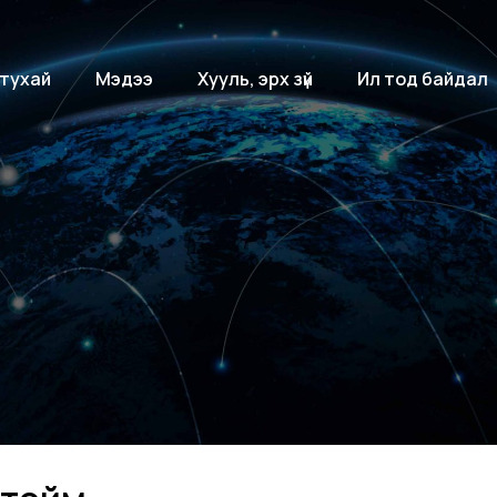
 тухай
Мэдээ
Хууль, эрх зүй
Ил тод байдал