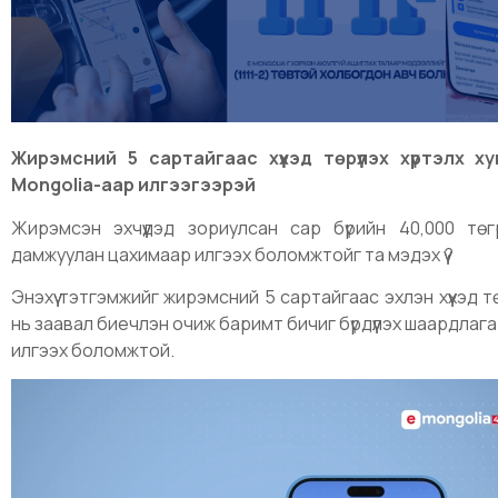
Жирэмсний 5 сартайгаас хүүхэд төрүүлэх хүртэлх 
Mongolia-аар илгээгээрэй
Жирэмсэн эхчүүдэд зориулсан сар бүрийн 40,000 тө
дамжуулан цахимаар илгээх боломжтойг та мэдэх үү?
Энэхүү тэтгэмжийг жирэмсний 5 сартайгаас эхлэн хүүхэд т
нь заавал биечлэн очиж баримт бичиг бүрдүүлэх шаардла
илгээх боломжтой.