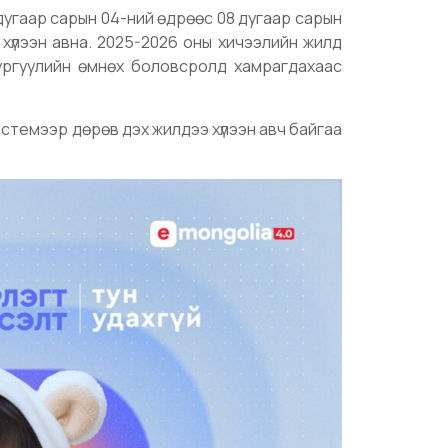
дугаар сарын 04-ний өдрөөс 08 дугаар сарын
хүлээн авна. 2025-2026 оны хичээлийн жилд
сургуулийн өмнөх боловсролд хамрагдахаас
истемээр дөрөв дэх жилдээ хүлээн авч байгаа