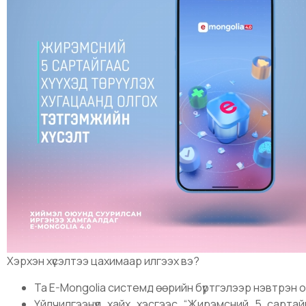
Хэрхэн хүсэлтээ цахимаар илгээх вэ?
Та E-Mongolia системд өөрийн бүртгэлээр нэвтрэн 
Үйлчилгээнүүд хайх хэсгээс “Жирэмсний 5 сартайга