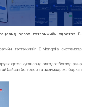
хугацаанд олгох тэтгэмжийн хүсэлтээ E-
грөгийн тэтгэмжийг E-Mongolia системээр
өрүүлэх хүртэл хугацаанд олгодог бөгөөд өмнө
гатай байсан бол одоо та цахимаар хялбархан