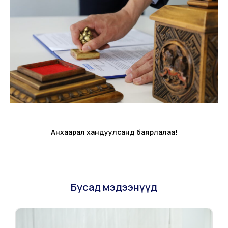
Анхаарал хандуулсанд баярлалаа!
Бусад мэдээнүүд