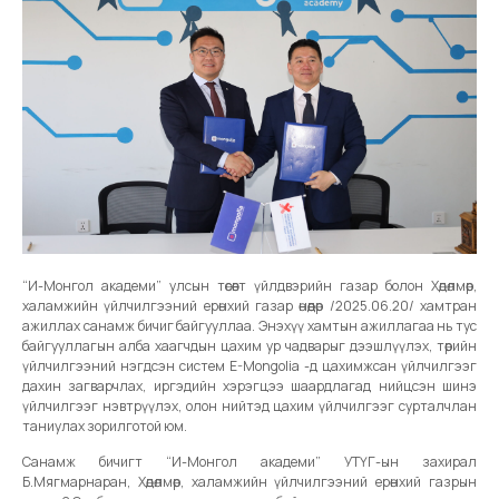
“И-Монгол академи” улсын төсөвт үйлдвэрийн газар болон Хөдөлмөр,
халамжийн үйлчилгээний ерөнхий газар өнөөдөр /2025.06.20/ хамтран
ажиллах санамж бичиг байгууллаа. Энэхүү хамтын ажиллагаа нь тус
байгууллагын алба хаагчдын цахим ур чадварыг дээшлүүлэх, төрийн
үйлчилгээний нэгдсэн систем E-Mongolia -д цахимжсан үйлчилгээг
дахин загварчлах, иргэдийн хэрэгцээ шаардлагад нийцсэн шинэ
үйлчилгээг нэвтрүүлэх, олон нийтэд цахим үйлчилгээг сурталчлан
таниулах зорилготой юм.
Санамж бичигт “И-Монгол академи” УТҮГ-ын захирал
Б.Мягмарнаран, Хөдөлмөр, халамжийн үйлчилгээний ерөнхий газрын