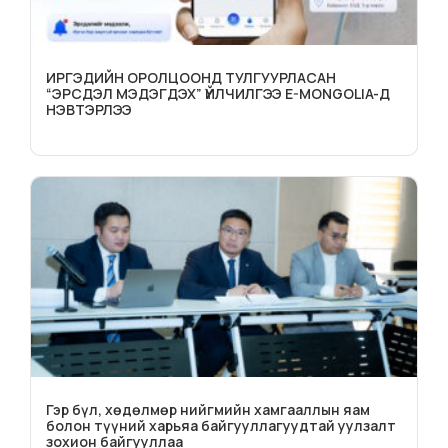
ИРГЭДИЙН ОРОЛЦООНД ТУЛГУУРЛАСАН
“ЭРСДЭЛ МЭДЭГДЭХ” ҮЙЛЧИЛГЭЭ E-MONGOLIA-Д
НЭВТЭРЛЭЭ
Гэр бүл, хөдөлмөр нийгмийн хамгааллын яам
болон түүний харьяа байгууллагуудтай уулзалт
зохион байгууллаа