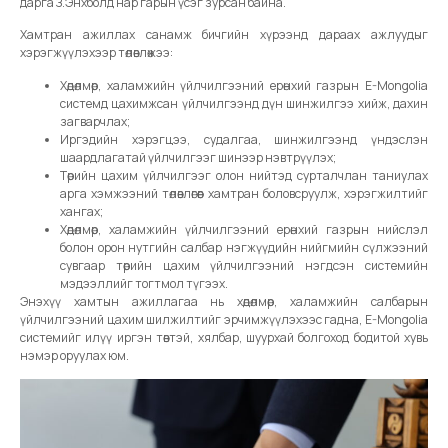
дарга З.Энхболд нар гарын үсэг зурсан байна.
Хамтран ажиллах санамж бичгийн хүрээнд дараах ажлуудыг
хэрэгжүүлэхээр төлөвлөжээ:
Хөдөлмөр, халамжийн үйлчилгээний ерөнхий газрын E-Mongolia
системд цахимжсан үйлчилгээнд дүн шинжилгээ хийж, дахин
загварчлах;
Иргэдийн хэрэгцээ, судалгаа, шинжилгээнд үндэслэн
шаардлагатай үйлчилгээг шинээр нэвтрүүлэх;
Төрийн цахим үйлчилгээг олон нийтэд сурталчлан таниулах
арга хэмжээний төлөвлөгөөг хамтран боловсруулж, хэрэгжилтийг
хангах;
Хөдөлмөр, халамжийн үйлчилгээний ерөнхий газрын нийслэл
болон орон нутгийн салбар нэгжүүдийн нийгмийн сүлжээний
сувгаар төрийн цахим үйлчилгээний нэгдсэн системийн
мэдээллийг тогтмол түгээх.
Энэхүү хамтын ажиллагаа нь хөдөлмөр, халамжийн салбарын
үйлчилгээний цахим шилжилтийг эрчимжүүлэхээс гадна, E-Mongolia
системийг илүү иргэн төвтэй, хялбар, шуурхай болгоход бодитой хувь
нэмэр оруулах юм.