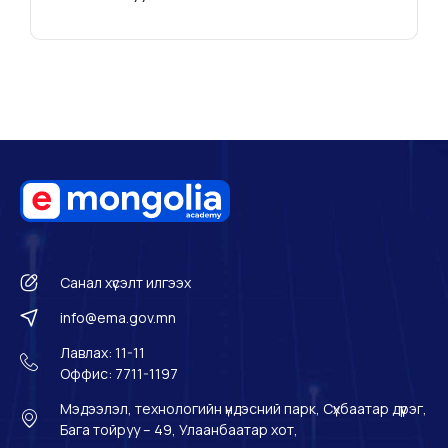
Санал хүсэлт илгээх
info@ema.gov.mn
Лавлах: 11-11
Оффис: 7711-1197
Мэдээлэл, технологийн үндэсний парк, Сүхбаатар дүүрэг,
Бага тойруу – 49, Улаанбаатар хот,