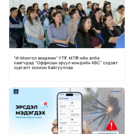
“И-Монгол академи” УТҮГ, МТҮП-ийн алба
хаагчдад “Оффисын эрүүл мэндийн ABC” сэдэвт
сургалт зохион байгууллаа