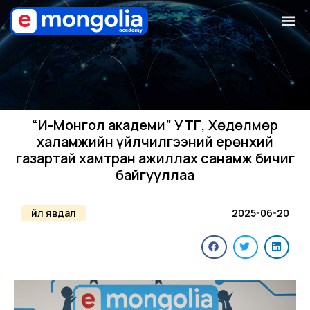
“И-Монгол академи” УТҮГ, Хөдөлмөр
халамжийн үйлчилгээний ерөнхий
газартай хамтран ажиллах санамж бичиг
байгууллаа
Үйл явдал
2025-06-20