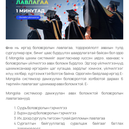
Өмнө нь иргэд боловсролын лавлагаа, тодорхойлолт авахын тулд
сургуулиар орж, бичиг цаас бүрдүүлэх шаардлагатай байсан бол одоо
E-Mongolia цахим системийг ашигласнаар хүссэн үедээ, хаанаас ч
боловсролын үйлчилгээ авах боломж бүрдлээ. Эдгээр үйлчилгээнүүд
цахимжсанаар иргэдийн цаг хугацаа, зардлыг хэмнэж, үйлчилгээг
илүү хялбар, хүртээмжтэй болгож байна. Одоогийн байдлаар иргэд E-
Mongolia системээр дамжуулан боловсролтой холбоотой дараах 6
төрлийн лавлагааг цахимаар авах боломжтой. E-
Mongolia системээр дамжуулан авах боломжтой боловсролын
лавлагаанууд:
Суурь боловсролын гэрчилгээ
Бүрэн дунд боловсролын гэрчилгээ
Их, дээд сургууль төгссөн тухай дипломын лавлагаа
Сургалтын байгууллагад суралцаж байгааг батлах
тодорхойлолт