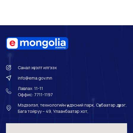
Санал хүсэлт илгээх
info@ema.gov.mn
Лавлах: 11-11
Оффис: 7711-1197
Мэдээлэл, технологийн үндэсний парк, Сүхбаатар дүүрэг,
Бага тойруу – 49, Улаанбаатар хот,