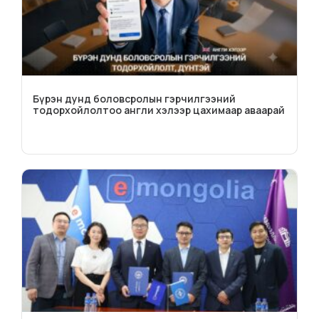
Бүрэн дунд боловсролын гэрчилгээний
тодорхойлолтоо англи хэлээр цахимаар аваарай