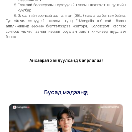
Ерөнхий боловсролын сургуулийн улсын шалгалтын дүнгийн
хуулбар
Элсэлтийн ерөнхий шалгалтын (ЭЕШ) лавлагаа багтаж байна.
Тус үйлчилгээнүүдийг авахын тулд E-Mongolia веб сайт болон
аппликейшнд өөрийн бүртгэлээрээ нэвтэрч, “Боловсрол” хэсгээс
сонгоод үйлчилгээний нэрийг оруулан хайлт хийснээр шууд авч
болно.
Анхаарал хандуулсанд баярлалаа!
Бусад мэдээнүүд