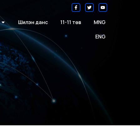
Шилэн данс
11-11 төв
MNG
ENG