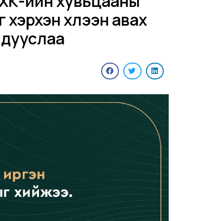
 ХК-ийн хувьцааны
 хэрхэн хүлээн авах
 дууслаа