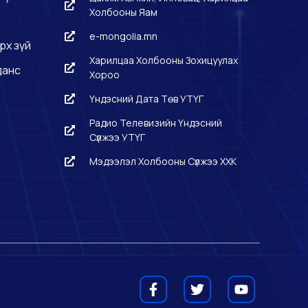
Холбооны Яам
e-mongolia.mn
рх зүй
Харилцаа Холбооны Зохицуулах
данс
Хороо
Үндэсний Дата Төв УТҮГ
Радио Телевизийн Үндэсний
Сүлжээ УТҮГ
Мэдээлэл Холбооны Сүлжээ ХХК