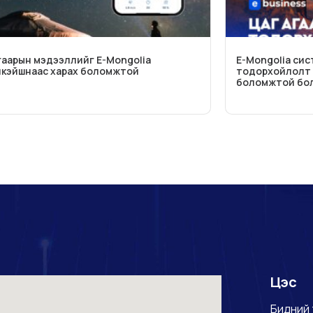
гаарын мэдээллийг E-Mongolia
E-Mongolia сис
кэйшнаас харах боломжтой
тодорхойлолт 
боломжтой бо
Цэс
Бидний 