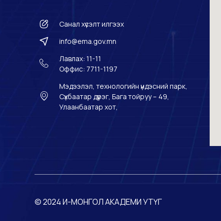
Санал хүсэлт илгээх
info@ema.gov.mn
Лавлах: 11-11
Оффис: 7711-1197
Мэдээлэл, технологийн үндэсний парк,
Сүхбаатар дүүрэг, Бага тойруу – 49,
Улаанбаатар хот,
© 2024 И-МОНГОЛ АКАДЕМИ УТҮГ