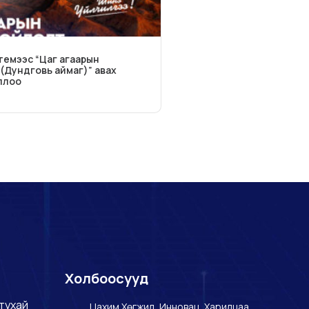
темээс “Цаг агаарын
(Дундговь аймаг)” авах
ллоо
Холбоосууд
тухай
Цахим Хөгжил, Инновац, Харилцаа