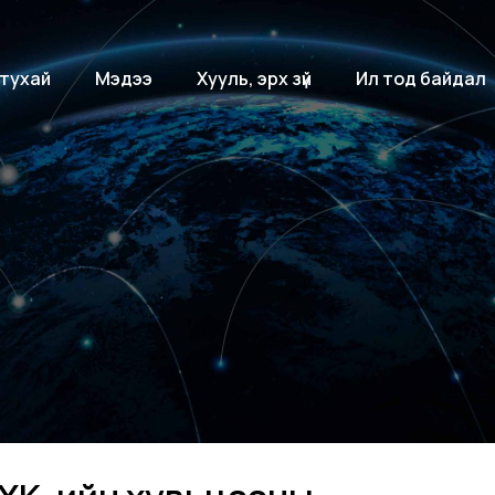
 тухай
Мэдээ
Хууль, эрх зүй
Ил тод байдал