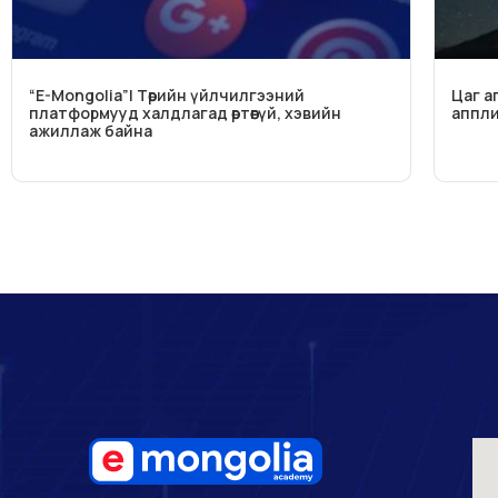
“E-Mongolia”| Төрийн үйлчилгээний
Цаг а
платформууд халдлагад өртөөгүй, хэвийн
аппли
ажиллаж байна