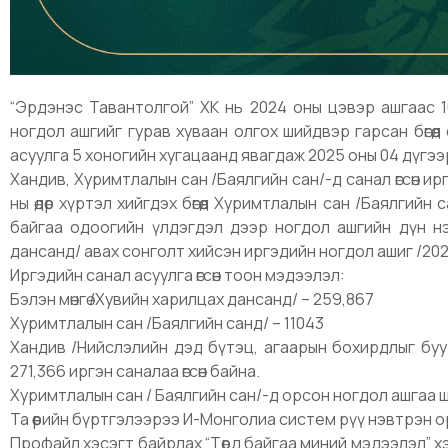
“Эрдэнэс Тавантолгой” ХК нь 2024 оны цэвэр ашгаас 10
ногдол ашгийг гурав хуваан олгох шийдвэр гарсан бөгөө
асуулга 5 хоногийн хугацаанд явагдаж 2025 оны 04 дүгээр
Хандив, Хуримтлалын сан /Баялгийн сан/-д санал өгсөн и
ны өдөр хүртэл хийгдэх бөгөөд Хуримтлалын сан /Баялгий
байгаа одоогийн үлдэгдэл дээр ногдол ашгийн дүн нэм
дансанд/ авах сонголт хийсэн иргэдийн ногдол ашиг /2025.04
Иргэдийн санал асуулга өгсөн тоон мэдээлэл:
Бэлэн мөнгө /Хувийн харилцах дансанд/ – 259,867
Хуримтлалын сан /Баялгийн санд/ – 11043
Хандив /Нийслэлийн дэд бүтэц, агаарын бохирдлыг буу
271,366 иргэн саналаа өгсөн байна.
Хуримтлалын сан / Баялгийн сан/-д орсон ногдол ашгаа 
Та өөрийн бүртгэлээрээ И-Монголиа систем рүү нэвтрэн 
Профайл хэсэгт байрлах “Төрд байгаа миний мэдээлэл” х