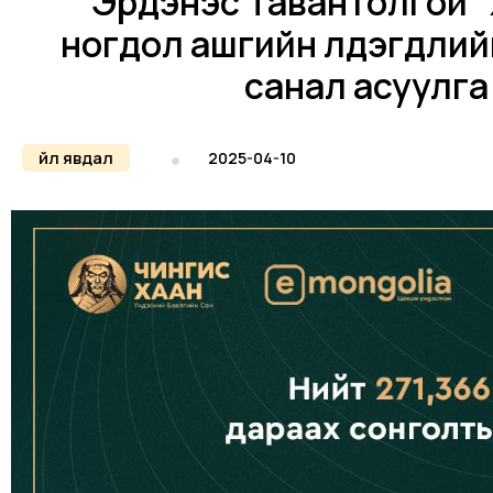
“Эрдэнэс Тавантолгой”
ногдол ашгийн үлдэгдлийг
санал асуулга
Үйл явдал
2025-04-10