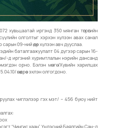
72 хувьцаатай иргэнд 350 мянган төгрөгийн
д сүүлийн олголтыг хэрхэн хүлээн авах санал
 сарын 09-ний өдөр хүлээн авч дууслаа.
ргэдийн баталгаажуулалт 04 дүгээр сарын 16-
н сан/-д иргэний хуримтлалын нэрийн дансанд
эгдэн орно. Бэлэн мөнгө /Хувийн харилцах
.10/ өнөөдрөөс эхлэн олгогдоно.
руулах чиглэлээр гэх мэт/ – 456 буюу нийт
шалгах:
орох
эсэгт “Чингис хаан” Үндэсний Баялгийн Сан-д