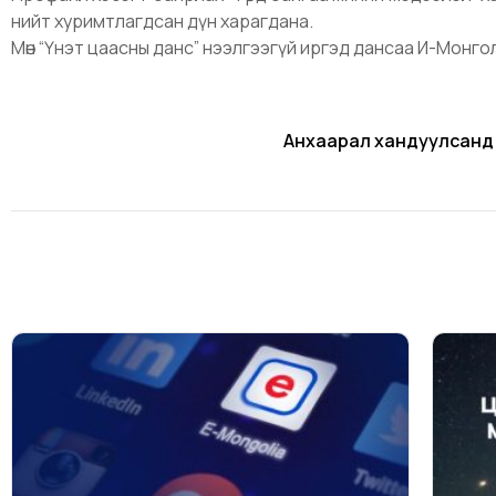
нийт хуримтлагдсан дүн харагдана.
Мөн “Үнэт цаасны данс” нээлгээгүй иргэд дансаа И-Монг
Анхаарал хандуулсанд