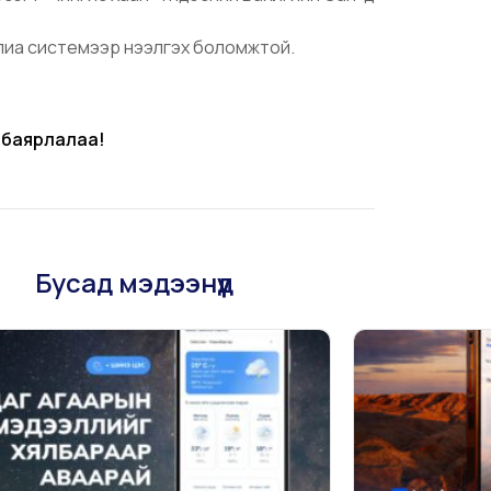
олиа системээр нээлгэх боломжтой.
 баярлалаа!
Бусад мэдээнүүд