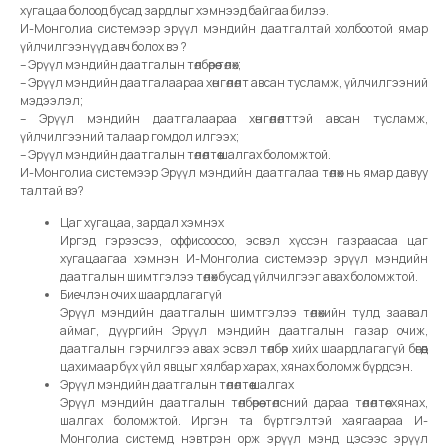
хугацаа болоод бусад зардлыг хэмнээд байгаа билээ.
И-Монголиа системээр эрүүл мэндийн даатгалтай холбоотой ямар
үйлчилгээнүүд авч болох вэ ?
– Эрүүл мэндийн даатгалын төлбөрөө төлөх;
– Эрүүл мэндийн даатгалаараа хөнгөлөлт авсан тусламж, үйлчилгээний
мэдээлэл;
– Эрүүл мэндийн даатгалаараа хөнгөлөлттэй авсан тусламж,
үйлчилгээний талаар гомдол илгээх;
– Эрүүл мэндийн даатгалын төлөлтөө шалгах боломжтой.
И-Монголиа системээр Эрүүл мэндийн даатгалаа төлөх нь ямар давуу
талтай вэ?
Цаг хугацаа, зардал хэмнэх
Иргэд гэрээсээ, оффисоосоо, эсвэл хүссэн газраасаа цаг
хугацаагаа хэмнэн И-Монголиа системээр эрүүл мэндийн
даатгалын шимтгэлээ төлөх бусад үйлчилгээг авах боломжтой.
Биечлэн очих шаардлагагүй
Эрүүл мэндийн даатгалын шимтгэлээ төлөхийн тулд заавал
аймаг, дүүргийн Эрүүл мэндийн даатгалын газар очиж,
даатгалын гэрчилгээ авах эсвэл төлбөр хийх шаардлагагүй бөгөөд
цахимаар бүх үйл явцыг хялбар харах, хянах боломж бүрдсэн.
Эрүүл мэндийн даатгалын төлөлтөө шалгах
Эрүүл мэндийн даатгалын төлбөрөө төлсний дараа төлөлтөө хянах,
шалгах боломжтой. Иргэн та бүртгэлтэй хаягаараа И-
Монголиа системд нэвтрэн орж эрүүл мэнд цэсээс эрүүл