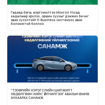
Гадаад багш, мэргэжилтэн Монгол Улсад
хөдөлмөр эрхлэх, оршин суухыг дэмжих бичиг
авах хүсэлтийг E-Business системээс авах
боломжтой боллоо
“ТЭЭВРИЙН ХЭРЭГСЛИЙН ШИЛЖИЛТ
ХӨДӨЛГӨӨН ХИЙХ” ҮЙЛЧИЛГЭЭГ АВАХЫН ӨМНӨ
АНХААРАХ САНАМЖ