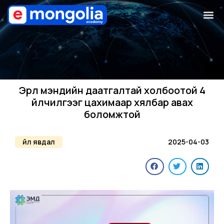
Эрүүл мэндийн даатгалтай холбоотой 4
үйлчилгээг цахимаар хялбар авах
боломжтой
Үйл явдал
2025-04-03