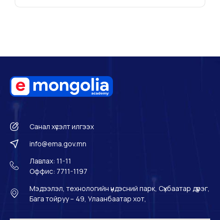
Санал хүсэлт илгээх
info@ema.gov.mn
Лавлах: 11-11
Оффис: 7711-1197
Мэдээлэл, технологийн үндэсний парк, Сүхбаатар дүүрэг,
Бага тойруу – 49, Улаанбаатар хот,