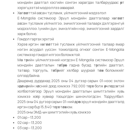
мэндийн даатгал хэсгийн сонгон харагдах талбаруудаас өөрт
хэрэгцээтэй мэдээллээ аваарай.
Хөнгөлөлттэй авсан тусламж, үйлчилгээний мэдээлэл
E-Mongolia системээр Эрүүл мэндийн даатгалаар хөнгөлөлт
авсан тусламж үйлчилгээ, эмчилгээний талаарх дэлгэрэнгүй
мэдээллээ /үнийн дүн, эмнэлгийн нэр, эмчилгээний зардал/
харж болно.
Гомдол гаргах эрхтэй
Хэрэв иргэн хөнгөлөлттэй тусламж үйлчилгээний талаар ямар
нэгэн асуудал үүссэн тохиолдолд огноог сонгон E-Mongolia
системээр гомдол илгээх боломжтой.
Мөн төрийн үйлчилгээний нэгдсэн E-Mongolia системээр Эрүүл
мэндийн даатгалын төлбөрөөс гадна бусад төрлийн даатгал,
татвар, торгууль, төлбөрийг хялбар шуурхай төлөх боломжийг
олгоод байна.
Дашрамд дурдахад 2025 оны 04 дүгээр сарын 01-нээс эхлэн
хөдөлмөрийн хөлсний доод хэмжээ 792,000 төгрөг болж өөрчлөгдсөнтэй
холбоотойгоор Эрүүл мэндийн даатгалын шимтгэлийн хувь
хэмжээ хоёр хувиар тооцогдон шинэчлэгдсэн. Тодруулбал:
2025 оны 04 дүгээр сарын 01-ний өдрөөс эрүүл мэндийн даатгалд
иргэн сар бүр 15,840 төгрөг төлөх юм.
2025 оны ЭМД-ын шимтгэлийн хувь хэмжээ
01 сар – 13,200
02 сар – 13,200
03 сар – 13,200