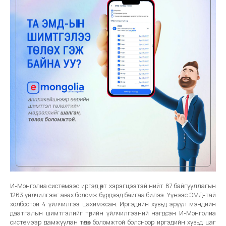
И-Монголиа системээс иргэд өөрт хэрэгцээтэй нийт 87 байгууллагын
1263 үйлчилгээг авах боломж бүрдээд байгаа билээ. Үүнээс ЭМД-тай
холбоотой 4 үйлчилгээ цахимжсан. Иргэдийн хувьд эрүүл мэндийн
даатгалын шимтгэлийг төрийн үйлчилгээний нэгдсэн И-Монголиа
системээр дамжуулан төлөх боломжтой болсноор иргэдийн хувьд цаг