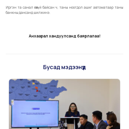
Иргэн та санал өгөөгүй байсан ч, таны ноогдол ашиг автоматаар таны
банкны дансанд шилжинэ.
Анхаарал хандуулсанд баярлалаа!
Бусад мэдээнүүд