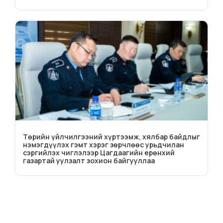
Төрийн үйлчилгээний хүртээмж, хялбар байдлыг
нэмэгдүүлэх гэмт хэрэг зөрчлөөс урьдчилан
сэргийлэх чиглэлээр Цагдаагийн ерөнхий
газартай уулзалт зохион байгууллаа