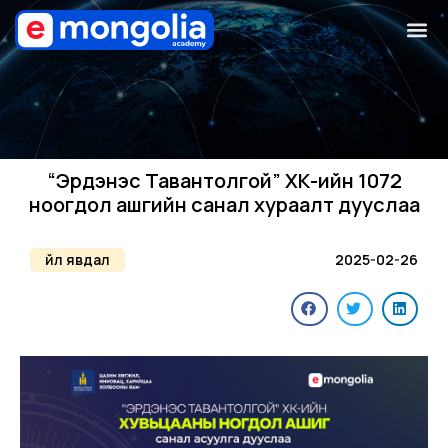
“Эрдэнэс Тавантолгой” ХК-ийн 1072
ноогдол ашгийн санал хураалт дууслаа
Үйл явдал
2025-02-26