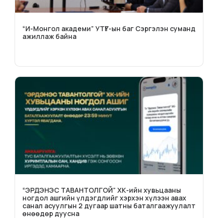
“И-Монгол академи” УТҮГ-ын баг Сэргэлэн суманд
ажиллаж байна
“ЭРДЭНЭС ТАВАНТОЛГОЙ” ХК-ийн хувьцааны
ногдол ашгийн үлдэгдлийг хэрхэн хүлээн авах
санал асуулгын 2 дугаар шатны баталгаажуулалт
өнөөдөр дуусна