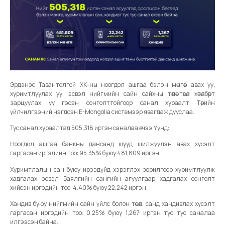
Эрдэнэс Тавантолгой ХК-ны ноогдол ашгаа бэлэн мөнгөөр авах уу,
хуримтлуулах уу, эсвэл нийгмийн сайн сайхны төлөө төсөл хөтөлбөрт
зарцуулах уу гэсэн сонголттойгоор санал хураалт Төрийн
үйлчилгээний нэгдсэн E-Mongolia системээр явагдаж дууслаа.
Тус санал хураалтад 505,318 иргэн саналаа өгчээ.Үүнд:
Ноогдол ашгаа банкны дансанд шууд шилжүүлэн авах хүсэлт
гаргасан иргэдийн тоо: 95.35% буюу 481,809 иргэн.
Хуримтлалын сан буюу ирээдүйд хэрэглэх зорилгоор хуримтлуулж
хадгалах эсвэл Баялгийн сангийн агуулгаар хадгалах сонголт
хийсэн иргэдийн тоо: 4.40% буюу 22,242 иргэн.
Хандив буюу нийгмийн сайн үйлс болон төсөл, санд хандивлах хүсэлт
гаргасан иргэдийн тоо: 0.25% буюу 1,267 иргэн тус тус саналаа
илгээсэн байна.