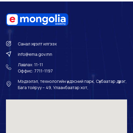
Санал хүсэлт илгээх
info@ema.gov.mn
Лавлах: 11-11
Оффис: 7711-1197
Мэдээлэл, технологийн үндэсний парк, Сүхбаатар дүүрэг,
Бага тойруу – 49, Улаанбаатар хот,